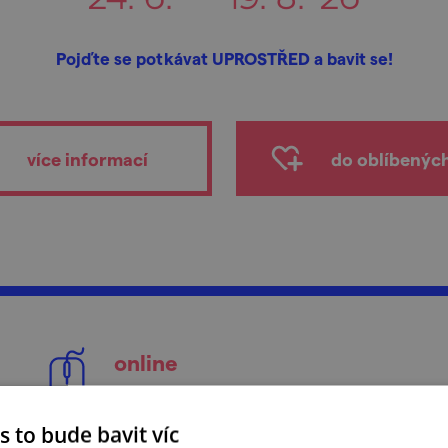
Pojďte se potkávat UPROSTŘED a bavit se!
více informací
do oblíbenýc
online
webové stránky
s to bude bavit víc