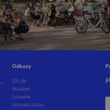
Odkazy
P
TOP cíle
.o.
Ke stažení
Fotobanka
Informační centra