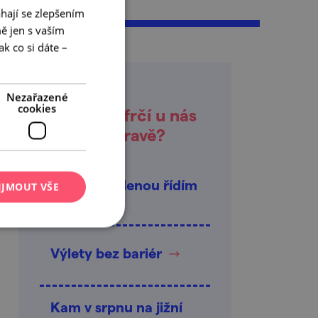
hají se zlepšením
ě jen s vaším
k co si dáte –
Nezařazené
cookies
Co zrovna frčí u nás
na jižní Moravě?
Tuhle dovolenou řídím
IJMOUT VŠE
já
Výlety bez bariér
Kam v srpnu na jižní