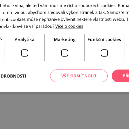
 bobule vína, ale teď vám musíme říct o souborech cookies. Pomá
a tomto webu, abychom sledovali výkon stránek a tak. Samozřejm
utí cookies může nepříznivě ovlivnit některé vlastnosti webu. Ta
přívlastkové se vší parádou?
Více o cookies
šechny
si s námi
é
Analytika
Marketing
Funkční cookies
urní koktejl,
ODROBNOSTI
VŠE ODMÍTNOUT
PŘ