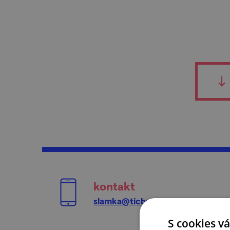
kontakt
slamka@ticbrno.cz
S cookies vá