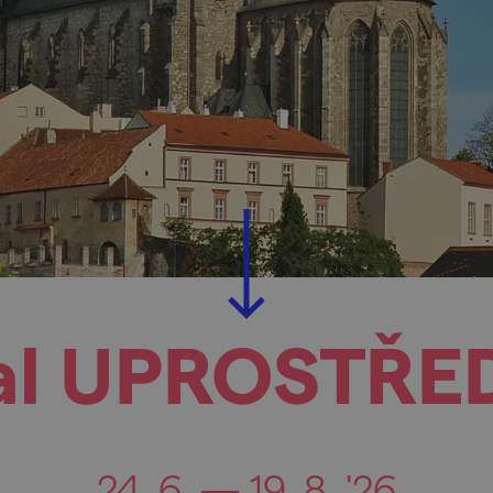
val UPROSTŘE
24. 6. — 19. 8. '26