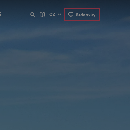
i
CZ
Srdcovky