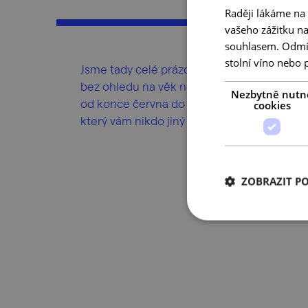
Raději lákáme na
vašeho zážitku n
souhlasem. Odmítn
stolní víno nebo 
Jsme tady celé prázdniny, zadarmo a pro v
bez ohledu na věk nebo vkus. Vychutnejte 
Nezbytně nutn
od konce června do srpna v centru Brna kult
cookies
který vám nikdo jiný nenamíchá.
ZOBRAZIT P