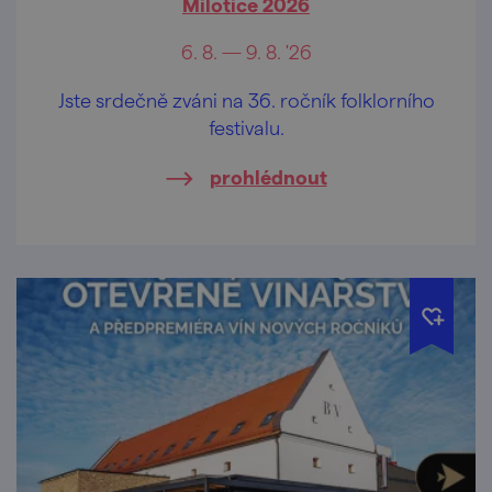
Milotice 2026
6. 8. — 9. 8. '26
Jste srdečně zváni na 36. ročník folklorního
festivalu.
prohlédnout