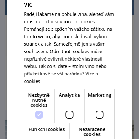
víc
Raději lákáme na bobule vína, ale teď vám
musíme říct o souborech cookies.
Kyjovské letní slavnosti 2026 - 900 let
Pomáhají se zlepšením vašeho zážitku na
Kyjova
tomto webu, abychom sledovali výkon
stránek a tak. Samozřejmě jen s vaším
14. 8. — 16. 8. '26
souhlasem. Odmítnutí cookies může
nepříznivě ovlivnit některé vlastnosti
Přijďte s námi oslavit výjimečné výročí města
webu. Tak co si dáte – stolní víno nebo
Kyjova - 900 let od první písemné zmínky o
přívlastkové se vší parádou?
Více o
Kyjově!
cookies
prohlédnout
Nezbytně
Analytika
Marketing
nutné
cookies
Funkční cookies
Nezařazené
cookies