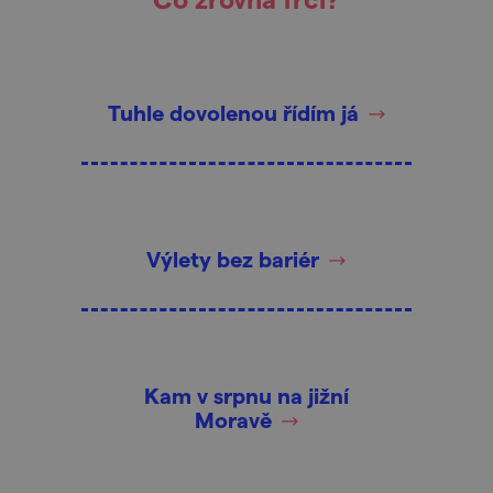
Tuhle dovolenou řídím já
Výlety bez bariér
Kam v srpnu na jižní
Moravě