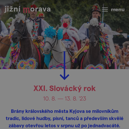
menu
XXI. Slovácký rok
10. 8. — 13. 8. '23
Brány královského města Kyjova se milovníkům
tradic, lidové hudby, písní, tanců a především skvělé
zábavy otevřou letos v srpnu už po jednadvacáté.