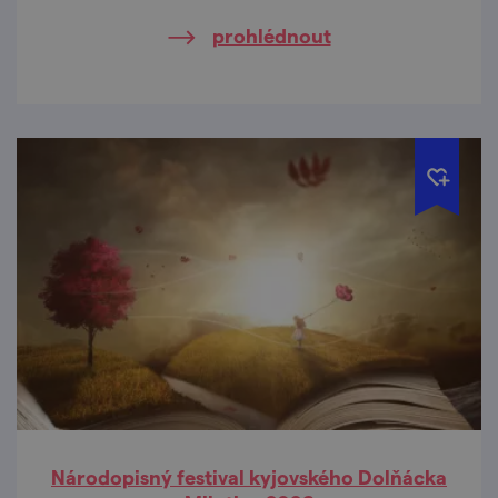
prohlédnout
Národopisný festival kyjovského Dolňácka