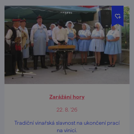
Zarážání hory
22. 8. '26
Tradiční vinařská slavnost na ukončení prací
na vinici.