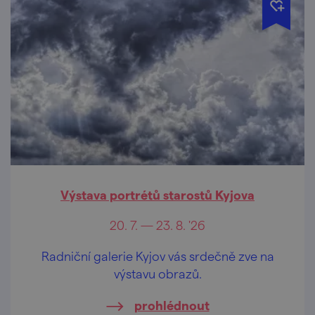
Výstava portrétů starostů Kyjova
20. 7. — 23. 8. '26
Radniční galerie Kyjov vás srdečně zve na
výstavu obrazů.
prohlédnout