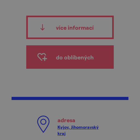
více informací
do oblíbených
adresa
Kyjov, Jihomoravský
kraj