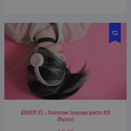
ENJOY IT. - Summer lounge párty #2
(Kyjov)