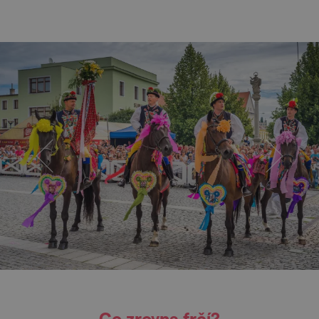
Co zrovna frčí?