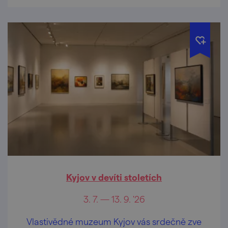
Kyjov v devíti stoletích
3. 7. — 13. 9. '26
Vlastivědné muzeum Kyjov vás srdečně zve