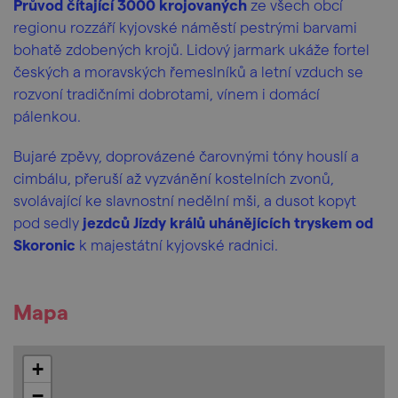
Průvod čítající 3000 krojovaných
ze všech obcí
regionu rozzáří kyjovské náměstí pestrými barvami
bohatě zdobených krojů. Lidový jarmark ukáže fortel
českých a moravských řemeslníků a letní vzduch se
rozvoní tradičními dobrotami, vínem i domácí
pálenkou.
Bujaré zpěvy, doprovázené čarovnými tóny houslí a
cimbálu, přeruší až vyzvánění kostelních zvonů,
svolávající ke slavnostní nedělní mši, a dusot kopyt
pod sedly
jezdců Jízdy králů uhánějících tryskem od
Skoronic
k majestátní kyjovské radnici.
Mapa
+
−