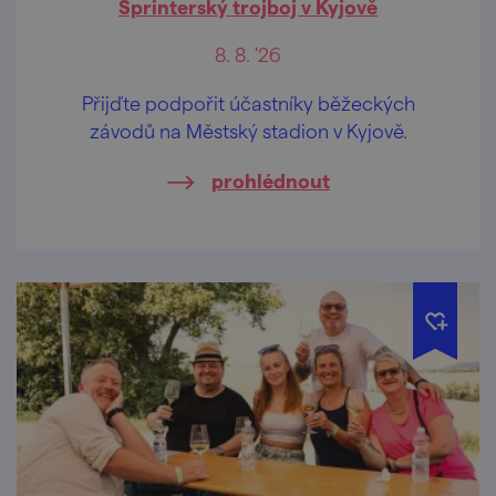
Sprinterský trojboj v Kyjově
8. 8. '26
Přijďte podpořit účastníky běžeckých
závodů na Městský stadion v Kyjově.
prohlédnout