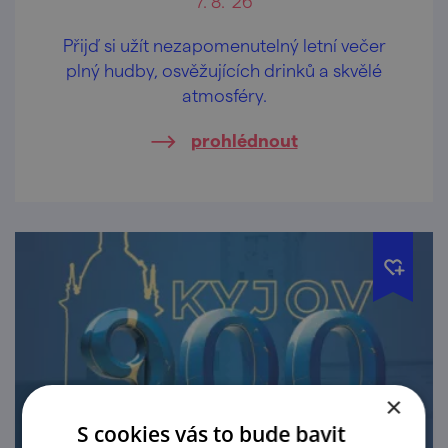
7. 8. '26
Přijď si užít nezapomenutelný letní večer
plný hudby, osvěžujících drinků a skvělé
atmosféry.
prohlédnout
×
S cookies vás to bude bavit