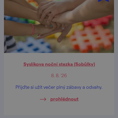
Syslíkova noční stezka (Sobůlky)
8. 8. '26
Přijďte si užít večer plný zábavy a odvahy.
prohlédnout