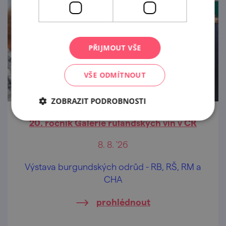
PŘIJMOUT VŠE
VŠE ODMÍTNOUT
ZOBRAZIT PODROBNOSTI
20. ročník Galerie rulandských vín v ČR
8. 8. '26
Výstava burgundských odrůd - RB, RŠ, RM a
CHA
prohlédnout