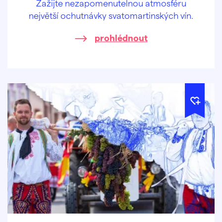
Zažijte nezapomenutelnou atmosféru
největší ochutnávky svatomartinských vín.
prohlédnout