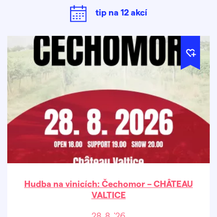
tip na
12
akcí
Hudba na vinicích: Čechomor – CHÂTEAU
VALTICE
28. 8. '26