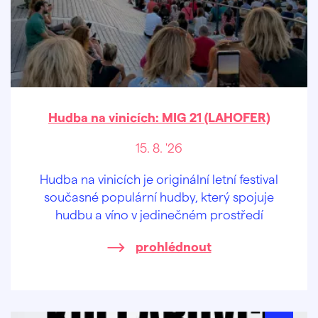
Hudba na vinicích: MIG 21 (LAHOFER)
15. 8. '26
Hudba na vinicích je originální letní festival
současné populární hudby, který spojuje
hudbu a víno v jedinečném prostředí
prohlédnout