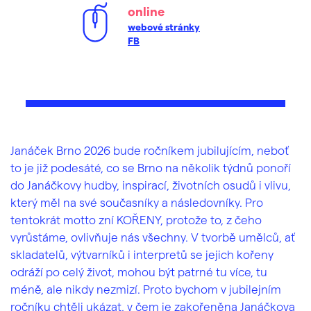
online
webové stránky
FB
Janáček Brno 2026 bude ročníkem jubilujícím, neboť
to je již podesáté, co se Brno na několik týdnů ponoří
do Janáčkovy hudby, inspirací, životních osudů i vlivu,
který měl na své současníky a následovníky. Pro
tentokrát motto zní KOŘENY, protože to, z čeho
vyrůstáme, ovlivňuje nás všechny. V tvorbě umělců, ať
skladatelů, výtvarníků i interpretů se jejich kořeny
odráží po celý život, mohou být patrné tu více, tu
méně, ale nikdy nezmizí. Proto bychom v jubilejním
ročníku chtěli ukázat, v čem je zakořeněna Janáčkova