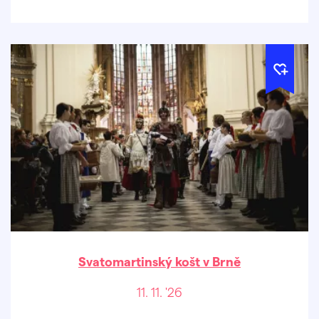
Přijeďte prožít jedinečnou historickou
slavnost.
Svatomartinský košt v Brně
11. 11. '26