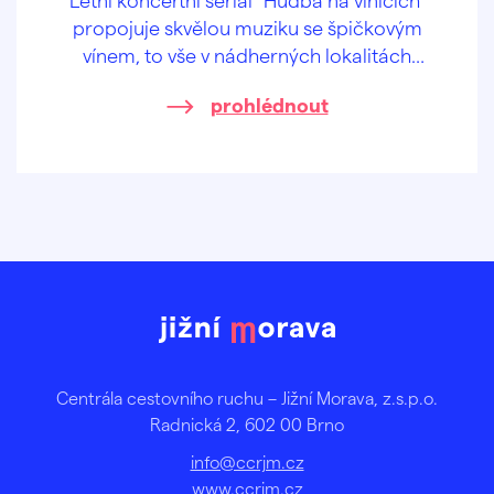
propojuje skvělou muziku se špičkovým
vínem, to vše v nádherných lokalitách
českých a moravských vinohradů.
prohlédnout
Centrála cestovního ruchu – Jižní Morava, z.s.p.o.
Radnická 2, 602 00 Brno
info@ccrjm.cz
www.ccrjm.cz