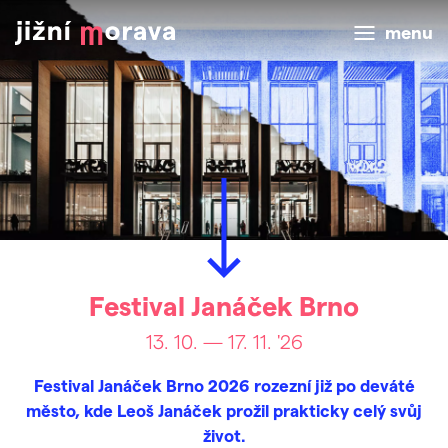
menu
Festival Janáček Brno
13. 10. — 17. 11. '26
Festival Janáček Brno 2026 rozezní již po deváté
město, kde Leoš Janáček prožil prakticky celý svůj
život.