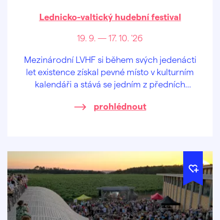
Lednicko-valtický hudební festival
19. 9. — 17. 10. '26
Mezinárodní LVHF si během svých jedenácti
let existence získal pevné místo v kulturním
kalendáři a stává se jedním z předních
festivalů klasické hudby v České republice.
prohlédnout