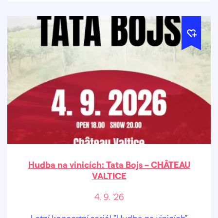
Hudba na vinicích: Tata Bojs – CHÂTEAU
VALTICE
4. 9. '26
Letní koncertní seriál “Hudba na vinicích”