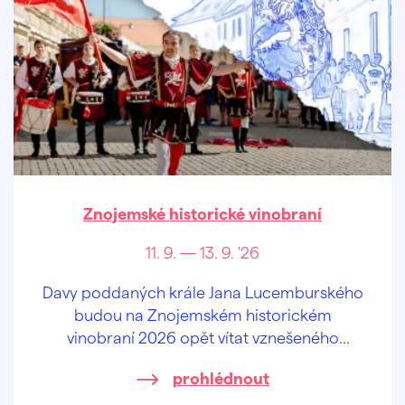
Znojemské historické vinobraní
11. 9. — 13. 9. '26
Davy poddaných krále Jana Lucemburského
budou na Znojemském historickém
vinobraní 2026 opět vítat vznešeného
panovníka krále Jana Lucemburského,
prohlédnout
oslavovat jiskřivé víno, lahodný burčák a
veselit se při hudbě v ulicích a mázhauzech.