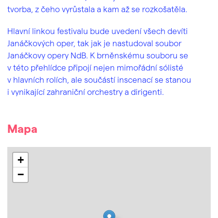
tvorba, z čeho vyrůstala a kam až se rozkošatěla.
Hlavní linkou festivalu bude uvedení všech devíti
Janáčkových oper, tak jak je nastudoval soubor
Janáčkovy opery NdB. K brněnskému souboru se
v této přehlídce připojí nejen mimořádní sólisté
v hlavních rolích, ale součástí inscenací se stanou
i vynikající zahraniční orchestry a dirigenti.
Mapa
+
−