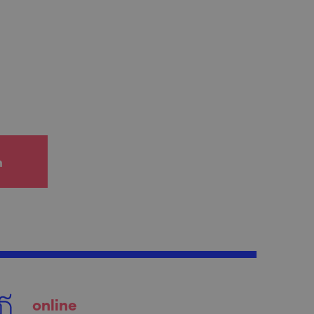
h
online