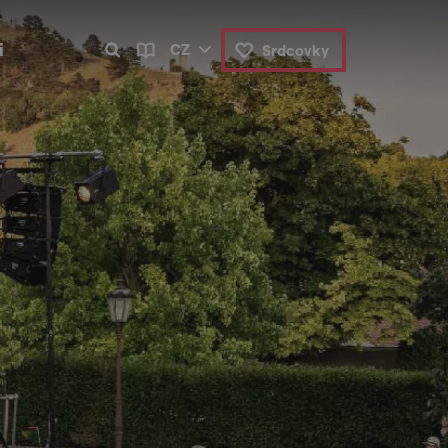
i
CZ
Srdcovky