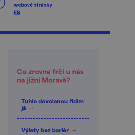
webové stránky
FB
Co zrovna frčí u nás
na jižní Moravě?
Tuhle dovolenou řídím
já
Výlety bez bariér