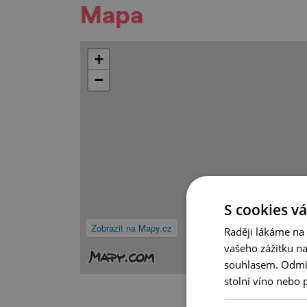
Mapa
+
−
S cookies vá
Zobrazit na Mapy.cz
Raději lákáme na
vašeho zážitku n
souhlasem. Odmítn
stolní víno nebo 