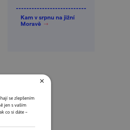
Kam v srpnu na jižní
Moravě
×
hají se zlepšením
ě jen s vaším
k co si dáte –