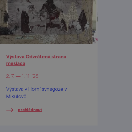
Výstava Odvrátená strana
mesiaca
2. 7. — 1. 11. '26
Výstava v Horní synagoze v
Mikulově
prohlédnout