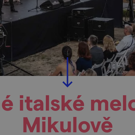
é italské mel
Mikulově