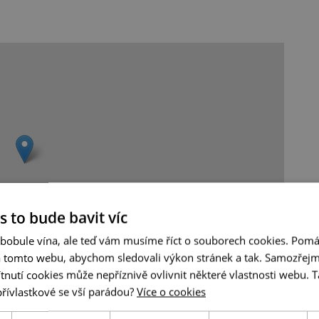
s to bude bavit víc
 bobule vína, ale teď vám musíme říct o souborech cookies. Pomá
a tomto webu, abychom sledovali výkon stránek a tak. Samozřejm
utí cookies může nepříznivě ovlivnit některé vlastnosti webu. Ta
Leaflet
|
© Seznam.cz a.s. a další
přívlastkové se vší parádou?
Více o cookies