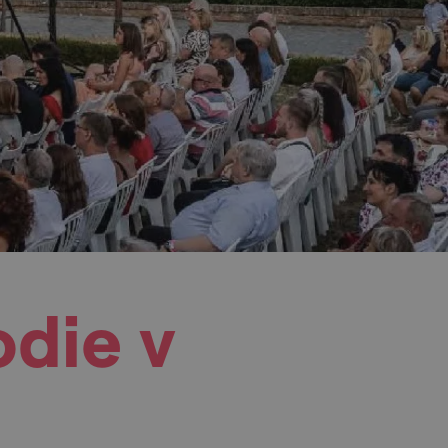
odie v