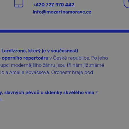
+420 727 970 442
info@mozartnamorave.cz
 Lardizzone, který je v současnosti
o operního repertoáru
v České republice. Po jeho
tupci modernějšího žánru jsou tři nám již známé
o a Amálie Kovácsová. Orchestr hraje pod
y, slavných pěvců u sklenky skvělého vína
z
e.