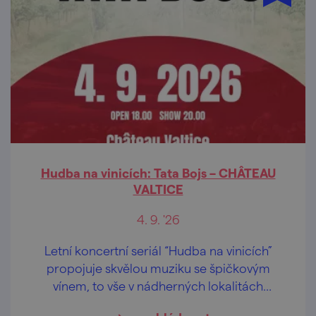
Hudba na vinicích: Tata Bojs – CHÂTEAU
VALTICE
4. 9. '26
Letní koncertní seriál “Hudba na vinicích”
propojuje skvělou muziku se špičkovým
vínem, to vše v nádherných lokalitách
českých a moravských vinohradů.