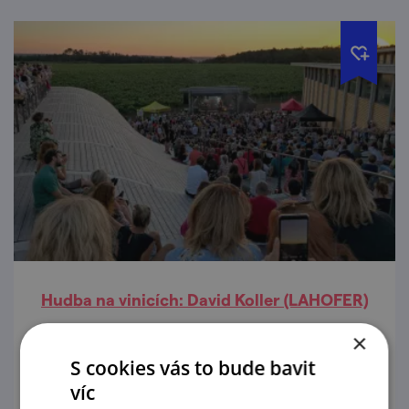
Hudba na vinicích: David Koller (LAHOFER)
×
14. 8. '26
S cookies vás to bude bavit
Hudba na vinicích je originální letní festival
víc
současné populární hudby, který spojuje