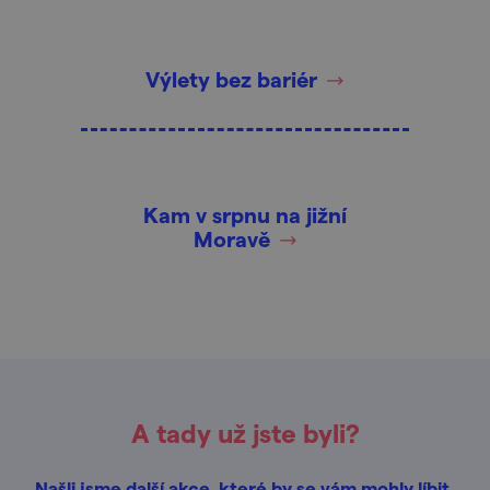
Výlety bez bariér
Kam v srpnu na jižní
Moravě
A tady už jste byli?
Našli jsme další akce, které by se vám mohly líbit.