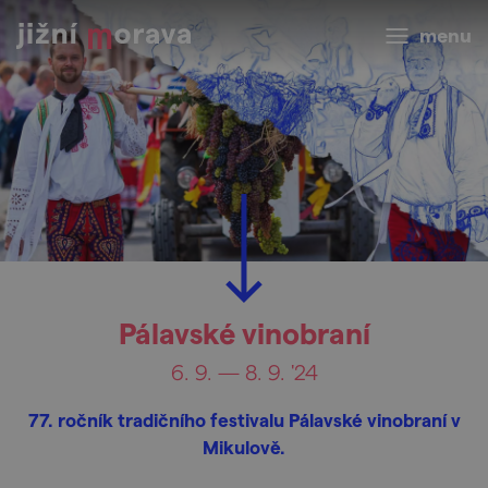
menu
Pálavské vinobraní
6. 9. — 8. 9. '24
77. ročník tradičního festivalu Pálavské vinobraní v
Mikulově.