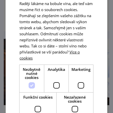
Raději lákáme na bobule vína, ale teď vám
hudbu a víno v jedinečném prostředí.
musíme říct o souborech cookies.
prohlédnout
Pomáhají se zlepšením vašeho zážitku na
tomto webu, abychom sledovali výkon
stránek a tak. Samozřejmě jen s vaším
souhlasem. Odmítnutí cookies může
nepříznivě ovlivnit některé vlastnosti
webu. Tak co si dáte – stolní víno nebo
přívlastkové se vší parádou?
Více o
cookies
Nezbytně
Analytika
Marketing
nutné
cookies
Funkční cookies
Nezařazené
cookies