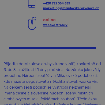
+420 721 054 559
marketing@mikulovskarozvojova.cz
online
webové stránky
Přijeďte do Mikulova druhý víkend v září, konkrétně od
6. do 8. a užijte si tři dny plné vína. Na zámku jako vždy
proběhne Národní soutěž vín Mikulovské podoblasti,
kde můžete degustovat z několika stovek vzorků vín.
Na celkem šesti pódiích se vystřídají nejznámější
jména české a slovenské hudební scény, místních
cimbálových muzik i folklórních souborů. Třešničkou
na dortu je historický průvod v čele s králem Václavem