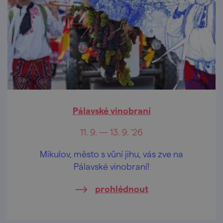
Pálavské vinobraní
11. 9. — 13. 9. '26
Mikulov, město s vůní jihu, vás zve na
Pálavské vinobraní!
prohlédnout