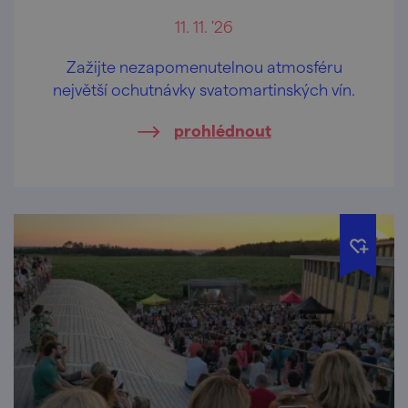
11. 11. '26
Zažijte nezapomenutelnou atmosféru
největší ochutnávky svatomartinských vín.
prohlédnout