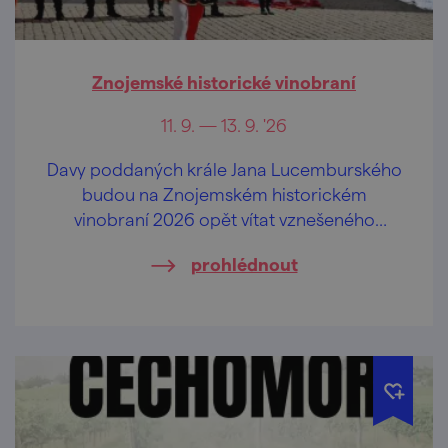
Znojemské historické vinobraní
11. 9. — 13. 9. '26
Davy poddaných krále Jana Lucemburského
budou na Znojemském historickém
vinobraní 2026 opět vítat vznešeného
panovníka krále Jana Lucemburského,
prohlédnout
oslavovat jiskřivé víno, lahodný burčák a
veselit se při hudbě v ulicích a mázhauzech.
Přijeďte prožít jedinečnou historickou
slavnost.