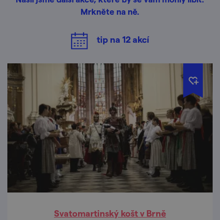
Mrkněte na ně.
tip na
12
akcí
Svatomartinský košt v Brně