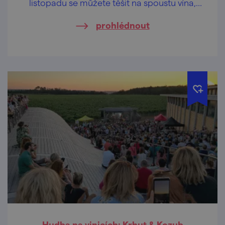
listopadu se můžete těšit na spoustu vína,
skvělou hudbu a mnoho dalšího!
prohlédnout
Hudba na vinicích: Krhut & Kozub