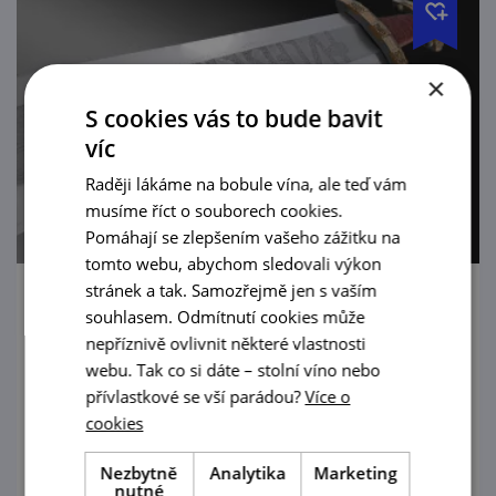
×
S cookies vás to bude bavit
víc
Raději lákáme na bobule vína, ale teď vám
musíme říct o souborech cookies.
Pomáhají se zlepšením vašeho zážitku na
tomto webu, abychom sledovali výkon
stránek a tak. Samozřejmě jen s vaším
Evropský meč
souhlasem. Odmítnutí cookies může
nepříznivě ovlivnit některé vlastnosti
15. 4. — 15. 11. '26
webu. Tak co si dáte – stolní víno nebo
přívlastkové se vší parádou?
Více o
Výstava o symbolice, výrobě a vývoji mečů
cookies
napříč staletími
Nezbytně
Analytika
Marketing
prohlédnout
nutné