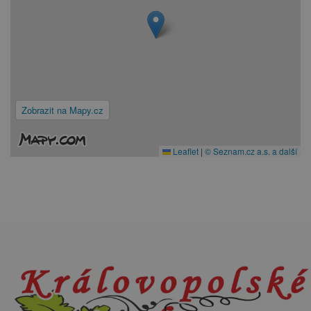
Zobrazit na Mapy.cz
Leaflet
|
© Seznam.cz a.s. a další