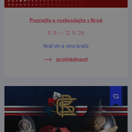
Poznejte a vyzkoušejte v Brně
11. 9. — 12. 9. '26
Král vín a víno králů
prohlédnout