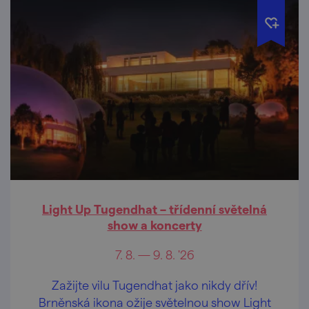
Light Up Tugendhat – třídenní světelná
show a koncerty
7. 8. — 9. 8. '26
Zažijte vilu Tugendhat jako nikdy dřív!
Brněnská ikona ožije světelnou show Light