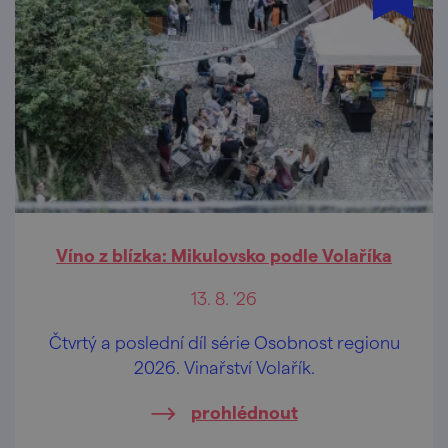
Víno z blízka: Mikulovsko podle Volaříka
13. 8. '26
Čtvrtý a poslední díl série Osobnost regionu
2026. Vinařství Volařík.
prohlédnout