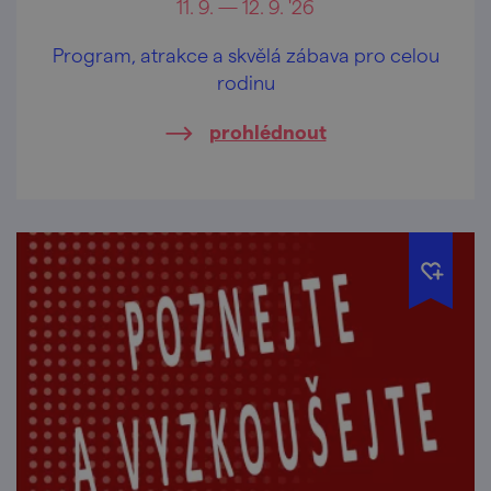
11. 9. — 12. 9. '26
Program, atrakce a skvělá zábava pro celou
rodinu
prohlédnout