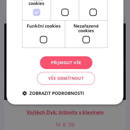
cookies
Funkční cookies
Nezařazené
cookies
PŘIJMOUT VŠE
VŠE ODMÍTNOUT
ZOBRAZIT PODROBNOSTI
Vojtěch Dyk: Intimity s klavírem
14. 8. '26