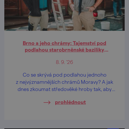
Brno a jeho chrámy: Tajemství pod
podlahou starobrněnské baziliky
(přednáška)
8. 9. '26
Co se skrývá pod podlahou jednoho
z nejvýznamnějších chrámů Moravy? A jak
dnes zkoumat středověké hroby tak, aby
byly respektovány vědecké, památkové
prohlédnout
i pietní požadavky?