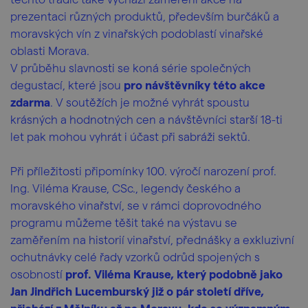
prezentaci různých produktů, především burčáků a
moravských vín z vinařských podoblastí vinařské
oblasti Morava.
V průběhu slavnosti se koná série společných
degustací, které jsou
pro návštěvníky této akce
zdarma
. V soutěžích je možné vyhrát spoustu
krásných a hodnotných cen a návštěvníci starší 18-ti
let pak mohou vyhrát i účast při sabráži sektů.
Při příležitosti připomínky 100. výročí narození prof.
Ing. Viléma Krause, CSc., legendy českého a
moravského vinařství, se v rámci doprovodného
programu můžeme těšit také na výstavu se
zaměřením na historií vinařství, přednášky a exkluzivní
ochutnávky celé řady vzorků odrůd spojených s
osobností
prof. Viléma Krause, který podobně jako
Jan Jindřich Lucemburský již o pár století dříve,