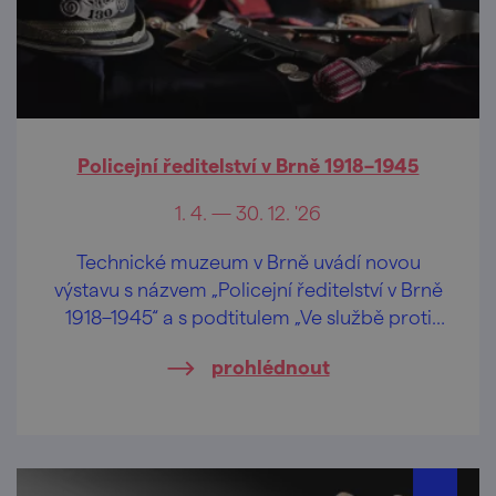
Policejní ředitelství v Brně 1918–1945
1. 4. — 30. 12. '26
Technické muzeum v Brně uvádí novou
výstavu s názvem „Policejní ředitelství v Brně
1918–1945“ a s podtitulem „Ve službě proti
zločinu“.
prohlédnout