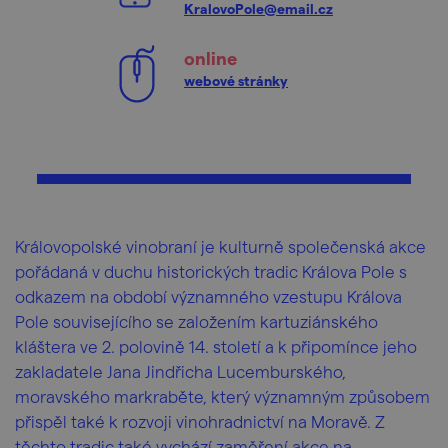
KralovoPole@email.cz
online
webové stránky
Královopolské vinobraní je kulturně společenská akce
pořádaná v duchu historických tradic Králova Pole s
odkazem na období významného vzestupu Králova
Pole souvisejícího se založením kartuziánského
kláštera ve 2. polovině 14. století a k připomínce jeho
zakladatele Jana Jindřicha Lucemburského,
moravského markraběte, který významným způsobem
přispěl také k rozvoji vinohradnictví na Moravě. Z
těchto tradic také vychází zaměření akce na