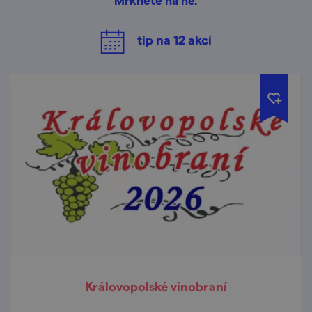
Mrkněte na ně.
tip na
12
akcí
Královopolské vinobraní