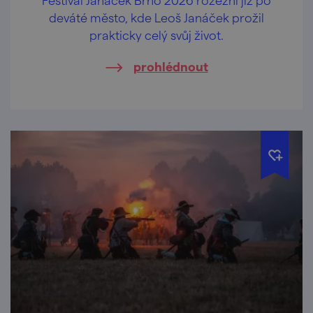
deváté město, kde Leoš Janáček prožil
prakticky celý svůj život.
prohlédnout