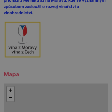
přichází z Mělníku až na Moravu, kde se významným
způsobem zasloužil o rozvoj vinařství a
vinohradnictví.
Mapa
+
−