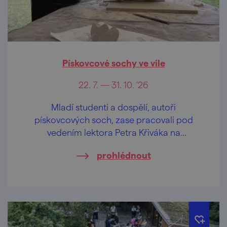
Pískovcové sochy ve vile
22. 7. — 31. 10. '26
Mladí studenti a dospělí, autoři
pískovcových soch, zase pracovali pod
vedením lektora Petra Křiváka na
Sochařském sympoziu, které se uskutečnilo
prohlédnout
pošestnácté.