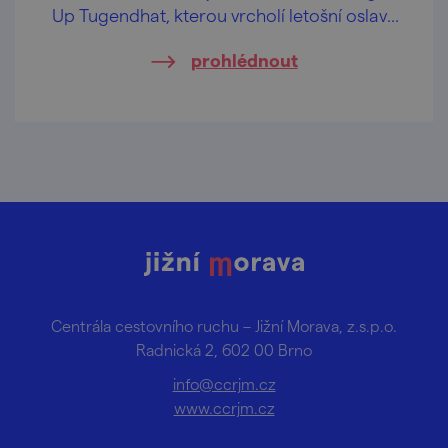
Up Tugendhat, kterou vrcholí letošní oslavy
25 let od zápisu na Seznam světového
prohlédnout
dědictví UNESCO.
Centrála cestovního ruchu – Jižní Morava, z.s.p.o.
Radnická 2, 602 00 Brno
info@ccrjm.cz
www.ccrjm.cz