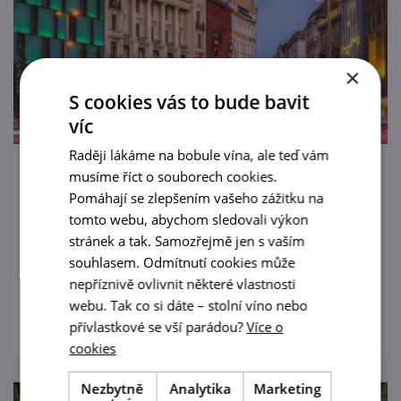
×
S cookies vás to bude bavit
víc
Raději lákáme na bobule vína, ale teď vám
musíme říct o souborech cookies.
Brněnské hody 2026
Pomáhají se zlepšením vašeho zážitku na
14. 8. — 16. 8. '26
tomto webu, abychom sledovali výkon
stránek a tak. Samozřejmě jen s vaším
Čí só hody? Brna!
souhlasem. Odmítnutí cookies může
nepříznivě ovlivnit některé vlastnosti
prohlédnout
webu. Tak co si dáte – stolní víno nebo
přívlastkové se vší parádou?
Více o
cookies
Nezbytně
Analytika
Marketing