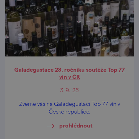
Galadegustace 28. ročníku soutěže Top 77
vín v ČR
3. 9. '26
Zveme vás na Galadegustaci Top 77 vín v
České republice.
prohlédnout