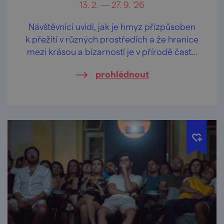
13. 2. — 27. 9. '26
Návštěvníci uvidí, jak je hmyz přizpůsoben
k přežití v různých prostředích a že hranice
mezi krásou a bizarností je v přírodě často
velmi tenká.
prohlédnout