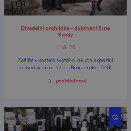
Divadelní prohlídka – dobývání Brna
Švédy
14. 8. '26
Zažijte v kostele svatého Jakuba expozici
o švédském obléhání Brna z roku 1645!
prohlédnout