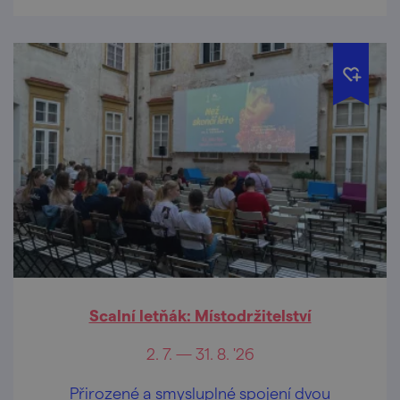
Scalní letňák: Místodržitelství
2. 7. — 31. 8. '26
Přirozené a smysluplné spojení dvou