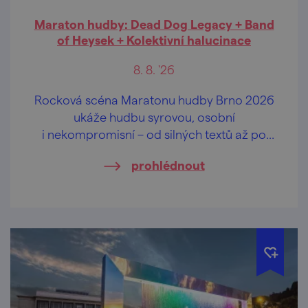
Maraton hudby: Dead Dog Legacy + Band
of Heysek + Kolektivní halucinace
8. 8. '26
Rocková scéna Maratonu hudby Brno 2026
ukáže hudbu syrovou, osobní
i nekompromisní – od silných textů až po
strhující rockovou energii.
prohlédnout