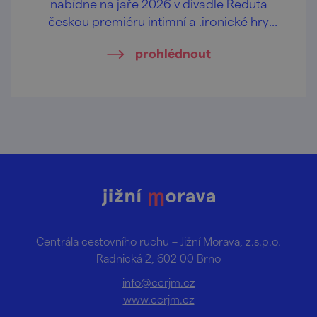
nabídne na jaře 2026 v divadle Reduta
českou premiéru intimní a .ironické hry
changes německé dramatičky Maji Zade
prohlédnout
Centrála cestovního ruchu – Jižní Morava, z.s.p.o.
Radnická 2, 602 00 Brno
info@ccrjm.cz
www.ccrjm.cz