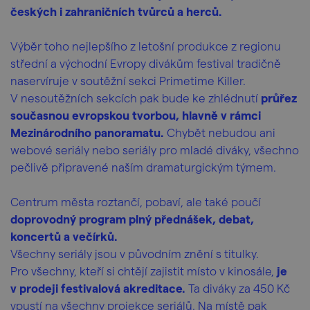
českých i zahraničních tvůrců a herců.
Výběr toho nejlepšího z letošní produkce z regionu
střední a východní Evropy divákům festival tradičně
naservíruje v soutěžní sekci Primetime Killer.
V nesoutěžních sekcích pak bude ke zhlédnutí
průřez
současnou evropskou tvorbou, hlavně v rámci
Mezinárodního panoramatu.
Chybět nebudou ani
webové seriály nebo seriály pro mladé diváky, všechno
pečlivě připravené naším dramaturgickým týmem.
Centrum města roztančí, pobaví, ale také poučí
doprovodný program plný přednášek, debat,
koncertů a večírků.
Všechny seriály jsou v původním znění s titulky.
Pro všechny, kteří si chtějí zajistit místo v kinosále,
je
v prodeji festivalová akreditace.
Ta diváky za 450 Kč
vpustí na všechny projekce seriálů. Na místě pak