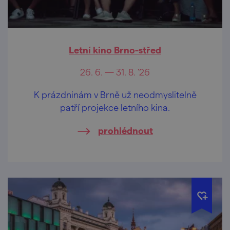
Letní kino Brno-střed
26. 6. — 31. 8. '26
K prázdninám v Brně už neodmyslitelně
patří projekce letního kina.
prohlédnout