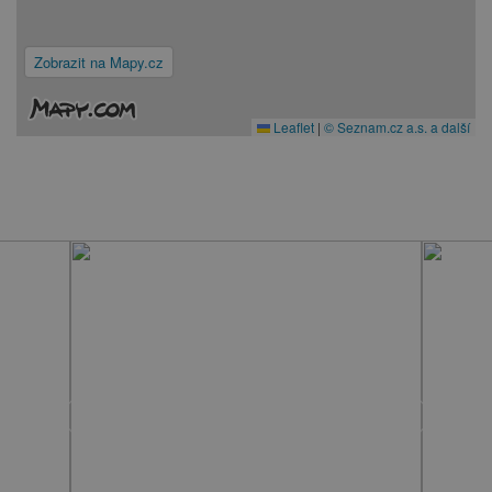
Zobrazit na Mapy.cz
Leaflet
|
© Seznam.cz a.s. a další