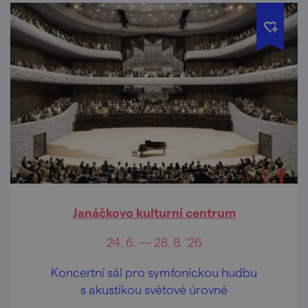
Janáčkovo kulturní centrum
24. 6. — 28. 8. '26
Koncertní sál pro symfonickou hudbu
s akustikou světové úrovně