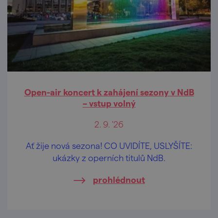
Open-air koncert k zahájení sezony v NdB
– vstup volný
2. 9. '26
Ať žije nová sezona! CO UVIDÍTE, USLYŠÍTE:
ukázky z operních titulů NdB.
prohlédnout