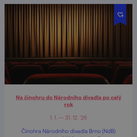
Na činohru do Národního divadla po celý
rok
1. 1. — 31. 12. '26
Činohra Národního divadla Brno (NdB)