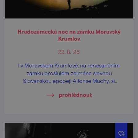
Hradozámecká noc na zámku Moravský
Krumlov
22. 8. '26
I v Moravském Krumlově, na renesančním
zámku proslulém zejména slavnou
Slovanskou epopejí Alfonse Muchy, si
můžete užít jedinečný večer otevírající brány
prohlédnout
památkových objektů po celé republice až
do pozdních hodin.