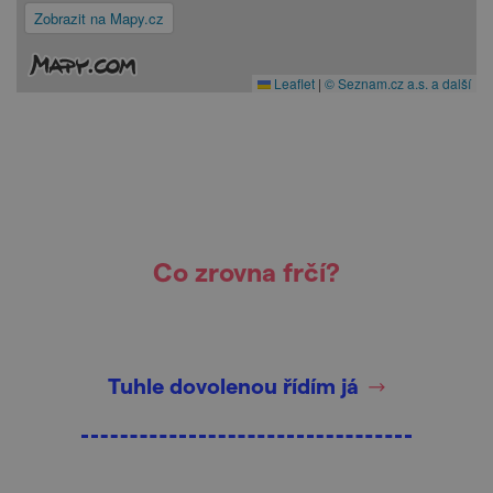
Zobrazit na Mapy.cz
Leaflet
|
© Seznam.cz a.s. a další
Co zrovna frčí?
Tuhle dovolenou řídím já