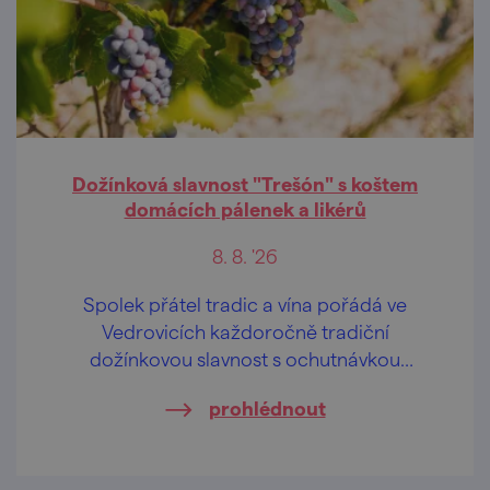
Dožínková slavnost "Trešón" s koštem
domácích pálenek a likérů
8. 8. '26
Spolek přátel tradic a vína pořádá ve
Vedrovicích každoročně tradiční
dožínkovou slavnost s ochutnávkou
domácích pálenek a likérů.
prohlédnout