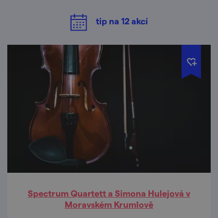
tip na
12
akcí
Spectrum Quartett a Simona Hulejová v
Moravském Krumlově