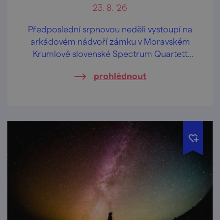
23. 8. '26
Předposlední srpnovou neděli vystoupí na
arkádovém nádvoří zámku v Moravském
Krumlově slovenské Spectrum Quartett
společně se zpěvačkou Simonou Hulejovou.
prohlédnout