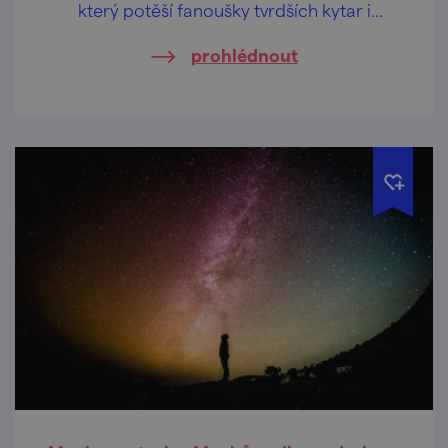
který potěší fanoušky tvrdších kytar i
legendárních hitů.
prohlédnout