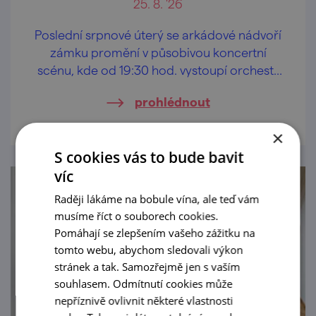
25. 8. '26
Poslední srpnové úterý se arkádové nádvoří
zámku promění v působivou koncertní
scénu, kde od 19:30 hod. vystoupí orchestr
Grande Moravia pod vedením Ladislava
prohlédnout
Pavluše.
×
S cookies vás to bude bavit
víc
Raději lákáme na bobule vína, ale teď vám
musíme říct o souborech cookies.
Pomáhají se zlepšením vašeho zážitku na
tomto webu, abychom sledovali výkon
stránek a tak. Samozřejmě jen s vaším
souhlasem. Odmítnutí cookies může
nepříznivě ovlivnit některé vlastnosti