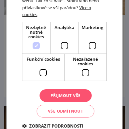
webu. Tak co si dáte – stolní víno nebo
přívlastkové se vší parádou?
Více o
cookies
Slovanská epopej Alfonse Muchy
Nezbytně
Analytika
Marketing
nutné
cookies
1. 8. '21 — 20. 6. '31
Jedinečným a slavnostním zážitkem může
být návštěva unikátní Slovanské epopeje
Funkční cookies
Nezařazené
cookies
Alfonse Muchy na zámku v Moravském
Krumlově.
prohlédnout
PŘIJMOUT VŠE
VŠE ODMÍTNOUT
ZOBRAZIT PODROBNOSTI