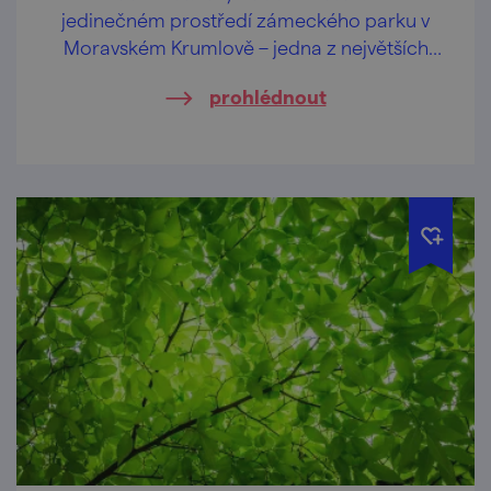
jedinečném prostředí zámeckého parku v
Moravském Krumlově – jedna z největších
akcí tohoto žánru (nejen) na jižní Moravě.
prohlédnout