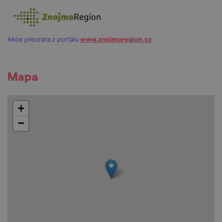
Akce převzata z portálu
www.znojmoregion.cz
.
Mapa
+
−