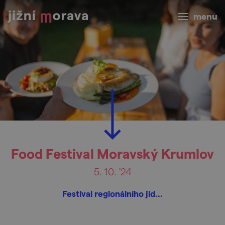
menu
Food Festival Moravský Krumlov
5. 10. '24
Festival regionálního jíd...