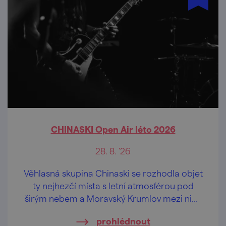
CHINASKI Open Air léto 2026
28. 8. '26
Věhlasná skupina Chinaski se rozhodla objet
ty nejhezčí místa s letní atmosférou pod
širým nebem a Moravský Krumlov mezi nimi
nebude chybět.
prohlédnout