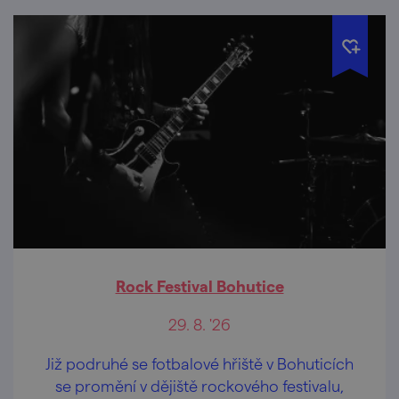
Rock Festival Bohutice
29. 8. '26
Již podruhé se fotbalové hřiště v Bohuticích
se promění v dějiště rockového festivalu,