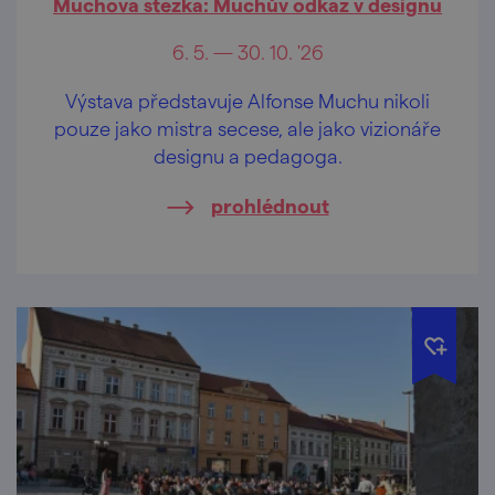
Muchova stezka: Muchův odkaz v designu
6. 5. — 30. 10. '26
Výstava představuje Alfonse Muchu nikoli
pouze jako mistra secese, ale jako vizionáře
designu a pedagoga.
prohlédnout