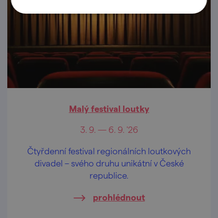
Malý festival loutky
3. 9. — 6. 9. '26
Čtyřdenní festival regionálních loutkových
divadel – svého druhu unikátní v České
republice.
prohlédnout