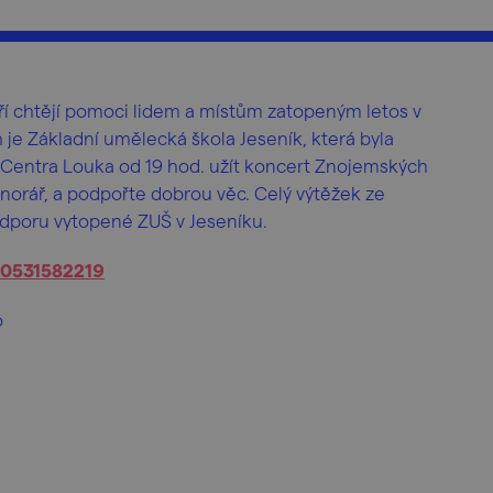
eří chtějí pomoci lidem a místům zatopeným letos v
h je Základní umělecká škola Jeseník, která byla
 Centra Louka od 19 hod. užít koncert Znojemských
norář, a podpořte dobrou věc. Celý výtěžek ze
odporu vytopené ZUŠ v Jeseníku.
00531582219
o