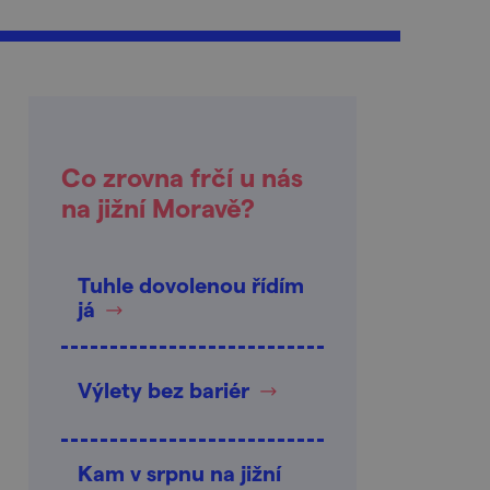
Co zrovna frčí u nás
na jižní Moravě?
Tuhle dovolenou řídím
já
Výlety bez bariér
Kam v srpnu na jižní