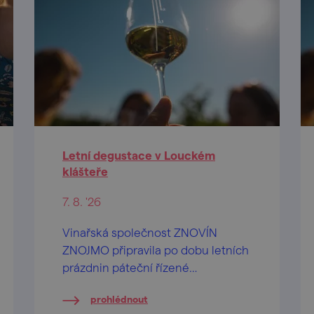
Letní degustace v Louckém
klášteře
7. 8. '26
Vinařská společnost ZNOVÍN
ZNOJMO připravila po dobu letních
prázdnin páteční řízené
ochutnávky vín na nádvoří
prohlédnout
barokního Louckého kláštera ve