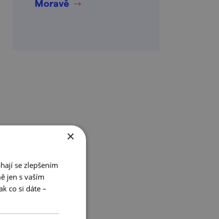
Moravě
×
hají se zlepšením
ě jen s vaším
k co si dáte –