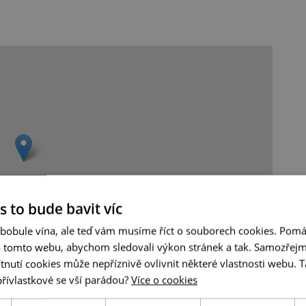
s to bude bavit víc
 bobule vína, ale teď vám musíme říct o souborech cookies. Pomá
a tomto webu, abychom sledovali výkon stránek a tak. Samozřejm
utí cookies může nepříznivě ovlivnit některé vlastnosti webu. Ta
Leaflet
|
© Seznam.cz a.s. a další
přívlastkové se vší parádou?
Více o cookies