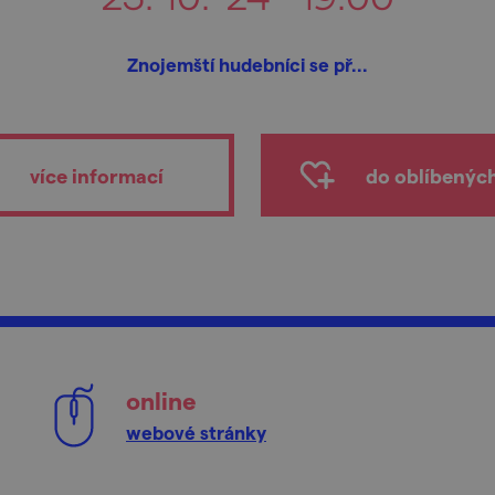
Znojemští hudebníci se př...
více informací
do oblíbenýc
online
webové stránky