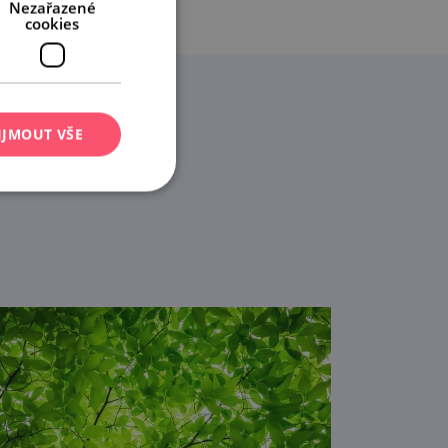
Nezařazené
cookies
IJMOUT VŠE