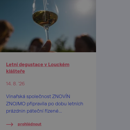
Letní degustace v Louckém
klášteře
14. 8. '26
Vinařská společnost ZNOVÍN
ZNOJMO připravila po dobu letních
prázdnin páteční řízené
ochutnávky vín na nádvoří
prohlédnout
barokního Louckého kláštera ve