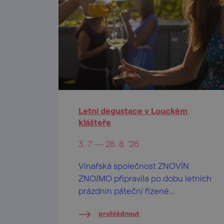
Letní degustace v Louckém
klášteře
3. 7. — 28. 8. '26
Vinařská společnost ZNOVÍN
ZNOJMO připravila po dobu letních
prázdnin páteční řízené
ochutnávky vín na nádvoří
prohlédnout
barokního Louckého kláštera ve