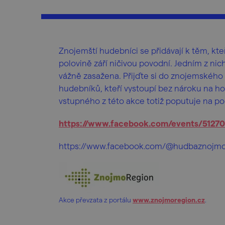
Znojemští hudebníci se přidávají k těm, kt
polovině září ničivou povodní. Jedním z nic
vážně zasažena. Přijďte si do znojemského
hudebníků, kteří vystoupí bez nároku na ho
vstupného z této akce totiž poputuje na p
https://www.facebook.com/events/5127
https://www.facebook.com/@hudbaznojm
Akce převzata z portálu
www.znojmoregion.cz
.