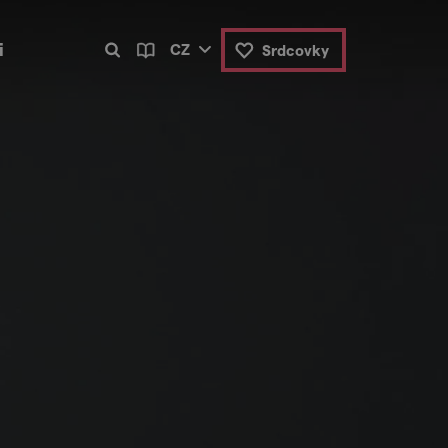
i
CZ
Srdcovky