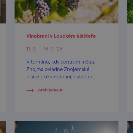
Vinobraní v Louckém klášteře
11. 9. — 13. 9. '26
V termínu, kdy centrum města
Znojma ovládne Znojemské
historické vinobraní, nabídne
známá vinařská společnost
prohlédnout
ZNOVÍN ZNOJMO svůj vinařský
program v areálu Louckého
kláštera.