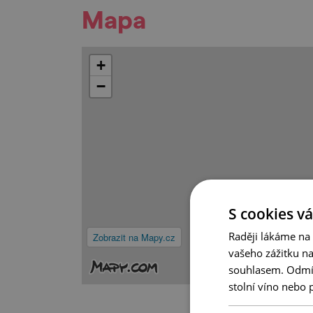
Mapa
+
−
S cookies vá
Raději lákáme na
Zobrazit na Mapy.cz
vašeho zážitku n
souhlasem. Odmítn
stolní víno nebo 