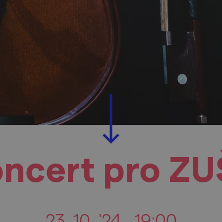
ncert pro ZUŠ
23. 10. '24
19:00