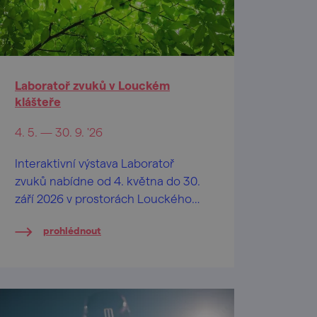
Laboratoř zvuků v Louckém
klášteře
4. 5. — 30. 9. '26
Interaktivní výstava Laboratoř
zvuků nabídne od 4. května do 30.
září 2026 v prostorách Louckého
kláštera jedinečný zážitek
prohlédnout
propojující hudbu, fyziku a
kreativní experimentování.