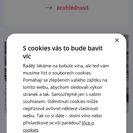
kostelů na jihomoravské i dolnorakouské
prohlédnout
straně hranice.
×
S cookies vás to bude bavit
víc
Raději lákáme na bobule vína, ale teď vám
musíme říct o souborech cookies.
Pomáhají se zlepšením vašeho zážitku na
tomto webu, abychom sledovali výkon
stránek a tak. Samozřejmě jen s vaším
souhlasem. Odmítnutí cookies může
nepříznivě ovlivnit některé vlastnosti
webu. Tak co si dáte – stolní víno nebo
přívlastkové se vší parádou?
Více o
Vranovská pouť
cookies