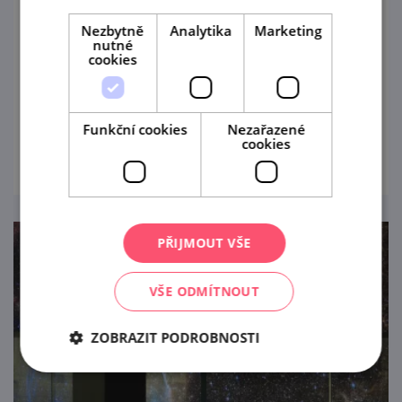
15. 8. — 16. 8. '26
Nezbytně
Analytika
Marketing
nutné
V polovině srpna ožije Vranov nad Dyjí
cookies
tradiční Vranovskou poutí, která nabídne
bohatý program pro celou rodinu.
Funkční cookies
Nezařazené
prohlédnout
cookies
PŘIJMOUT VŠE
VŠE ODMÍTNOUT
ZOBRAZIT PODROBNOSTI