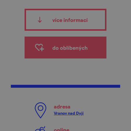
více informací
do oblíbených
adresa
Vranov nad Dyjí
online