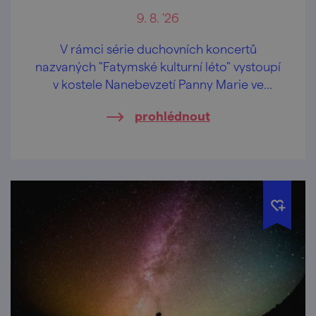
9. 8. '26
V rámci série duchovních koncertů
nazvaných "Fatymské kulturní léto" vystoupí
v kostele Nanebevzetí Panny Marie ve
Vranově nad Dyjí světoznámá houslistka
prohlédnout
Marie Fuxová.