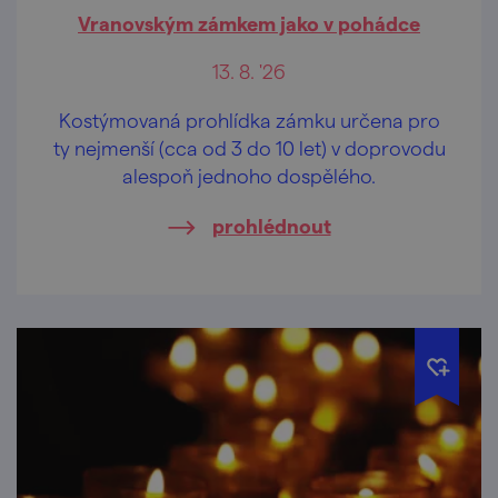
Vranovským zámkem jako v pohádce
13. 8. '26
Kostýmovaná prohlídka zámku určena pro
ty nejmenší (cca od 3 do 10 let) v doprovodu
alespoň jednoho dospělého.
prohlédnout