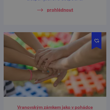
prohlédnout
Vranovským zámkem jako v pohádce