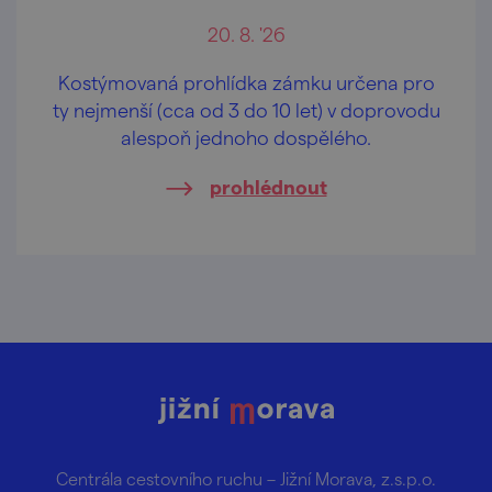
20. 8. '26
Kostýmovaná prohlídka zámku určena pro
ty nejmenší (cca od 3 do 10 let) v doprovodu
alespoň jednoho dospělého.
prohlédnout
Centrála cestovního ruchu – Jižní Morava, z.s.p.o.