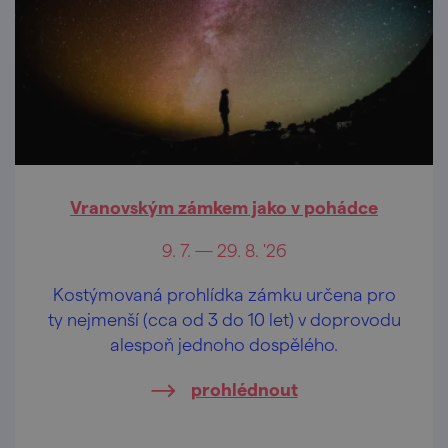
Vranovským zámkem jako v pohádce
9. 7. — 29. 8. '26
Kostýmovaná prohlídka zámku určena pro
ty nejmenší (cca od 3 do 10 let) v doprovodu
alespoň jednoho dospělého.
prohlédnout