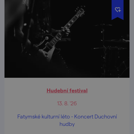
Hudební festival
13. 8. '26
Fatymské kulturní léto - Koncert Duchovní
hudby