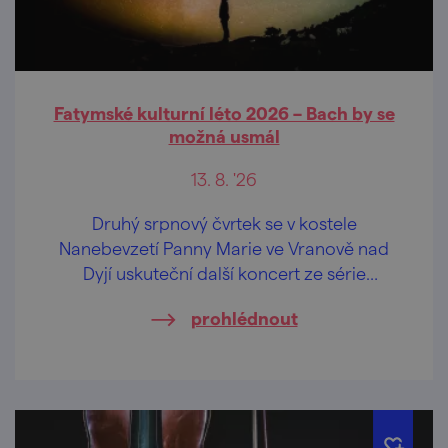
Fatymské kulturní léto 2026 – Bach by se
možná usmál
13. 8. '26
Druhý srpnový čvrtek se v kostele
Nanebevzetí Panny Marie ve Vranově nad
Dyjí uskuteční další koncert ze série
Fatymské kulturní léto.
prohlédnout