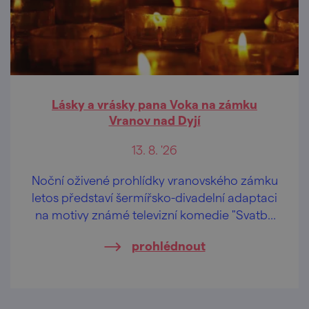
Lásky a vrásky pana Voka na zámku
Vranov nad Dyjí
13. 8. '26
Noční oživené prohlídky vranovského zámku
letos představí šermířsko-divadelní adaptaci
na motivy známé televizní komedie "Svatby
pana Voka".
prohlédnout