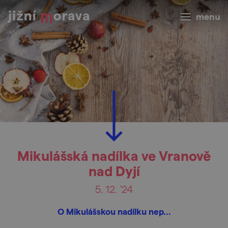
menu
Mikulášská nadílka ve Vranově
nad Dyjí
5. 12. '24
O Mikulášskou nadílku nep...