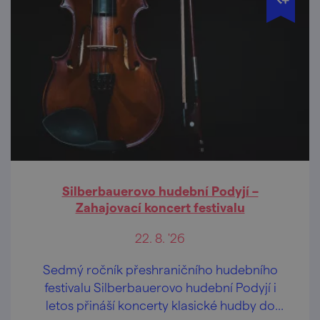
Silberbauerovo hudební Podyjí –
Zahajovací koncert festivalu
22. 8. '26
Sedmý ročník přeshraničního hudebního
festivalu Silberbauerovo hudební Podyjí i
letos přináší koncerty klasické hudby do