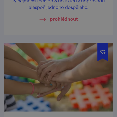
ty nejmenší (cca od 3 do 10 let) v doprovodu
alespoň jednoho dospělého.
prohlédnout