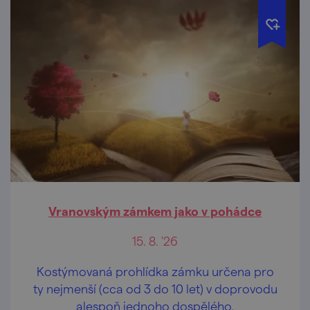
Vranovským zámkem jako v pohádce
15. 8. '26
Kostýmovaná prohlídka zámku určena pro
ty nejmenší (cca od 3 do 10 let) v doprovodu
alespoň jednoho dospělého.