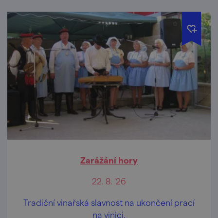
Zarážání hory
22. 8. '26
Tradiční vinařská slavnost na ukončení prací
na vinici.