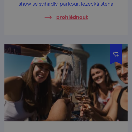
show se švihadly, parkour, lezecká stěna
prohlédnout