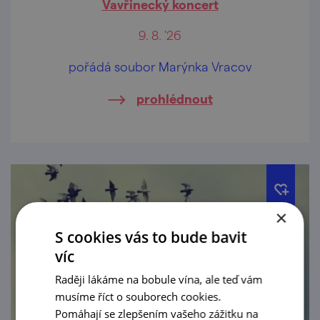
Vavřinecký koncert
9. 8. '26
pořádá soubor Marýnka Vracov
prohlédnout
×
S cookies vás to bude bavit
víc
Raději lákáme na bobule vína, ale teď vám
musíme říct o souborech cookies.
Pomáhají se zlepšením vašeho zážitku na