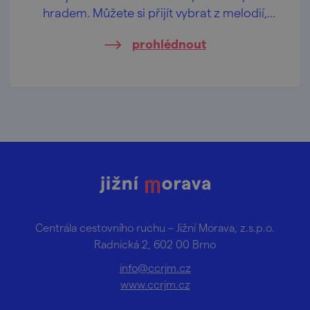
hradem. Můžete si přijít vybrat z melodií,
které se zrodili za posledních 100 let.
prohlédnout
Centrála cestovního ruchu – Jižní Morava, z.s.p.o.
Radnická 2, 602 00 Brno
info@ccrjm.cz
www.ccrjm.cz