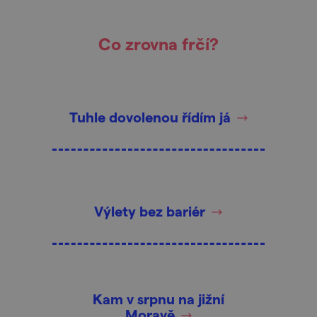
Co zrovna frčí?
Tuhle dovolenou řídím já
Výlety bez bariér
Kam v srpnu na jižní
Moravě