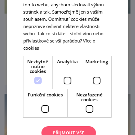
tomto webu, abychom sledovali výkon
stránek a tak. Samozřejmě jen s vaším
souhlasem. Odmítnutí cookies může
Provozní den Železnice 600
nepříznivě ovlivnit některé vlastnosti
webu. Tak co si dáte – stolní víno nebo
16. 8. '26
přívlastkové se vší parádou?
Více o
cookies
Zahradní železnice 600
Nezbytně
Analytika
Marketing
prohlédnout
nutné
cookies
Funkční cookies
Nezařazené
cookies
PŘIJMOUT VŠE