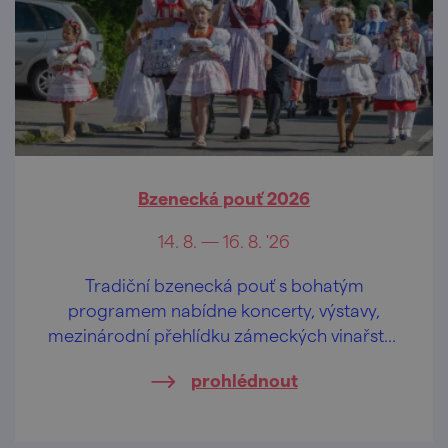
Bzenecká pouť 2026
14. 8. — 16. 8. '26
Tradiční bzenecká pouť s bohatým
programem nabídne koncerty, výstavy,
mezinárodní přehlídku zámeckých vinařství,
atrakce, stánkový prodej i fotbalové utkání.
prohlédnout