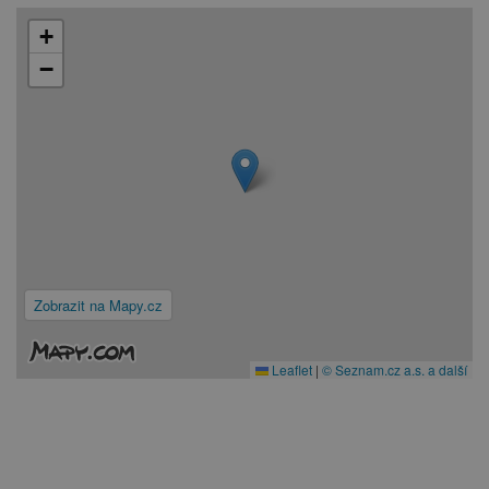
+
−
Zobrazit na Mapy.cz
Leaflet
|
© Seznam.cz a.s. a další