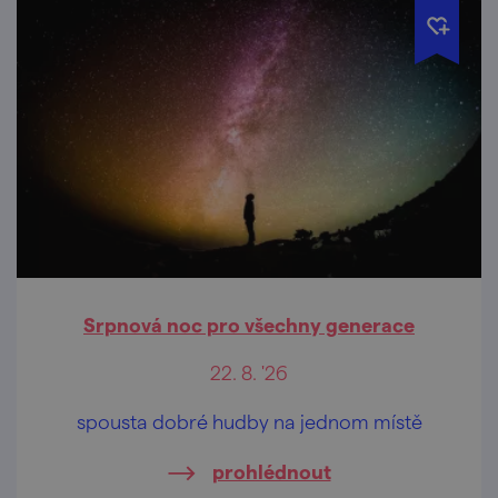
Srpnová noc pro všechny generace
22. 8. '26
spousta dobré hudby na jednom místě
prohlédnout