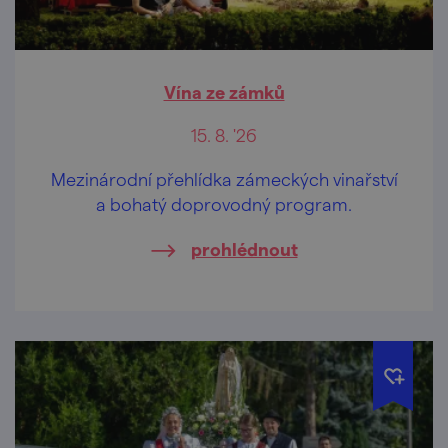
Vína ze zámků
15. 8. '26
Mezinárodní přehlídka zámeckých vinařství
a bohatý doprovodný program.
prohlédnout