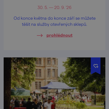
30. 5. — 20. 9. '26
Od konce května do konce září se můžete
těšit na služby otevřených sklepů.
prohlédnout