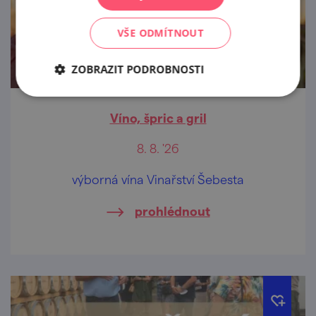
VŠE ODMÍTNOUT
ZOBRAZIT PODROBNOSTI
Víno, špric a gril
8. 8. '26
výborná vína Vinařství Šebesta
prohlédnout