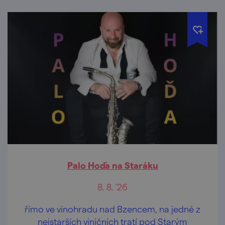
Palo Hoďa na Staráku
8. 8. '26
římo ve vinohradu nad Bzencem, na jedné z
nejstarších viničních tratí pod Starým