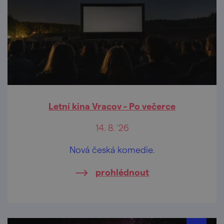
Letní kina Vracov - Po večerce
14. 8. '26
Nová česká komedie.
prohlédnout