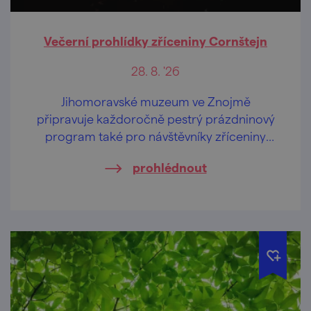
Večerní prohlídky zříceniny Cornštejn
28. 8. '26
Jihomoravské muzeum ve Znojmě
připravuje každoročně pestrý prázdninový
program také pro návštěvníky zříceniny
hradu Cornštejn nedaleko obce Bítov.
prohlédnout