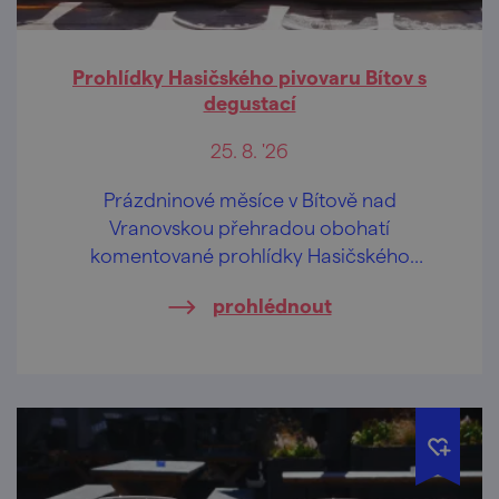
Prohlídky Hasičského pivovaru Bítov s
degustací
25. 8. '26
Prázdninové měsíce v Bítově nad
Vranovskou přehradou obohatí
komentované prohlídky Hasičského
pivovaru v centru obce.
prohlédnout