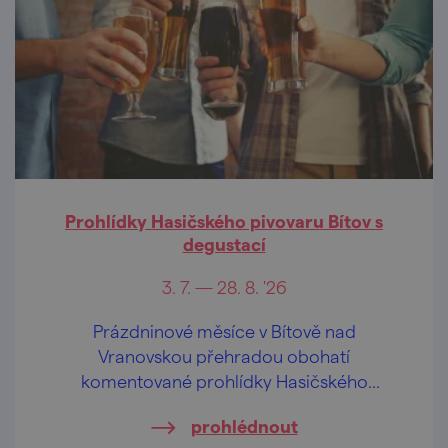
Prohlídky Hasičského pivovaru Bítov s
degustací
3. 7. — 28. 8. '26
Prázdninové měsíce v Bítově nad
Vranovskou přehradou obohatí
komentované prohlídky Hasičského
pivovaru v centru obce.
prohlédnout