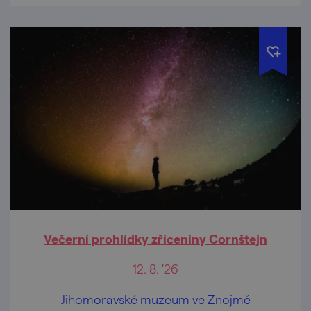
Večerní prohlídky zříceniny Cornštejn
12. 8. '26
Jihomoravské muzeum ve Znojmě