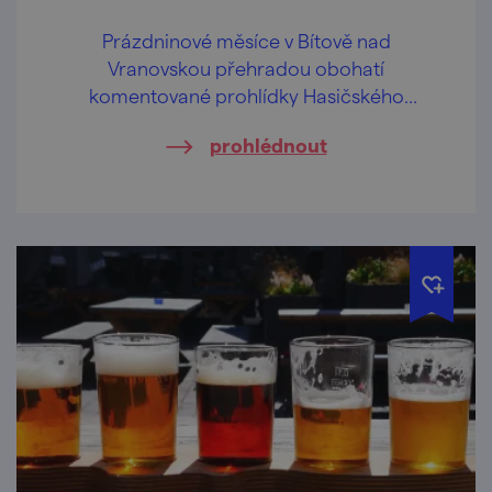
Prázdninové měsíce v Bítově nad
Vranovskou přehradou obohatí
komentované prohlídky Hasičského
pivovaru v centru obce.
prohlédnout