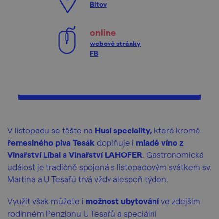
Bítov
online
webové stránky
FB
V listopadu se těšte na
Husí speciality,
které kromě
řemeslného piva Tesák
doplňuje i
mladé víno z
Vinařství Líbal a Vinařství LAHOFER
. Gastronomická
událost je tradičně spojená s listopadovým svátkem sv.
Martina a U Tesařů trvá vždy alespoň týden.
Využít však můžete i
možnost ubytování
ve zdejším
rodinném Penzionu U Tesařů a speciální