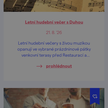
Letní hudební večer s Duhou
21. 8. '26
Letní hudební večery s živou muzikou
opanují ve vybrané prázdninové pátky
venkovní terasy před Restaurací a
penzionem U Tesařů i sousedním
prohlédnout
"sesterským" Hasičským pivovarem.