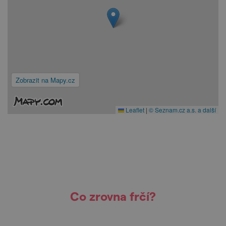
Zobrazit na Mapy.cz
Leaflet
|
© Seznam.cz a.s. a další
Co zrovna frčí?