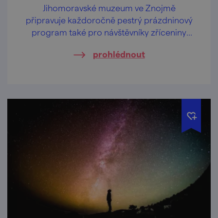
Jihomoravské muzeum ve Znojmě
připravuje každoročně pestrý prázdninový
program také pro návštěvníky zříceniny
hradu Cornštejn.
prohlédnout