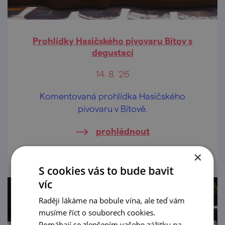
Prohlídky Hasičského pivovaru Bítov s
degustací
14. 8. '26
Komentovaná prohlídka Hasičského
pivovaru v Bítově.
prohlédnout
×
S cookies vás to bude bavit
víc
Raději lákáme na bobule vína, ale teď vám
musíme říct o souborech cookies.
Pomáhají se zlepšením vašeho zážitku na