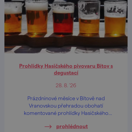
Prohlídky Hasičského pivovaru Bítov s
degustací
28. 8. '26
Prázdninové měsíce v Bítově nad
Vranovskou přehradou obohatí
komentované prohlídky Hasičského
pivovaru v centru obce.
prohlédnout