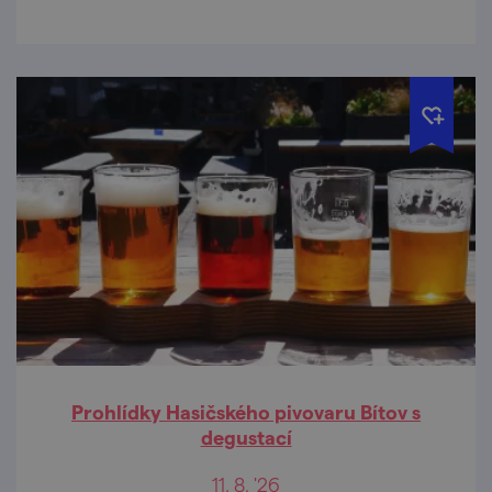
Prohlídky Hasičského pivovaru Bítov s
degustací
11. 8. '26