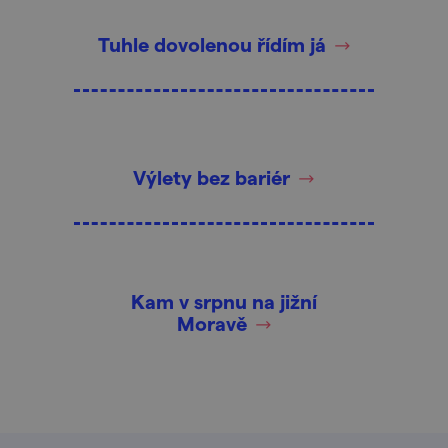
Tuhle dovolenou řídím já
Výlety bez bariér
Kam v srpnu na jižní
Moravě