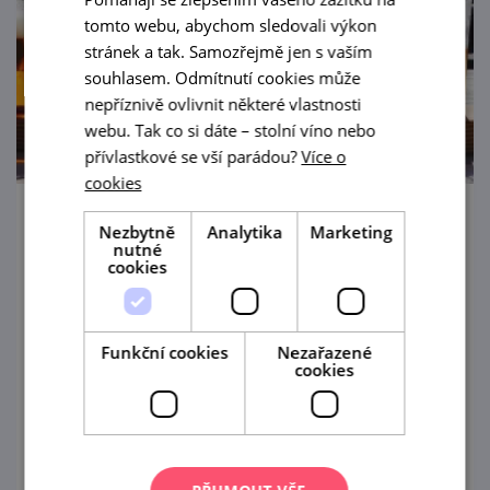
tomto webu, abychom sledovali výkon
stránek a tak. Samozřejmě jen s vaším
souhlasem. Odmítnutí cookies může
nepříznivě ovlivnit některé vlastnosti
webu. Tak co si dáte – stolní víno nebo
přívlastkové se vší parádou?
Více o
cookies
Prohlídky Hasičského pivovaru Bítov s
Nezbytně
Analytika
Marketing
nutné
degustací
cookies
18. 8. '26
Prázdninové měsíce v Bítově nad
Funkční cookies
Nezařazené
cookies
Vranovskou přehradou obohatí
komentované prohlídky Hasičského
pivovaru v centru obce.
prohlédnout