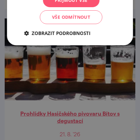
PŘIJMOUT VŠE
VŠE ODMÍTNOUT
ZOBRAZIT PODROBNOSTI
Prohlídky Hasičského pivovaru Bítov s
degustací
21. 8. '26