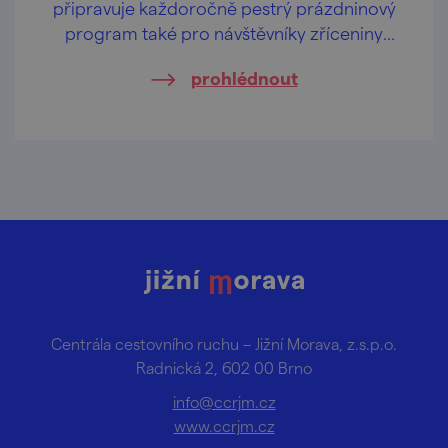
připravuje každoročně pestrý prázdninový
program také pro návštěvníky zříceniny
hradu Cornštejn nedaleko obce Bítov.
prohlédnout
Centrála cestovního ruchu – Jižní Morava, z.s.p.o.
Radnická 2, 602 00 Brno
info@ccrjm.cz
www.ccrjm.cz