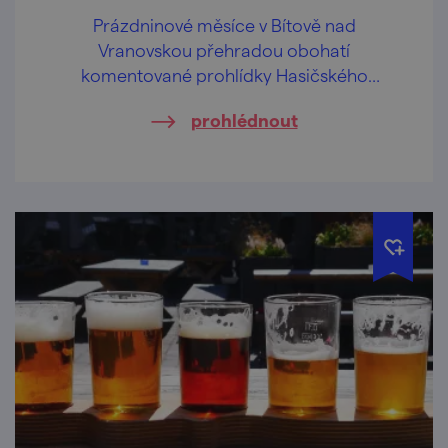
Prázdninové měsíce v Bítově nad
Vranovskou přehradou obohatí
komentované prohlídky Hasičského
pivovaru v centru obce.
prohlédnout