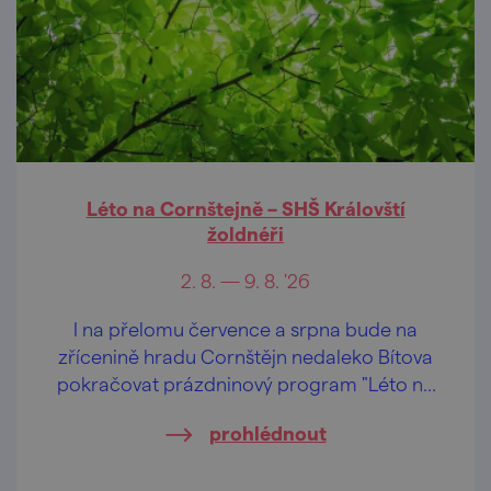
Léto na Cornštejně – SHŠ Královští
žoldnéři
2. 8. — 9. 8. '26
I na přelomu července a srpna bude na
zřícenině hradu Cornštějn nedaleko Bítova
pokračovat prázdninový program "Léto na
Cornštejně"
prohlédnout