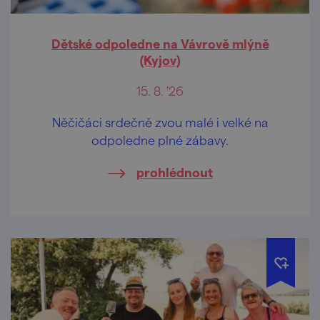
Dětské odpoledne na Vávrově mlýně
(Kyjov)
15. 8. '26
Něčičáci srdečně zvou malé i velké na
odpoledne plné zábavy.
prohlédnout