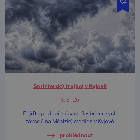
Sprinterský trojboj v Kyjově
8. 8. '26
Přijďte podpořit účastníky běžeckých
závodů na Městský stadion v Kyjově.
prohlédnout