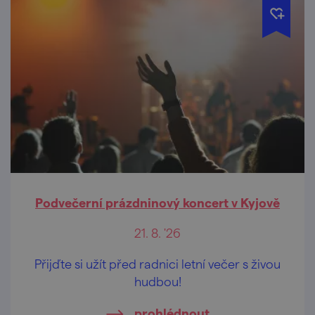
Podvečerní prázdninový koncert v Kyjově
21. 8. '26
Přijďte si užít před radnici letní večer s živou
hudbou!
prohlédnout