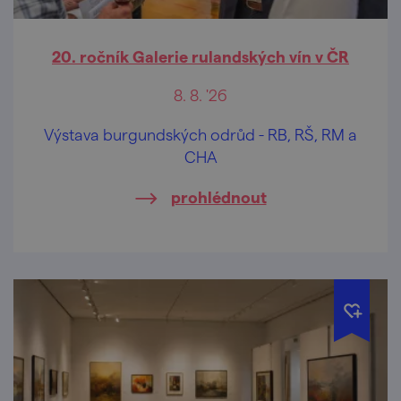
20. ročník Galerie rulandských vín v ČR
8. 8. '26
Výstava burgundských odrůd - RB, RŠ, RM a
CHA
prohlédnout