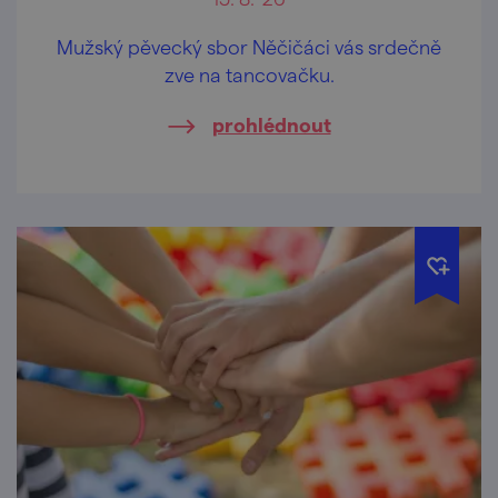
Mužský pěvecký sbor Něčičáci vás srdečně
zve na tancovačku.
prohlédnout