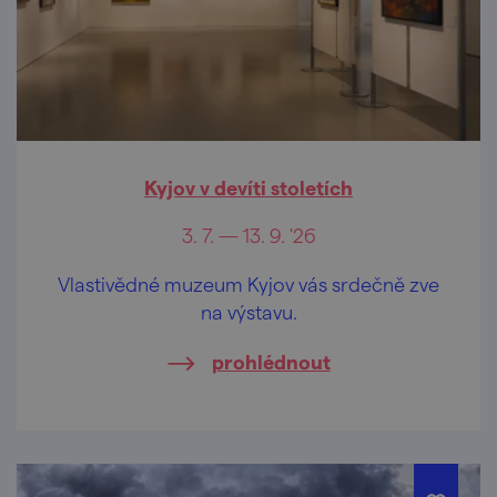
Kyjov v devíti stoletích
3. 7. — 13. 9. '26
Vlastivědné muzeum Kyjov vás srdečně zve
na výstavu.
prohlédnout