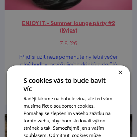
ENJOY IT. - Summer lounge párty #2
(Kyjov)
7. 8. '26
Přijď si užít nezapomenutelný letní večer
plný hudby, osvěžujících drinků a skvělé
×
atmosféry.
S cookies vás to bude bavit
prohlédnout
víc
Raději lákáme na bobule vína, ale teď vám
musíme říct o souborech cookies.
Pomáhají se zlepšením vašeho zážitku na
tomto webu, abychom sledovali výkon
stránek a tak. Samozřejmě jen s vaším
souhlasem. Odmítnutí cookies může