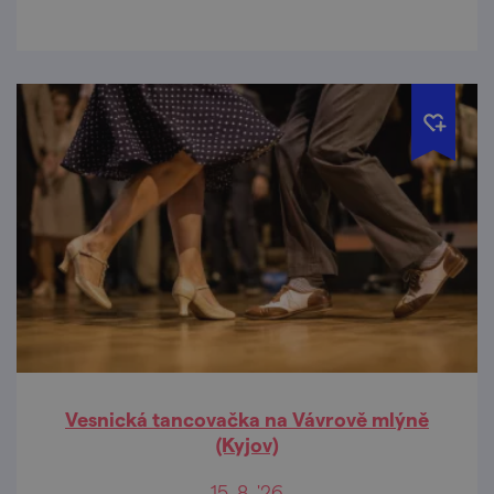
Vesnická tancovačka na Vávrově mlýně
(Kyjov)
15. 8. '26