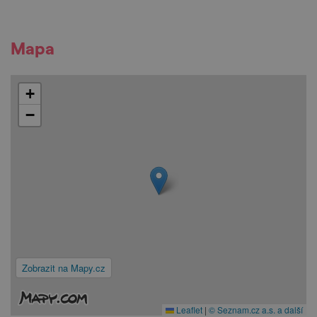
Mapa
+
−
Zobrazit na Mapy.cz
Leaflet
|
© Seznam.cz a.s. a další