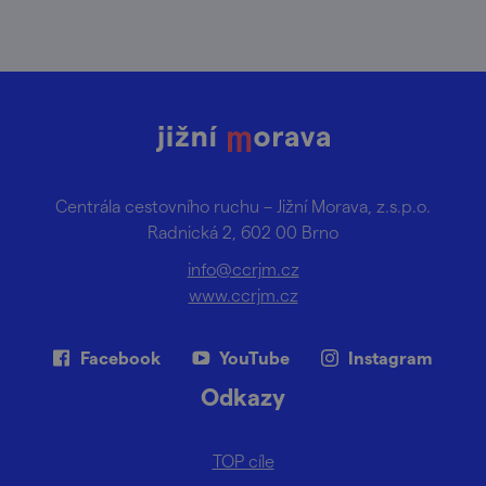
Centrála cestovního ruchu – Jižní Morava, z.s.p.o.
Radnická 2, 602 00 Brno
info@ccrjm.cz
www.ccrjm.cz
Facebook
YouTube
Instagram
Odkazy
TOP cíle