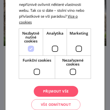
nepříznivě ovlivnit některé vlastnosti
webu. Tak co si dáte – stolní víno nebo
přívlastkové se vší parádou?
Více o
cookies
Nezbytně
Analytika
Marketing
nutné
cookies
11. Oblastní a 22. Okresní výstava zvířat v
Funkční cookies
Nezařazené
Kyjově
cookies
14. 8. — 16. 8. '26
Jste srdečně zváni do Kyjova na výstavu
zvířat.
PŘIJMOUT VŠE
prohlédnout
VŠE ODMÍTNOUT