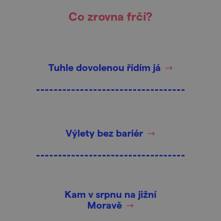
Co zrovna frčí?
Tuhle dovolenou řídím já
Výlety bez bariér
Kam v srpnu na jižní
Moravě