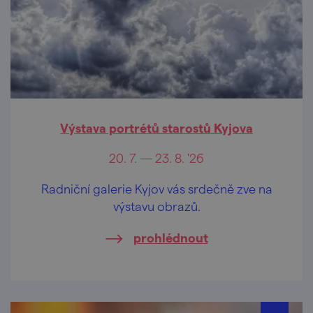
Výstava portrétů starostů Kyjova
20. 7. — 23. 8. '26
Radniční galerie Kyjov vás srdečně zve na
výstavu obrazů.
prohlédnout