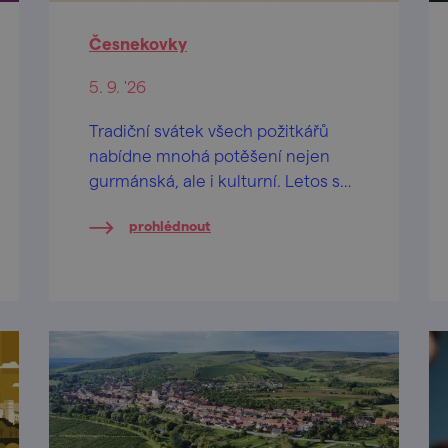
Česnekovky
5. 9. '26
Tradiční svátek všech požitkářů
nabídne mnohá potěšení nejen
gurmánská, ale i kulturní. Letos se
jeho dějištěm stane rosický zámek
prohlédnout
v sobotu 5. září.