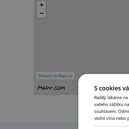
+
−
Zobrazit na Mapy.cz
S cookies vá
Raději lákáme na
vašeho zážitku n
souhlasem. Odmítn
stolní víno nebo 