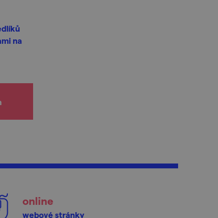
edlíků
ami na
h
online
webové stránky