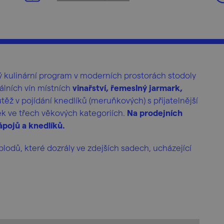
ý kulinární program v moderních prostorách stodoly
lních vín místních
vinařství, řemeslný jarmark,
těž v pojídání knedlíků (meruňkových) s přijatelnější
ěk ve třech věkových kategoriích.
Na prodejních
pojů a knedlíků.
lodů, které dozrály ve zdejších sadech, ucházející