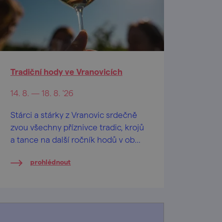
Tradiční hody ve Vranovicích
14. 8. — 18. 8. '26
Stárci a stárky z Vranovic srdečně
zvou všechny příznivce tradic, krojů
a tance na další ročník hodů v obci
Vranovice, od 14. do 17. srpna 2026.
prohlédnout