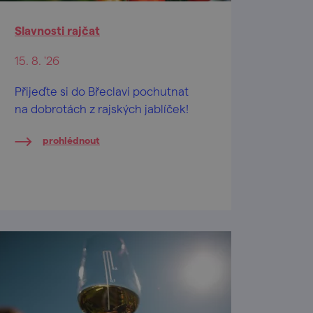
Slavnosti rajčat
15. 8. '26
Přijeďte si do Břeclavi pochutnat
na dobrotách z rajských jablíček!
prohlédnout