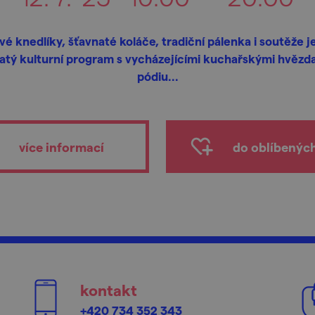
é knedlíky, šťavnaté koláče, tradiční pálenka i soutěže j
atý kulturní program s vycházejícími kuchařskými hvězd
pódiu...
více informací
do oblíbenýc
kontakt
+420 734 352 343