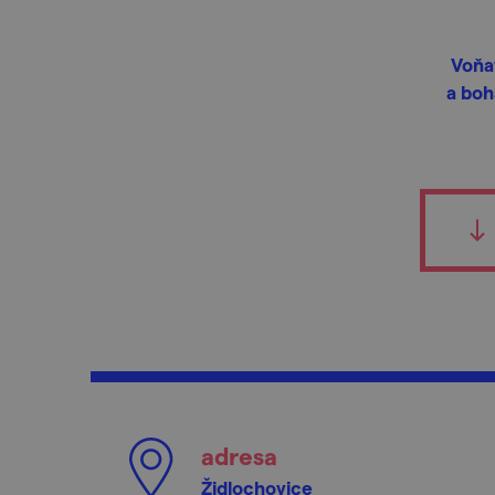
Voňav
a boh
adresa
Židlochovice