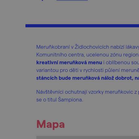
Meruňkobraní v Židlochovicích nabízí lákav
Komunitního centra, ucelenou zónu regioná
kreativní meruňková menu
i oblíbenou sou
variantou pro děti v rychlosti půlení merun
stáncích bude meruňková nálož dobrot, ná
Návštěvníci ochutnají vzorky meruňkovic z p
se o titul Šampiona.
Mapa