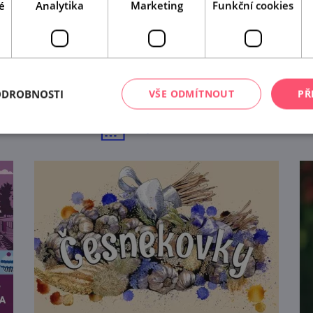
é
Analytika
Marketing
Funkční cookies
A tady už jste byli?
Našli jsme další akce, které by se vám mohly líbit.
Mrkněte na ně.
ODROBNOSTI
VŠE ODMÍTNOUT
PŘ
tip na
12
akcí