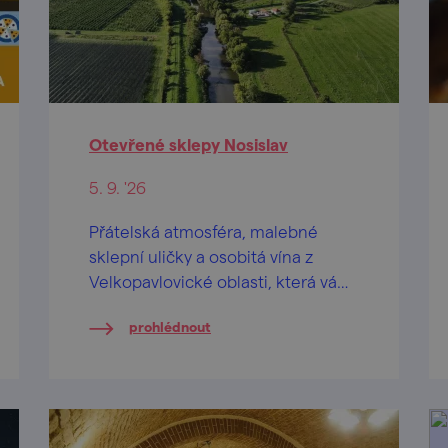
Otevřené sklepy Nosislav
5. 9. '26
Přátelská atmosféra, malebné
sklepní uličky a osobitá vína z
Velkopavlovické oblasti, která vám
představí malí a střední vinaři v
prohlédnout
místních sklepech a vinařských
dvorech.