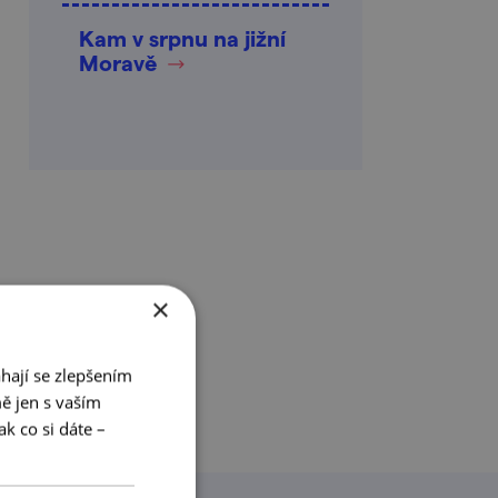
Kam v srpnu na jižní
Moravě
×
hají se zlepšením
ě jen s vaším
k co si dáte –