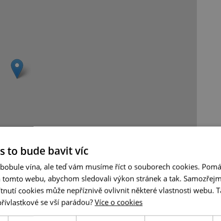
s to bude bavit víc
Leaflet
|
© Seznam.cz a.s. a další
 bobule vína, ale teď vám musíme říct o souborech cookies. Pomá
a tomto webu, abychom sledovali výkon stránek a tak. Samozřejm
utí cookies může nepříznivě ovlivnit některé vlastnosti webu. Ta
přívlastkové se vší parádou?
Více o cookies