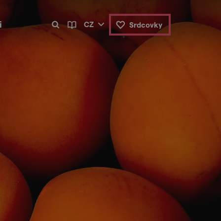
i
CZ
Srdcovky