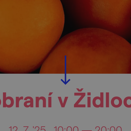
raní v Židlo
12. 7. '25
10:00 — 20:00