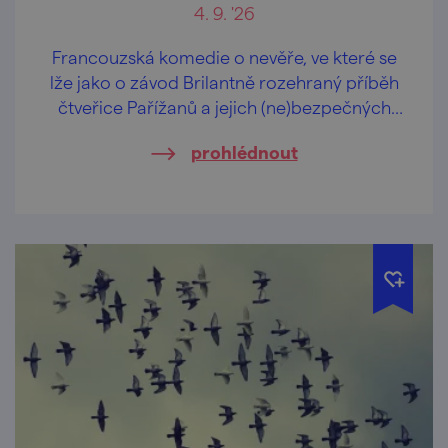
4. 9. '26
Francouzská komedie o nevěře, ve které se
lže jako o závod Brilantně rozehraný příběh
čtveřice Pařížanů a jejich (ne)bezpečných
vztahů.
prohlédnout