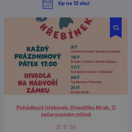
tip na
12
akcí
Pohádkový hřebínek: Divadýlko Mrak, O
začarovaném mlýně
21. 8. '26