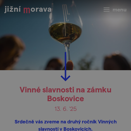
menu
Vinné slavnosti na zámku
Boskovice
13. 6. '25
Srdečně vás zveme na druhý ročník Vinných
slavností v Boskovicích.