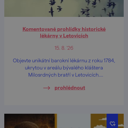
Komentované prohlídky historické
lékárny v Letovicích
15. 8. '26
Objevte unikátní barokní lékárnu z roku 1784,
ukrytou v areálu bývalého kláštera
Milosrdných bratří v Letovicích.
Komentovaná prohlídka vás zavede do
prohlédnout
autenticky dochovaného interiéru, který
patří k nejcennějším historickým památkám
města.