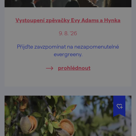
Vystoupení zpěvačky Evy Adams a Hynka
9. 8. '26
Přijďte zavzpomínat na nezapomenutelné
evergreeny.
prohlédnout