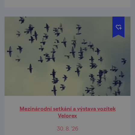
Mezinárodní setkání a výstava vozítek
Velorex
30. 8. '26