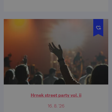
malé zázraky kolem sebe i v sobě.
Hrnek street party vol. ii
16. 8. '26