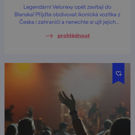
Legendární Velorexy opět zavítají do
Blanska! Přijďte obdivovat ikonická vozítka z
Česka i zahraničí a nenechte si ujít jejich
spanilou jízdu ulicemi města.
prohlédnout