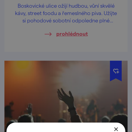
Boskovické ulice ožijí hudbou, vůní skvělé
kávy, street foodu a řemeslného piva. Užijte
si pohodové sobotní odpoledne plné
koncertů, DJ setů, dobrého jídla i zábavy – a
prohlédnout
navíc se vstupem zdarma.
×