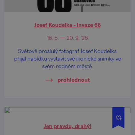
Josef Koudelka - Invaze 68
16. 5. — 20. 9. '26
Světově proslulý fotograf Josef Koudelka
přijal nabídku vystavit své ikonické snímky ve
svém rodném městě.
prohlédnout
Jen pravdu, drahý!