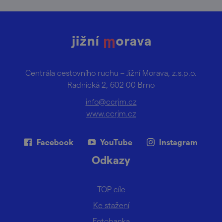
Centrála cestovního ruchu – Jižní Morava, z.s.p.o.
Radnická 2, 602 00 Brno
info@ccrjm.cz
www.ccrjm.cz
Facebook
YouTube
Instagram
Odkazy
TOP cíle
Ke stažení
Fotobanka