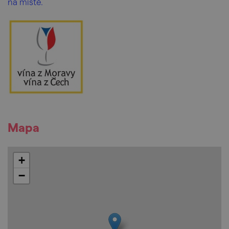
na místě.
Mapa
+
−