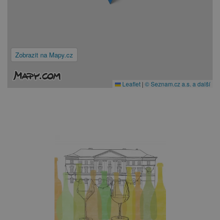
Zobrazit na Mapy.cz
Leaflet
|
© Seznam.cz a.s. a další