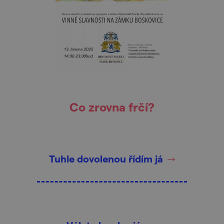
Co zrovna frčí?
Tuhle dovolenou řídím já