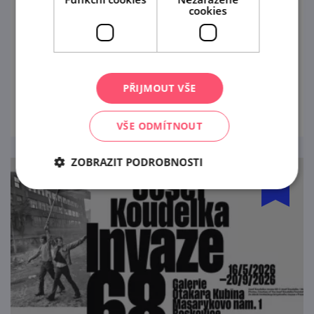
cookies
Čtvrtý ročník Silver Festu 2026 bude v tomto
roce jednodenní. Budete mít možnost si
poslechnout celkem 6 kapel a zažít
pohodovou atmosféru Panského dvora v
PŘIJMOUT VŠE
prohlédnout
Boskovicích.
VŠE ODMÍTNOUT
ZOBRAZIT PODROBNOSTI