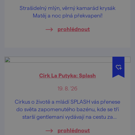
Strašidelný mlýn, věrný kamarád krysák
Matěj a noc plná překvapení!
prohlédnout
Cirk La Putyka: Splash
19. 8. '26
Cirkus o životě a mládí SPLASH vás přenese
do světa zapomenutého bazénu, kde se tři
starší gentlemani vydávají na cestu za
objevováním radosti a svobody. Unavení
prohlédnout
každodenní rutinou ztratili schopnost vnímat