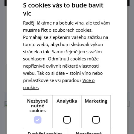
S cookies vás to bude bavit
víc
Festiválek bez bojů a válek
Raději lákáme na bobule vína, ale teď vám
musíme říct o souborech cookies.
7. 8. '26
Pomáhají se zlepšením vašeho zážitku na
tomto webu, abychom sledovali výkon
FESTIVÁLEK BEZ BOJŮ A VÁLEK 2026 pátek
stránek a tak. Samozřejmě jen s vaším
7. srpna | Boskovice, za muzeem vstupné
souhlasem. Odmítnutí cookies může
dobrovolné
nepříznivě ovlivnit některé vlastnosti
webu. Tak co si dáte – stolní víno nebo
prohlédnout
přívlastkové se vší parádou?
Více o
cookies
Nezbytně
Analytika
Marketing
nutné
cookies
Silver Fest
22. 8. '26
Funkční cookies
Nezařazené