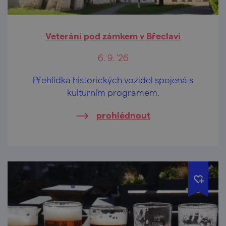
Veteráni pod zámkem v Břeclavi
6. 9. '26
Přehlídka historických vozidel spojená s
kulturním programem.
prohlédnout