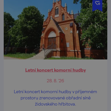
Letní koncert komorní hudby
28. 8. '26
Letní koncert komorní hudby v příjemném
prostoru zrenovované obřadní síně
židovského hřbitova.