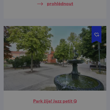
prohlédnout
Park žije! Jazz petit Q