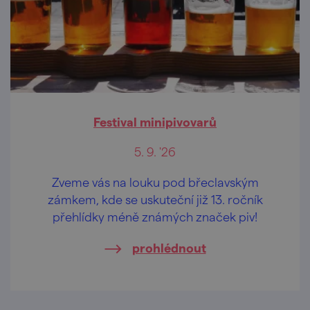
Festival minipivovarů
5. 9. '26
Zveme vás na louku pod břeclavským
zámkem, kde se uskuteční již 13. ročník
přehlídky méně známých značek piv!
prohlédnout