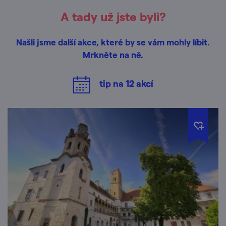
A tady už jste byli?
Našli jsme další akce, které by se vám mohly líbit.
Mrkněte na ně.
tip na
12
akcí