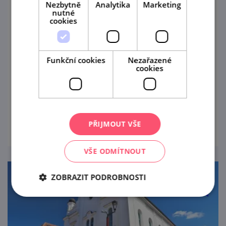
Nezbytně
Analytika
Marketing
nutné
cookies
NaVíno fest
Funkční cookies
Nezařazené
cookies
29. 8. '26
Vinařský festival v Břeclavi
prohlédnout
PŘIJMOUT VŠE
VŠE ODMÍTNOUT
ZOBRAZIT PODROBNOSTI