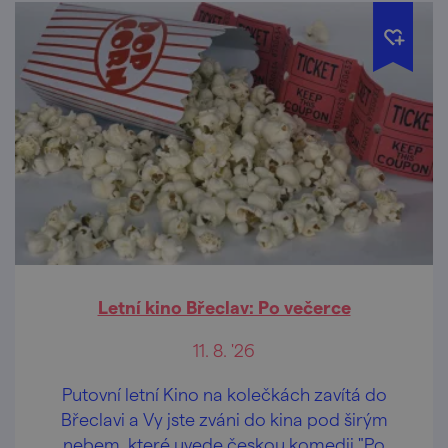
Letní kino Břeclav: Po večerce
11. 8. '26
Putovní letní Kino na kolečkách zavítá do
Břeclavi a Vy jste zváni do kina pod širým
nebem, které uvede českou komedii "Po