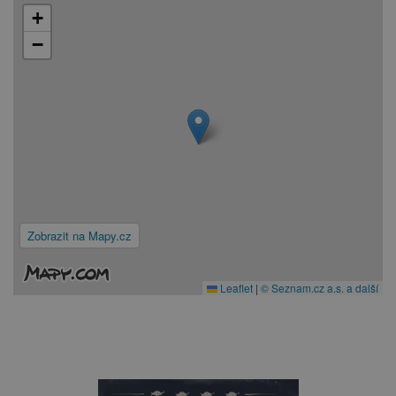
+
−
Zobrazit na Mapy.cz
Leaflet
|
© Seznam.cz a.s. a další