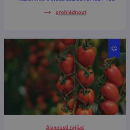
večerce".
prohlédnout
Slavnosti rajčat