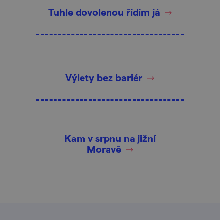
Tuhle dovolenou řídím já
Výlety bez bariér
Kam v srpnu na jižní
Moravě