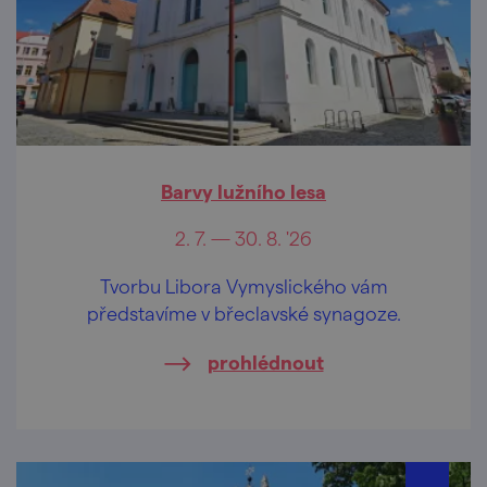
Barvy lužního lesa
2. 7. — 30. 8. '26
Tvorbu Libora Vymyslického vám
představíme v břeclavské synagoze.
prohlédnout