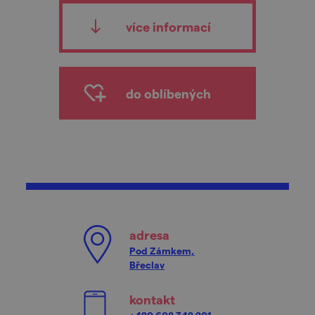
více informací
do oblíbených
adresa
Pod Zámkem,
Břeclav
kontakt