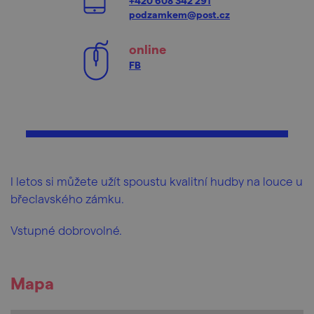
+420 608 342 291
podzamkem@post.cz
online
FB
I letos si můžete užít spoustu kvalitní hudby na louce u
břeclavského zámku.
Vstupné dobrovolné.
Mapa