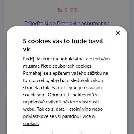
15. 8. '26
Přijeďte si do Břeclavi pochutnat na
dobrotách z rajských jablíček!
×
S cookies vás to bude bavit
prohlédnout
víc
Raději lákáme na bobule vína, ale teď vám
musíme říct o souborech cookies.
Pomáhají se zlepšením vašeho zážitku na
tomto webu, abychom sledovali výkon
stránek a tak. Samozřejmě jen s vaším
souhlasem. Odmítnutí cookies může
nepříznivě ovlivnit některé vlastnosti
webu. Tak co si dáte – stolní víno nebo
přívlastkové se vší parádou?
Více o
cookies