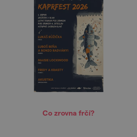
Co zrovna frčí?