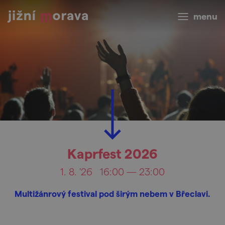
menu
Kaprfest 2026
1. 8. '26
16:00 — 23:00
Multižánrový festival pod širým nebem v Břeclavi.