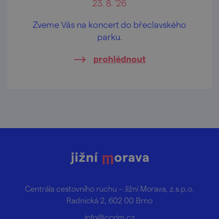
23. 8. '26
Zveme Vás na koncert do břeclavského
parku.
prohlédnout
Centrála cestovního ruchu – Jižní Morava, z.s.p.o.
Radnická 2, 602 00 Brno
info@ccrjm.cz