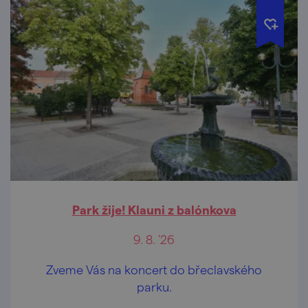
Park žije! Klauni z balónkova
9. 8. '26
Zveme Vás na koncert do břeclavského
parku.