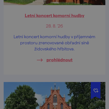
Letní koncert komorní hudby
28. 8. '26
Letní koncert komorní hudby v příjemném
prostoru zrenovované obřadní síně
židovského hřbitova.
prohlédnout