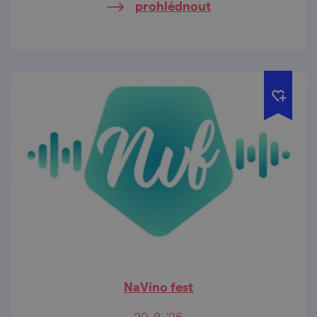
prohlédnout
NaVíno fest
29. 8. '26