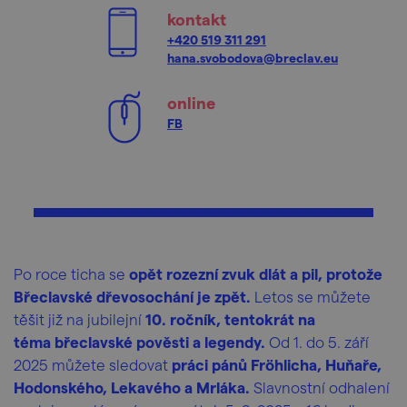
kontakt
+420 519 311 291
hana.svobodova@breclav.eu
online
FB
Po roce ticha se
opět rozezní zvuk dlát a pil, protože
Břeclavské dřevosochání je zpět.
Letos se můžete
těšit již na jubilejní
10. ročník, tentokrát na
téma břeclavské pověsti a legendy.
Od 1. do 5. září
2025 můžete sledovat
práci pánů Fröhlicha, Huňaře,
Hodonského, Lekavého a Mrláka.
Slavnostní odhalení