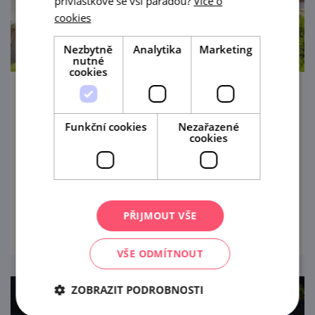
přívlastkové se vší parádou?
Více o
cookies
Nezbytně
Analytika
Marketing
nutné
cookies
Veteráni pod zámkem v Břeclavi
Funkční cookies
Nezařazené
6. 9. '26
cookies
Přehlídka historických vozidel spojená s
kulturním programem.
prohlédnout
PŘIJMOUT VŠE
VŠE ODMÍTNOUT
ZOBRAZIT PODROBNOSTI