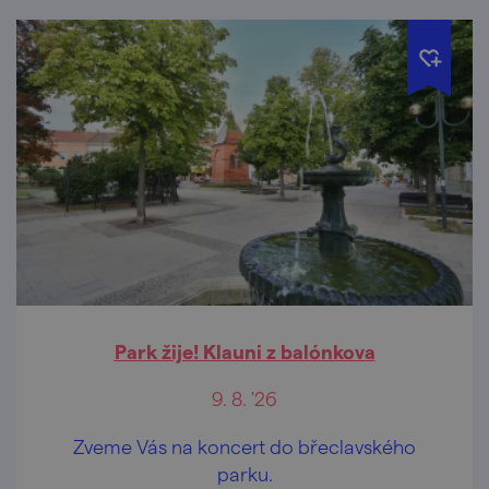
Park žije! Klauni z balónkova
9. 8. '26
Zveme Vás na koncert do břeclavského
parku.