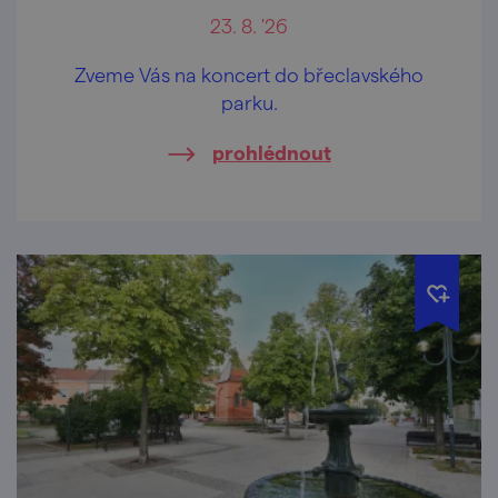
23. 8. '26
Zveme Vás na koncert do břeclavského
parku.
prohlédnout