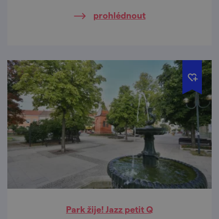
prohlédnout
Park žije! Jazz petit Q