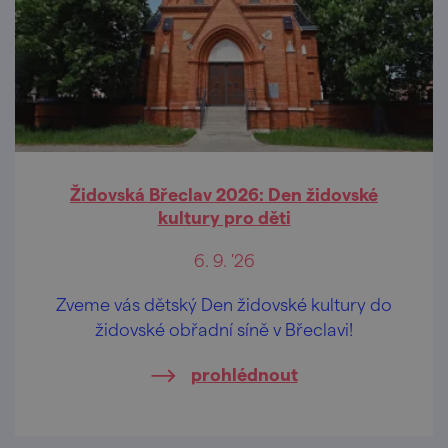
Židovská Břeclav 2026: Den židovské
kultury pro děti
6. 9. '26
Zveme vás dětský Den židovské kultury do
židovské obřadní síně v Břeclavi!
prohlédnout