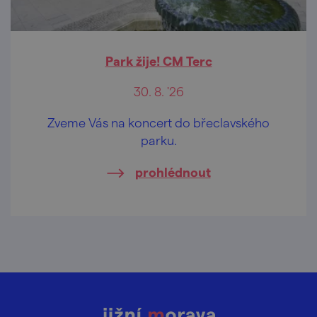
Park žije! CM Terc
30. 8. '26
Zveme Vás na koncert do břeclavského
parku.
prohlédnout