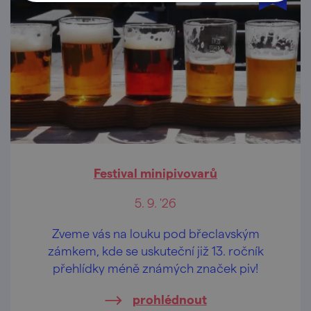
Festival minipivovarů
5. 9. '26
Zveme vás na louku pod břeclavským
zámkem, kde se uskuteční již 13. ročník
přehlídky méně známých značek piv!
prohlédnout