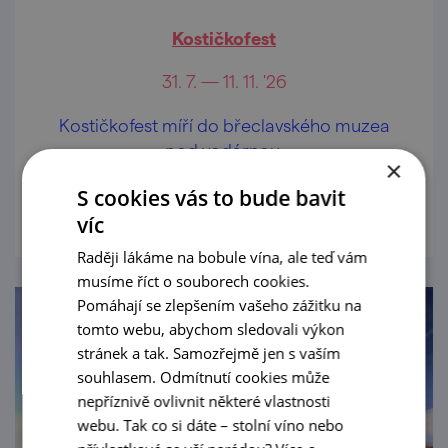
Kostičkofest
31. 7. — 11. 11. '26
Kostičkofest míří do břeclavského muzea
pod vodárnou.
×
prohlédnout
S cookies vás to bude bavit
víc
Raději lákáme na bobule vína, ale teď vám
musíme říct o souborech cookies.
Pomáhají se zlepšením vašeho zážitku na
tomto webu, abychom sledovali výkon
stránek a tak. Samozřejmě jen s vaším
souhlasem. Odmítnutí cookies může
nepříznivě ovlivnit některé vlastnosti
webu. Tak co si dáte – stolní víno nebo