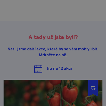
A tady už jste byli?
Našli jsme další akce, které by se vám mohly líbit.
Mrkněte na ně.
tip na
12
akcí