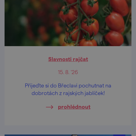
Slavnosti rajčat
15. 8. '26
Přijeďte si do Břeclavi pochutnat na
dobrotách z rajských jablíček!
prohlédnout