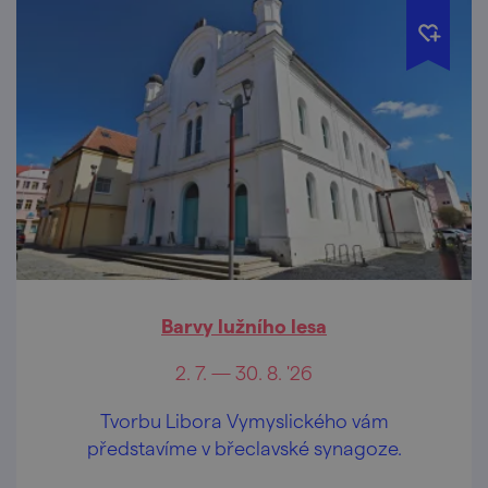
Barvy lužního lesa
2. 7. — 30. 8. '26
Tvorbu Libora Vymyslického vám
představíme v břeclavské synagoze.