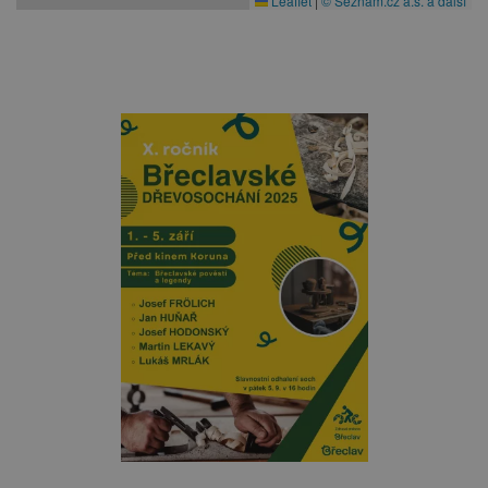
Leaflet
|
© Seznam.cz a.s. a další