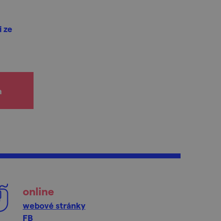
i ze
h
online
webové stránky
FB