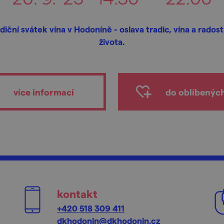
diční svátek vína v Hodoníně - oslava tradic, vína a radost
života.
více informací
do oblíbenýc
kontakt
+420 518 309 411
dkhodonin@dkhodonin.cz