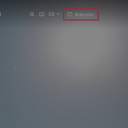
i
CZ
Srdcovky