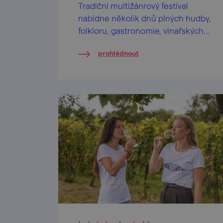
Tradiční multižánrový festival
nabídne několik dnů plných hudby,
folkloru, gastronomie, vinařských
specialit i programu pro celou
prohlédnout
rodinu.