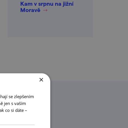
Kam v srpnu na jižní
Moravě
×
hají se zlepšením
ě jen s vaším
k co si dáte –