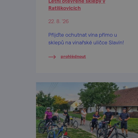
Letní otevřené sklepy v
Ratiškovicích
22. 8. '26
Přijďte ochutnat vína přímo u
sklepů na vinařské uličce Slavín!
prohlédnout