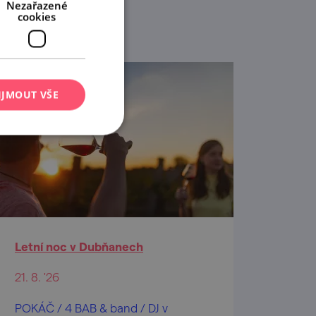
Nezařazené
cookies
IJMOUT VŠE
Letní noc v Dubňanech
21. 8. '26
POKÁČ / 4 BAB & band / DJ v