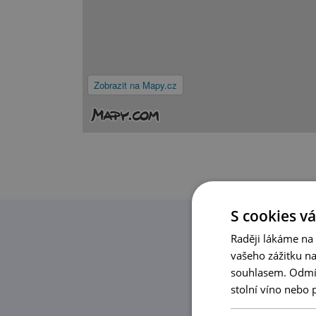
Zobrazit na Mapy.cz
S cookies vá
Raději lákáme na
vašeho zážitku n
souhlasem. Odmítn
stolní víno nebo 