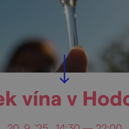
ek vína v Hod
20. 9. '25
14:30 — 22:00