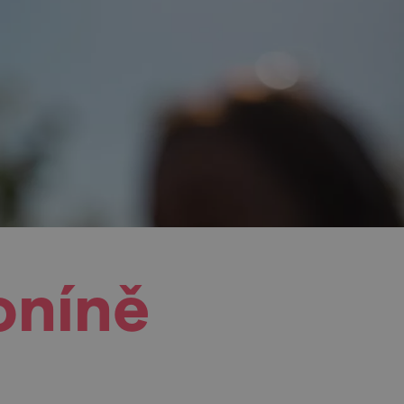
oníně