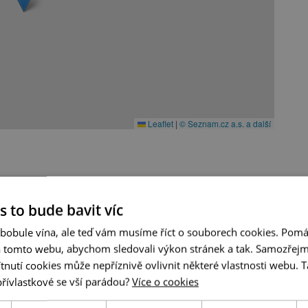
Leaflet
|
© Seznam.cz a.s. a další
s to bude bavit víc
 bobule vína, ale teď vám musíme říct o souborech cookies. Pomá
A tady už jste byli?
a tomto webu, abychom sledovali výkon stránek a tak. Samozřejm
utí cookies může nepříznivě ovlivnit některé vlastnosti webu. Ta
Našli jsme další akce, které by se vám mohly líbit.
přívlastkové se vší parádou?
Více o cookies
Mrkněte na ně.