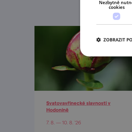
Nezbytně nutn
cookies
ZOBRAZIT P
Svatovavřinecké slavnosti v
Hodoníně
7. 8. — 10. 8. '26