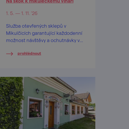
Na skok k mikuleckému vinaři
1. 5. — 1. 11. '26
Služba otevřených sklepů v
Mikulčicích garantující každodenní
možnost návštěvy a ochutnávky vín
v otevřeném sklepě v období
prohlédnout
prázdnin, v květnu, červnu a září o
víkendech.