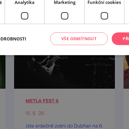
é
Analytika
Marketing
Funkční cookies
tip na
12
akcí
ODROBNOSTI
VŠE ODMÍTNOUT
PŘ
METLA FEST 6
15. 8. '26
Jste srdečně zváni do Dubňan na 6.