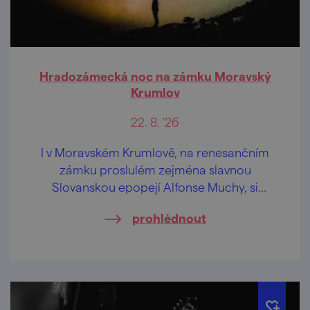
Hradozámecká noc na zámku Moravský
Krumlov
22. 8. '26
I v Moravském Krumlově, na renesančním
zámku proslulém zejména slavnou
Slovanskou epopejí Alfonse Muchy, si
můžete užít jedinečný večer otevírající brány
prohlédnout
památkových objektů po celé republice až
do pozdních hodin.