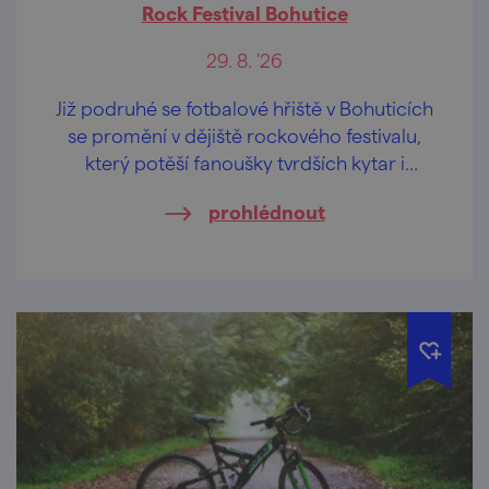
Rock Festival Bohutice
29. 8. '26
Již podruhé se fotbalové hřiště v Bohuticích
se promění v dějiště rockového festivalu,
který potěší fanoušky tvrdších kytar i
legendárních hitů.
prohlédnout