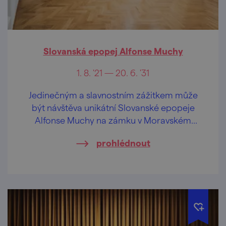
Slovanská epopej Alfonse Muchy
1. 8. '21 — 20. 6. '31
Jedinečným a slavnostním zážitkem může
být návštěva unikátní Slovanské epopeje
Alfonse Muchy na zámku v Moravském
Krumlově.
prohlédnout