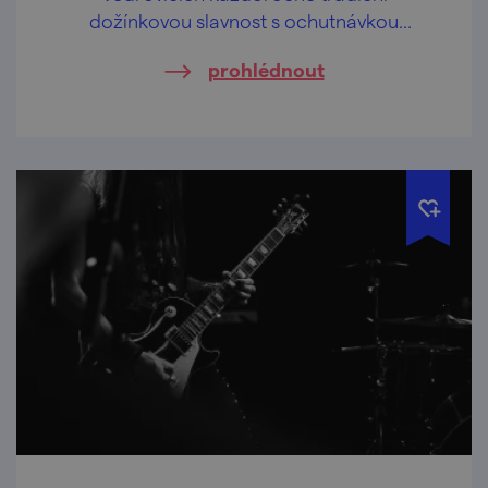
dožínkovou slavnost s ochutnávkou
domácích pálenek a likérů.
prohlédnout