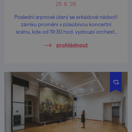
25. 8. '26
Poslední srpnové úterý se arkádové nádvoří
zámku promění v působivou koncertní
scénu, kde od 19:30 hod. vystoupí orchestr
Grande Moravia pod vedením Ladislava
prohlédnout
Pavluše.