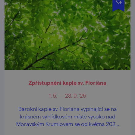
Zpřístupnění kaple sv. Floriána
1. 5. — 28. 9. '26
Barokní kaple sv. Floriána vypínající se na
krásném vyhlídkovém místě vysoko nad
Moravským Krumlovem se od května 2026
opět otevírá veřejnosti.