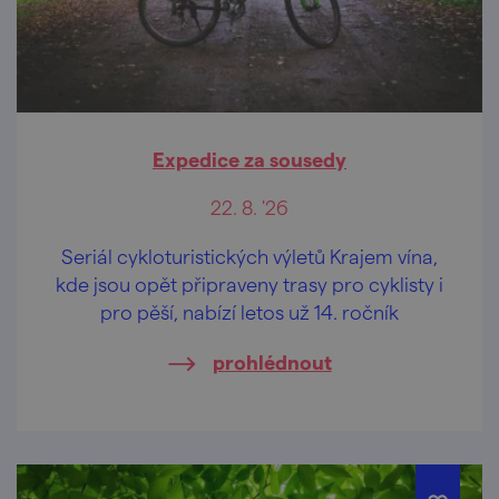
Expedice za sousedy
22. 8. '26
Seriál cykloturistických výletů Krajem vína,
kde jsou opět připraveny trasy pro cyklisty i
pro pěší, nabízí letos už 14. ročník
prohlédnout