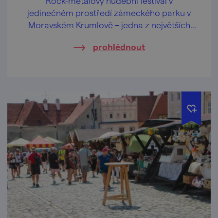
Rock-metalový hudební festival v
jedinečném prostředí zámeckého parku v
Moravském Krumlově – jedna z největších
akcí tohoto žánru (nejen) na jižní Moravě.
prohlédnout