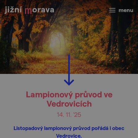
menu
Lampionový průvod ve
Vedrovicích
14. 11. '25
Listopadový lampionový průvod pořádá i obec
Vedrovice.