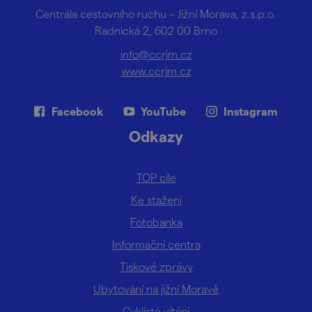
Centrála cestovního ruchu – Jižní Morava, z.s.p.o.
Radnická 2, 602 00 Brno
info@ccrjm.cz
www.ccrjm.cz
Facebook
YouTube
Instagram
Odkazy
TOP cíle
Ke stažení
Fotobanka
Informační centra
Tiskové zprávy
Ubytování na jižní Moravě
Cyklisté vítáni