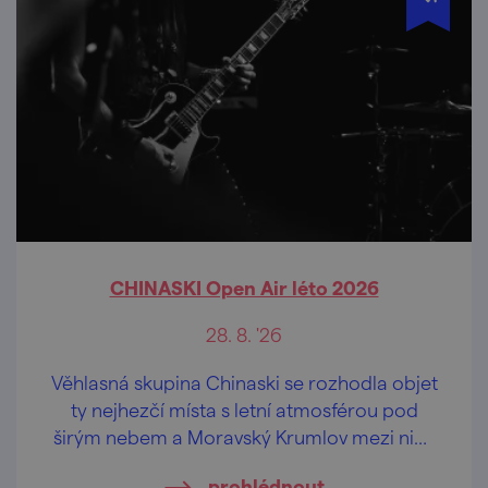
CHINASKI Open Air léto 2026
28. 8. '26
Věhlasná skupina Chinaski se rozhodla objet
ty nejhezčí místa s letní atmosférou pod
širým nebem a Moravský Krumlov mezi nimi
nebude chybět.
prohlédnout