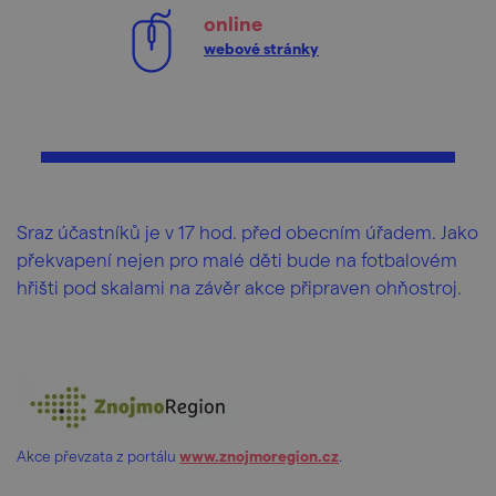
online
webové stránky
Sraz účastníků je v 17 hod. před obecním úřadem. Jako
překvapení nejen pro malé děti bude na fotbalovém
hřišti pod skalami na závěr akce připraven ohňostroj.
Akce převzata z portálu
www.znojmoregion.cz
.