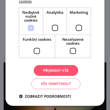
cookies
23. 8. '26
Nezbytně
Analytika
Marketing
nutné
Předposlední srpnovou neděli vystoupí na
cookies
arkádovém nádvoří zámku v Moravském
Krumlově slovenské Spectrum Quartett
společně se zpěvačkou Simonou Hulejovou.
Funkční cookies
Nezařazené
prohlédnout
cookies
PŘIJMOUT VŠE
VŠE ODMÍTNOUT
ZOBRAZIT PODROBNOSTI