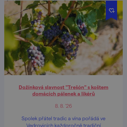
Dožínková slavnost "Trešón" s koštem
domácích pálenek a likérů
8. 8. '26
Spolek přátel tradic a vína pořádá ve
Vedrovicích každoročně tradiční