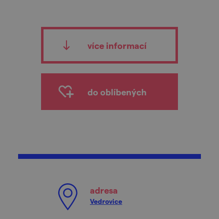
více informací
do oblíbených
adresa
Vedrovice