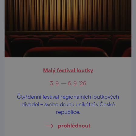
Malý festival loutky
3. 9. — 6. 9. '26
Čtyřdenní festival regionálních loutkových
divadel – svého druhu unikátní v České
republice.
prohlédnout