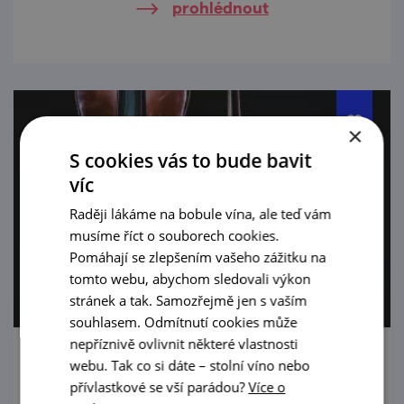
prohlédnout
×
S cookies vás to bude bavit
víc
Raději lákáme na bobule vína, ale teď vám
musíme říct o souborech cookies.
Pomáhají se zlepšením vašeho zážitku na
tomto webu, abychom sledovali výkon
stránek a tak. Samozřejmě jen s vaším
souhlasem. Odmítnutí cookies může
nepříznivě ovlivnit některé vlastnosti
Spectrum Quartett a Simona Hulejová v
webu. Tak co si dáte – stolní víno nebo
Moravském Krumlově
přívlastkové se vší parádou?
Více o