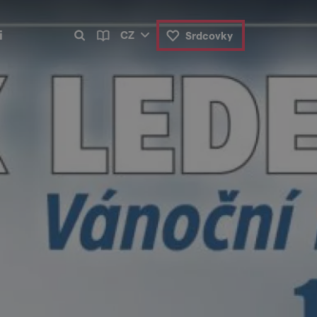
i
CZ
Srdcovky