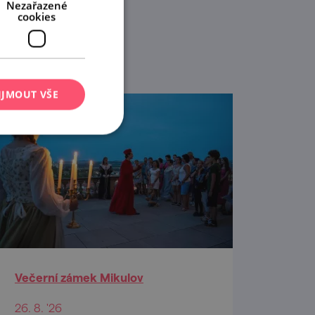
Nezařazené
cookies
IJMOUT VŠE
Večerní zámek Mikulov
26. 8. '26