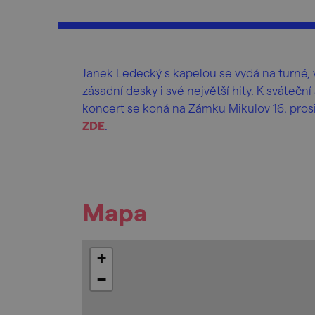
Janek Ledecký s kapelou se vydá na turné, 
zásadní desky i své největší hity. K svátečn
koncert se koná na Zámku Mikulov 16. pros
ZDE
.
Mapa
+
−