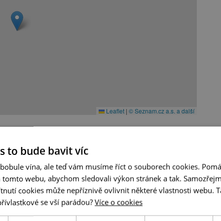
Leaflet
|
© Seznam.cz a.s. a další
s to bude bavit víc
 bobule vína, ale teď vám musíme říct o souborech cookies. Pomá
a tomto webu, abychom sledovali výkon stránek a tak. Samozřejm
utí cookies může nepříznivě ovlivnit některé vlastnosti webu. Ta
A tady už jste byli?
přívlastkové se vší parádou?
Více o cookies