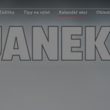
Zážitky
Tipy na výlet
Kalendář akcí
Oblast