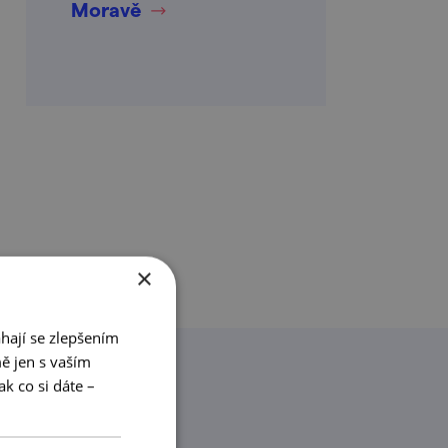
Moravě
×
hají se zlepšením
ě jen s vaším
k co si dáte –