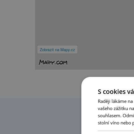
Zobrazit na Mapy.cz
S cookies vá
Raději lákáme na
vašeho zážitku n
souhlasem. Odmítn
stolní víno nebo 