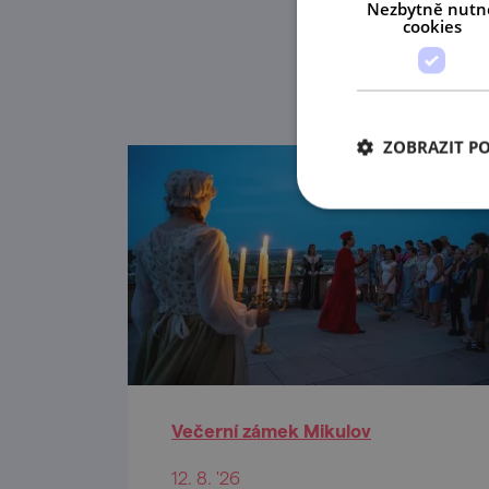
Nezbytně nutn
cookies
ZOBRAZIT P
Večerní zámek Mikulov
12. 8. '26