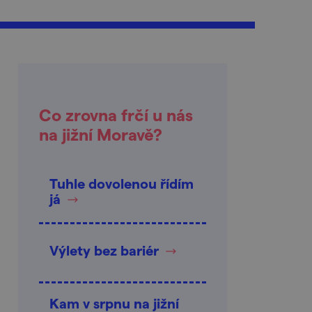
Co zrovna frčí u nás
na jižní Moravě?
Tuhle dovolenou řídím
já
Výlety bez bariér
Kam v srpnu na jižní