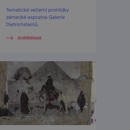
Tematické večerní prohlídky
zámecké expozice Galerie
Dietrichsteinů.
prohlédnout