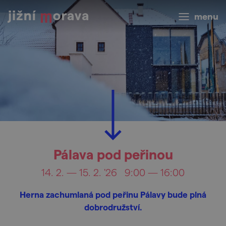
menu
Pálava pod peřinou
14. 2. — 15. 2. '26
9:00 — 16:00
Herna zachumlaná pod peřinu Pálavy bude plná
dobrodružství.