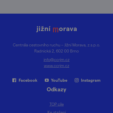
Centrála cestovního ruchu – Jižní Morava, z.s.p.o.
Radnická 2, 602 00 Brno
info@ccrjm.cz
www.ccrjm.cz
Facebook
YouTube
Instagram
Odkazy
TOP cíle
Ke stažení