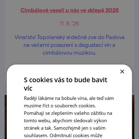
Cimbálové veselí u nás ve sklepě 2026
11. 8. '26
Vinařství Topolanský srdečně zve do Pavlova
na večerní posezení s degustací vín a
cimbálovou muzikou.
prohlédnout
×
S cookies vás to bude bavit
víc
Raději lákáme na bobule vína, ale teď vám
musíme říct o souborech cookies.
Pomáhají se zlepšením vašeho zážitku na
tomto webu, abychom sledovali výkon
stránek a tak. Samozřejmě jen s vaším
souhlasem. Odmítnutí cookies může