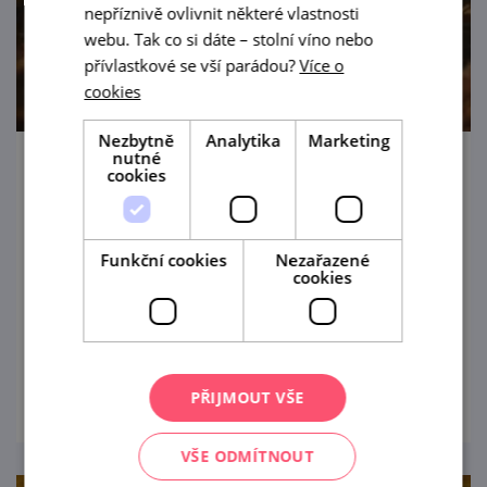
nepříznivě ovlivnit některé vlastnosti
webu. Tak co si dáte – stolní víno nebo
přívlastkové se vší parádou?
Více o
cookies
Nezbytně
Analytika
Marketing
nutné
cookies
Cimbálové veselí u nás ve sklepě 2026
18. 8. '26
Funkční cookies
Nezařazené
Vinařství Topolanský srdečně zve do Pavlova
cookies
na večerní posezení s degustací vín a
cimbálovou muzikou.
prohlédnout
PŘIJMOUT VŠE
VŠE ODMÍTNOUT