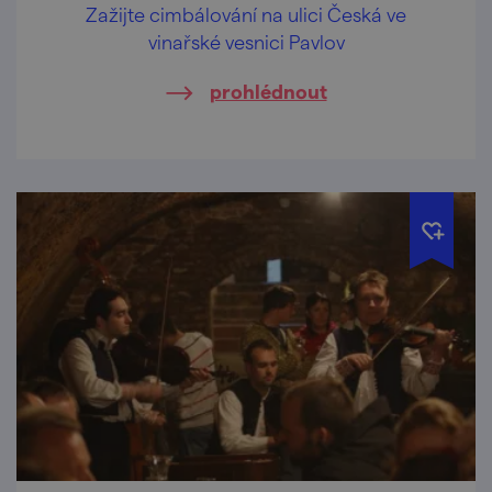
Zažijte cimbálování na ulici Česká ve
vinařské vesnici Pavlov
prohlédnout