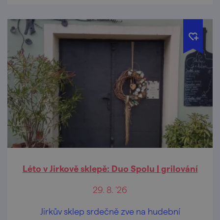
Léto v Jirkově sklepě: Duo Spolu | grilování
29. 8. '26
Jirkův sklep srdečně zve na hudební