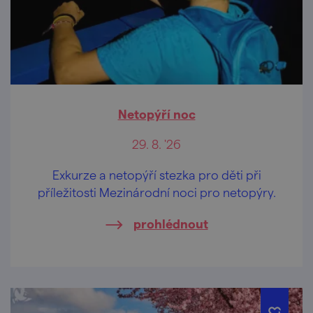
Netopýří noc
29. 8. '26
Exkurze a netopýří stezka pro děti při
příležitosti Mezinárodní noci pro netopýry.
prohlédnout