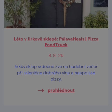
Léto v Jirkově sklepě: PálavaHeals | Pizza
FoodTruck
8. 8. '26
Jirkův sklep srdečně zve na hudební večer
při skleničce dobrého vína a neapolské
pizzy.
prohlédnout