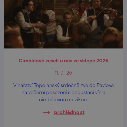
Cimbálové veselí u nás ve sklepě 2026
11. 9. '26
Vinařství Topolanský srdečně zve do Pavlova
na večerní posezení s degustací vín a
cimbálovou muzikou.
prohlédnout