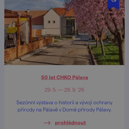
50 let CHKO Pálava
29. 5. — 28. 9. '26
Sezónní výstava o historii a vývoji ochrany
přírody na Pálavě v Domě přírody Pálavy.
prohlédnout