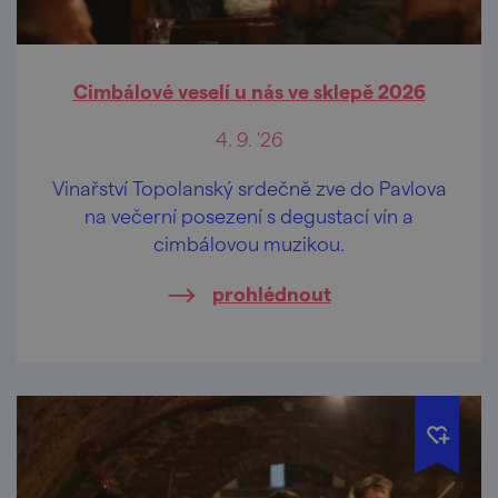
Cimbálové veselí u nás ve sklepě 2026
4. 9. '26
Vinařství Topolanský srdečně zve do Pavlova
na večerní posezení s degustací vín a
cimbálovou muzikou.
prohlédnout