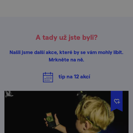
A tady už jste byli?
Našli jsme další akce, které by se vám mohly líbit.
Mrkněte na ně.
tip na
12
akcí