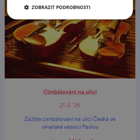
ZOBRAZIT PODROBNOSTI
Cimbálování na ulici
21. 8. '26
Zažijte cimbálování na ulici Česká ve
vinařské vesnici Pavlov