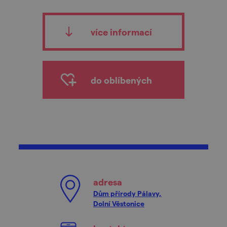
více informací
do oblíbených
adresa
Dům přírody Pálavy,
Dolní Věstonice