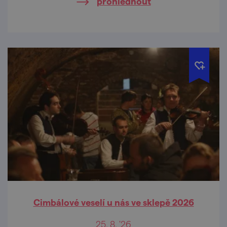
prohlédnout
Cimbálové veselí u nás ve sklepě 2026
25. 8. '26