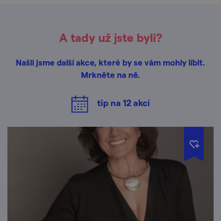
A tady už jste byli?
Našli jsme další akce, které by se vám mohly líbit.
Mrkněte na ně.
tip na
12
akcí