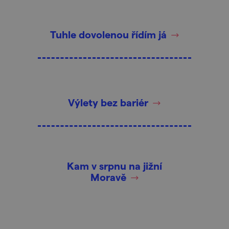
Tuhle dovolenou řídím já
Výlety bez bariér
Kam v srpnu na jižní
Moravě