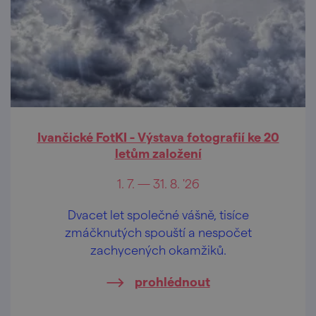
Ivančické FotKI - Výstava fotografií ke 20
letům založení
1. 7. — 31. 8. '26
Dvacet let společné vášně, tisíce
zmáčknutých spouští a nespočet
zachycených okamžiků.
prohlédnout