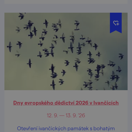
Dny evropského dědictví 2026 v Ivančicích
12. 9. — 13. 9. '26
Otevření ivančických památek s bohatým