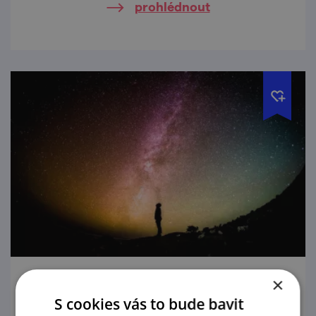
prohlédnout
×
Muchova stezka: Muchův odkaz v designu
S cookies vás to bude bavit