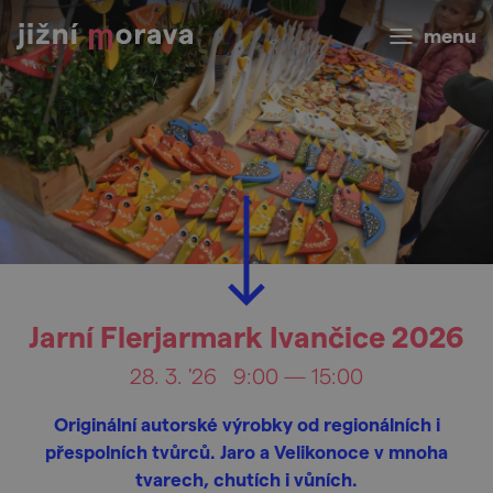
menu
Jarní Flerjarmark Ivančice 2026
28. 3. '26
9:00 — 15:00
Originální autorské výrobky od regionálních i
přespolních tvůrců. Jaro a Velikonoce v mnoha
tvarech, chutích i vůních.