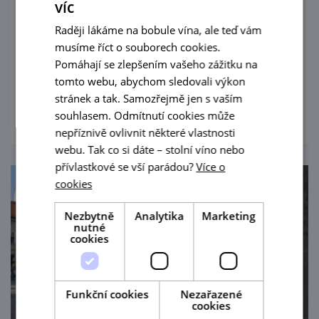
6. 5. — 30. 10. '26
víc
Raději lákáme na bobule vína, ale teď vám
Výstava představuje Alfonse Muchu nikoli
musíme říct o souborech cookies.
pouze jako mistra secese, ale jako vizionáře
Pomáhají se zlepšením vašeho zážitku na
designu a pedagoga.
tomto webu, abychom sledovali výkon
stránek a tak. Samozřejmě jen s vaším
prohlédnout
souhlasem. Odmítnutí cookies může
nepříznivě ovlivnit některé vlastnosti
webu. Tak co si dáte – stolní víno nebo
přívlastkové se vší parádou?
Více o
cookies
Nezbytně
Analytika
Marketing
nutné
cookies
Funkční cookies
Nezařazené
cookies