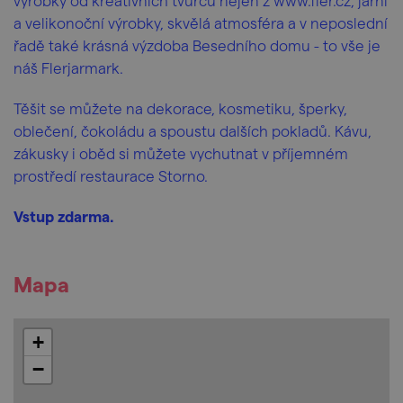
výrobky od kreativních tvůrců nejen z www.fler.cz, jarní
a velikonoční výrobky, skvělá atmosféra a v neposlední
řadě také krásná výzdoba Besedního domu - to vše je
náš Flerjarmark.
Těšit se můžete na dekorace, kosmetiku, šperky,
oblečení, čokoládu a spoustu dalších pokladů. Kávu,
zákusky i oběd si můžete vychutnat v příjemném
prostředí restaurace Storno.
Vstup zdarma.
Mapa
+
−