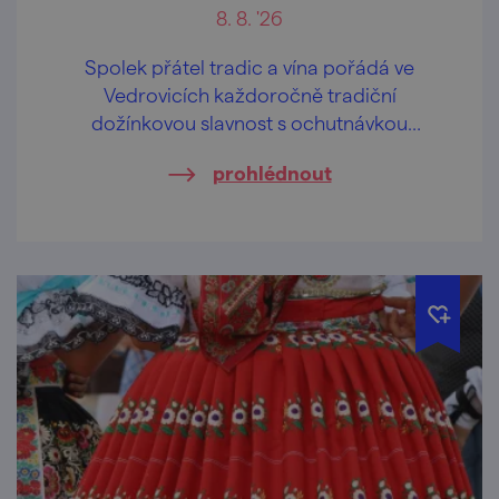
8. 8. '26
Spolek přátel tradic a vína pořádá ve
Vedrovicích každoročně tradiční
dožínkovou slavnost s ochutnávkou
domácích pálenek a likérů.
prohlédnout