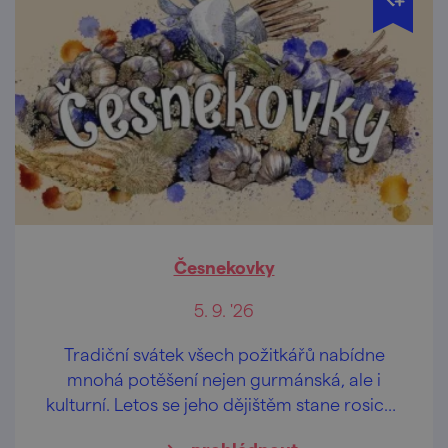
Česnekovky
5. 9. '26
Tradiční svátek všech požitkářů nabídne
mnohá potěšení nejen gurmánská, ale i
kulturní. Letos se jeho dějištěm stane rosický
zámek v sobotu 5. září.