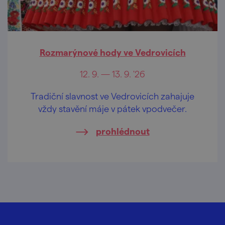
Rozmarýnové hody ve Vedrovicích
12. 9. — 13. 9. '26
Tradiční slavnost ve Vedrovicích zahajuje
vždy stavění máje v pátek vpodvečer.
prohlédnout