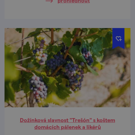
prohlédnout
Dožínková slavnost "Trešón" s koštem
domácích pálenek a likérů