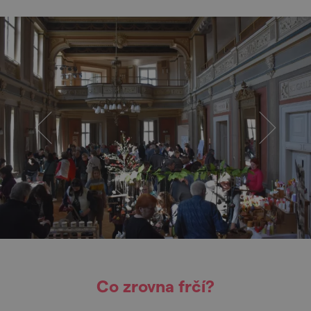
Co zrovna frčí?