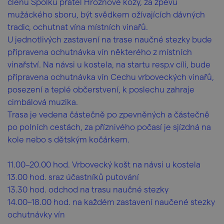
členů Spolku přátel Hroznové kozy, za zpěvu
mužáckého sboru, být svědkem ožívajících dávných
tradic, ochutnat vína místních vinařů.
U jednotlivých zastavení na trase naučné stezky bude
připravena ochutnávka vín některého z místních
vinařství. Na návsi u kostela, na startu resp.v cíli, bude
připravena ochutnávka vín Cechu vrboveckých vinařů,
posezení a teplé občerstvení, k poslechu zahraje
cimbálová muzika.
Trasa je vedena částečně po zpevněných a částečně
po polních cestách, za příznivého počasí je sjízdná na
kole nebo s dětským kočárkem.
11.00–20.00 hod. Vrbovecký košt na návsi u kostela
13.00 hod. sraz účastníků putování
13.30 hod. odchod na trasu naučné stezky
14.00–18.00 hod. na každém zastavení naučené stezky
ochutnávky vín