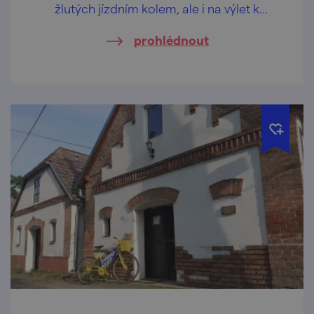
žlutých jízdním kolem, ale i na výlet k
vyhlídkovému altánu uprostřed vinic, kde se
prohlédnout
o příjemné občerstvení postará speciální
vinařské bistro.