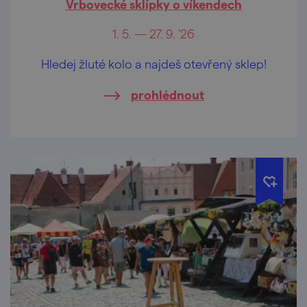
Vrbovecké sklípky o víkendech
1. 5. — 27. 9. '26
Hledej žluté kolo a najdeš otevřený sklep!
prohlédnout