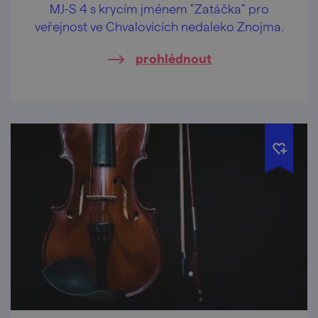
MJ-S 4 s krycím jménem "Zatáčka" pro
veřejnost ve Chvalovicích nedaleko Znojma.
prohlédnout