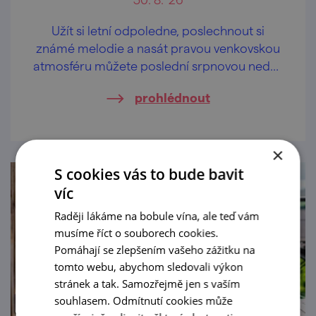
Užít si letní odpoledne, poslechnout si
známé melodie a nasát pravou venkovskou
atmosféru můžete poslední srpnovou neděli
ve Vrbovci.
prohlédnout
×
S cookies vás to bude bavit
víc
Raději lákáme na bobule vína, ale teď vám
musíme říct o souborech cookies.
Pomáhají se zlepšením vašeho zážitku na
tomto webu, abychom sledovali výkon
stránek a tak. Samozřejmě jen s vaším
souhlasem. Odmítnutí cookies může