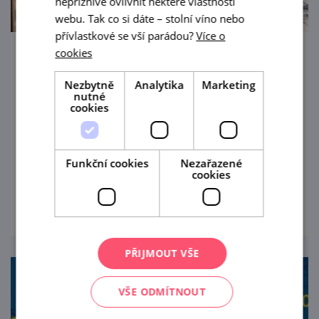
nepříznivě ovlivnit některé vlastnosti
webu. Tak co si dáte – stolní víno nebo
přívlastkové se vší parádou?
Více o
cookies
Nenecháme Vás na suchu!
Nezbytně
Analytika
Marketing
1. 5. — 26. 9. '26
nutné
cookies
Cech vinařů Vrbovec i letos spouští na celou
sezónu akci "Nenecháme vás na suchu!
ANEB Hledej žluté kolo, najdeš otevřený
Funkční cookies
Nezařazené
cookies
sklep".
prohlédnout
PŘIJMOUT VŠE
VŠE ODMÍTNOUT