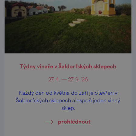
Týdny vinaře v Šaldorfských sklepech
27. 4. — 27. 9. '26
Každý den od května do září je otevřen v
Šaldorfských sklepech alespoň jeden vinný
sklep.
prohlédnout