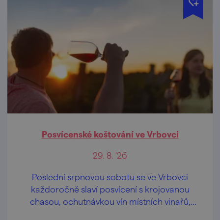
Posvícenské koštování ve Vrbovci
29. 8. '26
Poslední srpnovou sobotu se ve Vrbovci
každoročně slaví posvícení s krojovanou
chasou, ochutnávkou vín místních vinařů,
tancem, hudbou a zpěvem i večerní