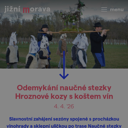
menu
Odemykání naučné stezky
Hroznové kozy s koštem vín
4. 4. '26
Slavnostní zahájení sezóny spojené s procházkou
vinohrady a sklepní uličkou po trase Naučné stezky