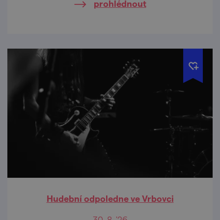
prohlédnout
zábavou, co končívá až nad ránem…
Hudební odpoledne ve Vrbovci
30. 8. '26