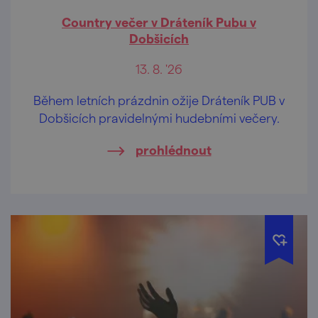
Country večer v Dráteník Pubu v
Dobšicích
13. 8. '26
Během letních prázdnin ožije Dráteník PUB v
Dobšicích pravidelnými hudebními večery.
prohlédnout