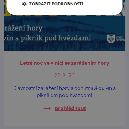
ZOBRAZIT PODROBNOSTI
Letní noc ve vinici se zarážením hory
22. 8. '26
Slavnostní zarážení hory s ochutnávkou vín a
piknikem pod hvězdami
prohlédnout