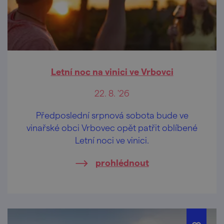
Letní noc na vinici ve Vrbovci
22. 8. '26
Předposlední srpnová sobota bude ve
vinařské obci Vrbovec opět patřit oblíbené
Letní noci ve vinici.
prohlédnout