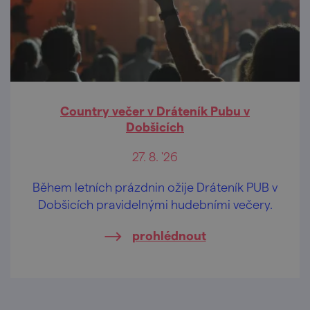
Country večer v Dráteník Pubu v
Dobšicích
27. 8. '26
Během letních prázdnin ožije Dráteník PUB v
Dobšicích pravidelnými hudebními večery.
prohlédnout