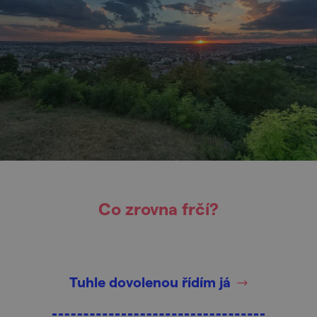
Co zrovna frčí?
Tuhle dovolenou řídím já