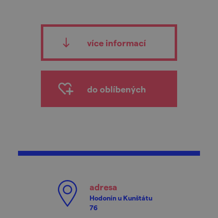
více informací
do oblíbených
adresa
Hodonín u Kunštátu
76