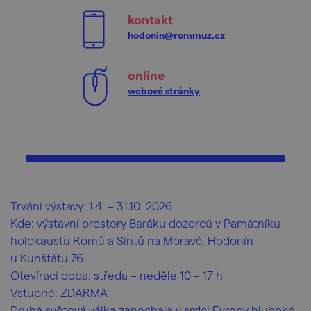
kontakt
hodonin@rommuz.cz
online
webové stránky
Trvání výstavy: 1.4. – 31.10. 2026
Kde: výstavní prostory Baráku dozorců v Památníku
holokaustu Romů a Sintů na Moravě, Hodonín
u Kunštátu 76
Otevírací doba: středa – neděle 10 – 17 h
Vstupné: ZDARMA
Druhá světová válka zanechala v srdci Evropy hluboké