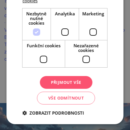
1944. Toho tragického dne byli zastřeleni téměř
cookies
všichni muži a v kostele bylo upáleno 247 žen a 205
Nezbytně
Analytika
Marketing
dětí. Celkem bylo zavražděno 642 civilistů.
nutné
· TRAGÉDIE V TELAVÅGU
cookies
Výstava představuje osud norské obce ležící nedaleko
Bergenu, kterou postihl obdobný osud jako Lidice.
Televåg byl v dubnu 1942 srovnán se zemí jako odveta
Funkční cookies
Nezařazené
cookies
za smrt dvou příslušníků gestapa. Jeho obyvatelé byli
odvlečeni do koncentračních táborů.
PŘIJMOUT VŠE
VŠE ODMÍTNOUT
ZOBRAZIT PODROBNOSTI