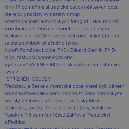
rány. Připomeňme si tragické osudy některých obcí,
které byly nacisty vymazány z map.
Prostřednictvím autentických fotografií, dokumentů
a osobních příběhů se ponoříte do osudů nejen
českých, ale i dalších evropských obcí, jejichž jména
se stala symboly válečného teroru.
Autoři: Památník Lidice; PhDr. Eduard Stehlík, Ph.D.,
MBA; zástupci jednotlivých obcí
Výstava VYPÁLENÉ OBCE se skládá z 5 samostatných
výstav:
· SPŘÍZNĚNI OSUDEM
Představuje české a moravské obce, které byly během
druhé světové války nemilosrdně zničeny německými
nacisty. Zachycuje příběhy obcí Český Malín,
Leskovec, Loučka, Prlov, Lidice, Ležáky, Vařákovy
Paseky a Tršice (místní části Zákřov a Přestavlky)
a Ploština.