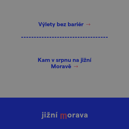
Výlety bez bariér
Kam v srpnu na jižní
Moravě