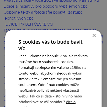
Výstava vznikla v roce 2024 ve spolupráci Památníku
Lidice a Iniciativy pro podporu vypálených obcí.
Odborné texty a fotografie poskytli zástupci
jednotlivých obcí.
· LIDICE. PŘÍBĚH ČESKÉ VSI
Tato výstava je věnována památce obyvatel starých
×
Lidic – 192 mužům, 60 ženám a 88 dětem, kteří se stali
S cookies vás to bude bavit
obětmi nacistického násilí. Ale také těm lidickým, kteří
víc
se po 2. světové válce vrátili domů a žili v nových
Lidicích bez svých nejbližších až do konce svých dnů.
Raději lákáme na bobule vína, ale teď vám
· ZAPOMENUTÉ JAVOŘÍČKO
musíme říct o souborech cookies.
Výstava přibližuje tragédii v moravské obci Javoříčko
Pomáhají se zlepšením vašeho zážitku na
ležící nedaleko pohádkového hradu Bouzova. Ta byla
tomto webu, abychom sledovali výkon
nacisty vypálena dne 5. května 1945 a 38 jejich
stránek a tak. Samozřejmě jen s vaším
mužských obyvatel bylo povražděno.
souhlasem. Odmítnutí cookies může
· TRAGÉDIE V ORADOUR-SUR-GLANE 1944-2004
nepříznivě ovlivnit některé vlastnosti
Výstava představuje vyvraždění francouzské obce
webu. Tak co si dáte – stolní víno nebo
Oradour-Sur-Glane jednotkami SS dne 10. června
přívlastkové se vší parádou?
Více o