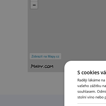
−
Zobrazit na Mapy.cz
S cookies vá
Raději lákáme na
vašeho zážitku n
souhlasem. Odmítn
stolní víno nebo 