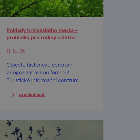
Poklady královského města –
prohlídky pro rodiny s dětmi
11. 8. '26
Objevte historické centrum
Znojma zábavnou formou!
Turistické informační centrum
města Znojma připravilo během
prohlédnout
letních prázdnin pravidelné
komentované prohlídky určené
především rodinám s dětmi.