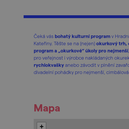
Čeká vás
bohatý kulturní program
v Hradní
Kateřiny. Těšte se na (nejen)
okurkový trh,
program a „okurkové“ úkoly pro nejmenší
pro veřejnost i výrobce nakládaných okure
rychlokvašky
anebo závodit v plnění zavař
divadelní pohádky pro nejmenší, cimbálová
Mapa
+