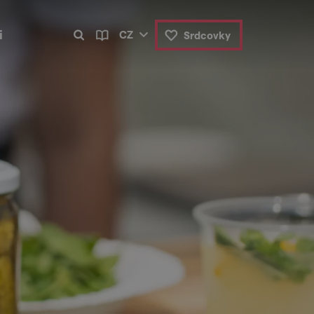
i
CZ
Srdcovky