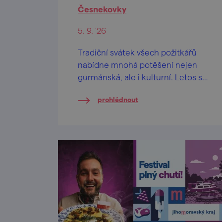
Česnekovky
5. 9. '26
Tradiční svátek všech požitkářů
nabídne mnohá potěšení nejen
gurmánská, ale i kulturní. Letos se
jeho dějištěm stane rosický zámek
prohlédnout
v sobotu 5. září.