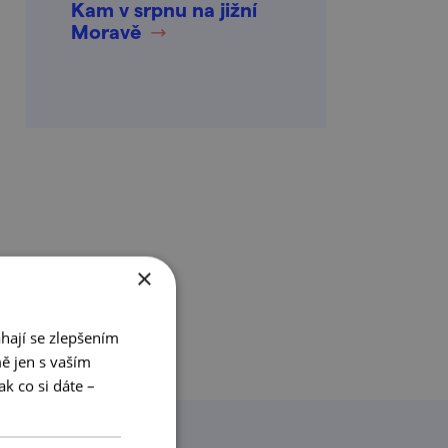
Kam v srpnu na jižní
Moravě
×
hají se zlepšením
ě jen s vaším
k co si dáte –