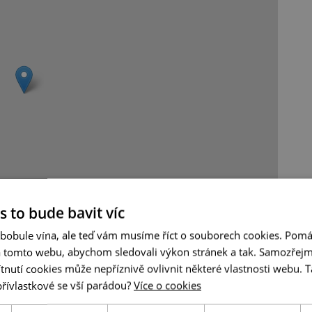
Leaflet
|
© Seznam.cz a.s. a další
s to bude bavit víc
 bobule vína, ale teď vám musíme říct o souborech cookies. Pomá
a tomto webu, abychom sledovali výkon stránek a tak. Samozřejm
utí cookies může nepříznivě ovlivnit některé vlastnosti webu. Ta
přívlastkové se vší parádou?
Více o cookies