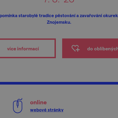
ipomínka starobylé tradice pěstování a zavařování okurek
Znojemsku.
více informací
do oblíbenýc
online
webové stránky