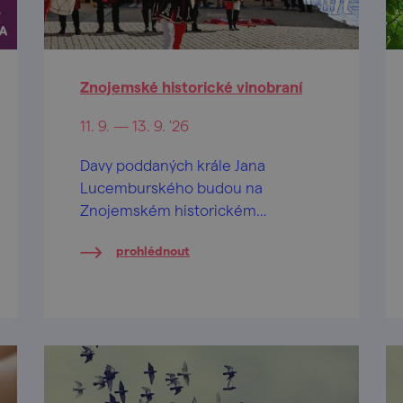
Znojemské historické vinobraní
11. 9. — 13. 9. '26
Davy poddaných krále Jana
Lucemburského budou na
Znojemském historickém
vinobraní 2026 opět vítat
prohlédnout
vznešeného panovníka krále Jana
Lucemburského, oslavovat jiskřivé
víno, lahodný burčák a veselit se při
hudbě v ulicích a mázhauzech.
Přijeďte prožít jedinečnou
historickou slavnost.