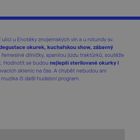
 ulici u Enotéky znojemských vín a u rotundy sv.
 degustace okurek, kuchařskou show, zábavný
, řemeslné dílničky, spanilou jízdu traktůrků, soutěže
k. Hodnotit se budou
nejlepší sterilované okurky i
ovacích sklenic na čas. A chybět nebudou ani
 muzika či další hudební program.