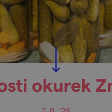
osti okurek 
7. 8. '26