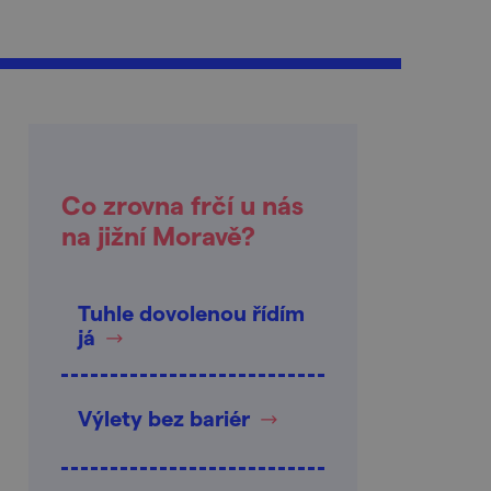
Co zrovna frčí u nás
na jižní Moravě?
Tuhle dovolenou řídím
já
Výlety bez bariér