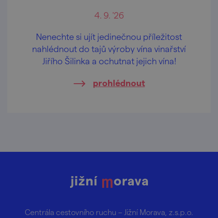
4. 9. '26
Nenechte si ujít jedinečnou příležitost
nahlédnout do tajů výroby vína vinařství
Jiřího Šilinka a ochutnat jejich vína!
prohlédnout
Centrála cestovního ruchu – Jižní Morava, z.s.p.o.