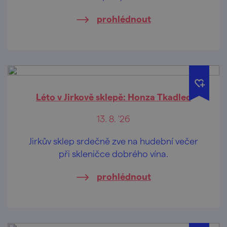
prohlédnout
Léto v Jirkově sklepě: Honza Tkadlec
13. 8. '26
Jirkův sklep srdečně zve na hudební večer
při skleničce dobrého vína.
prohlédnout