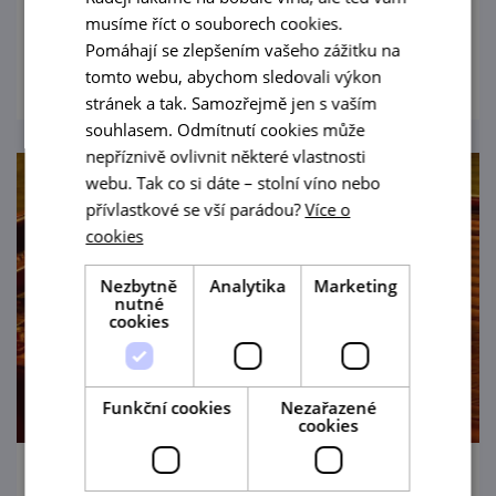
cimbálovou muzikou.
musíme říct o souborech cookies.
Pomáhají se zlepšením vašeho zážitku na
prohlédnout
tomto webu, abychom sledovali výkon
stránek a tak. Samozřejmě jen s vaším
souhlasem. Odmítnutí cookies může
nepříznivě ovlivnit některé vlastnosti
webu. Tak co si dáte – stolní víno nebo
přívlastkové se vší parádou?
Více o
cookies
Nezbytně
Analytika
Marketing
nutné
cookies
Funkční cookies
Nezařazené
cookies
Cimbálování na ulici