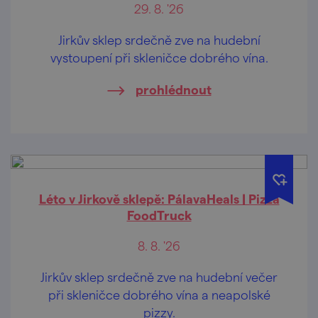
29. 8. '26
Jirkův sklep srdečně zve na hudební
vystoupení při skleničce dobrého vína.
prohlédnout
Léto v Jirkově sklepě: PálavaHeals | Pizza
FoodTruck
8. 8. '26
Jirkův sklep srdečně zve na hudební večer
při skleničce dobrého vína a neapolské
pizzy.