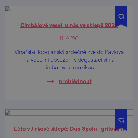
Cimbálové veselí u nás ve sklepě 2026
11. 9. '26
Vinařství Topolanský srdečně zve do Pavlova
na večerní posezení s degustací vín a
cimbálovou muzikou.
prohlédnout
Léto v Jirkově sklepě: Duo Spolu | grilování