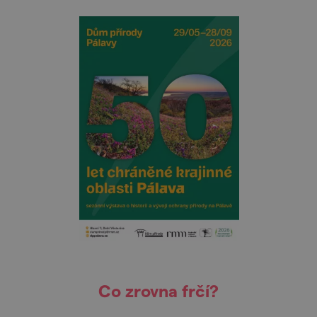
Co zrovna frčí?