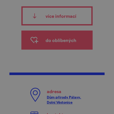
více informací
do oblíbených
adresa
Dům přírody Pálavy,
Dolní Věstonice