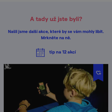
A tady už jste byli?
Našli jsme další akce, které by se vám mohly líbit.
Mrkněte na ně.
tip na
12
akcí