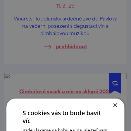
11. 8. '26
Vinařství Topolanský srdečně zve do Pavlova
na večerní posezení s degustací vín a
cimbálovou muzikou.
prohlédnout
Cimbálové veselí u nás ve sklepě 2026
×
18. 8. '26
S cookies vás to bude bavit
Vinařství Topolanský srdečně zve do Pavlova
víc
na večerní posezení s degustací vín a
Raději lákáme na bobule vína, ale teď vám