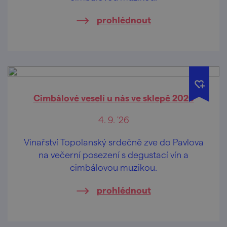
prohlédnout
Cimbálové veselí u nás ve sklepě 2026
4. 9. '26
Vinařství Topolanský srdečně zve do Pavlova
na večerní posezení s degustací vín a
cimbálovou muzikou.
prohlédnout