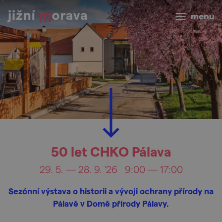
menu
50 let CHKO Pálava
29. 5. — 28. 9. '26
9:00 — 17:00
Sezónní výstava o historii a vývoji ochrany přírody na
Pálavě v Domě přírody Pálavy.