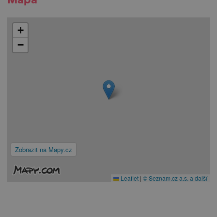
+
−
Zobrazit na Mapy.cz
Leaflet
|
© Seznam.cz a.s. a další