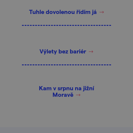
Tuhle dovolenou řídím já
Výlety bez bariér
Kam v srpnu na jižní
Moravě