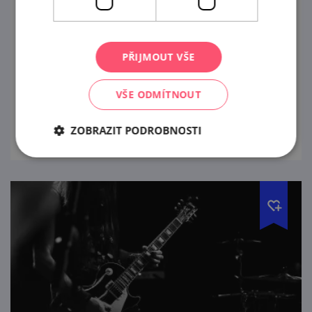
Na kole do Bojanovic
12. 6. — 13. 9. '26
PŘIJMOUT VŠE
Tož, stavte sa všecí na pohárek!
VŠE ODMÍTNOUT
prohlédnout
ZOBRAZIT PODROBNOSTI