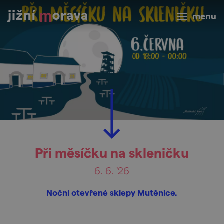
menu
Při měsíčku na skleničku
6. 6. '26
Noční otevřené sklepy Mutěnice.