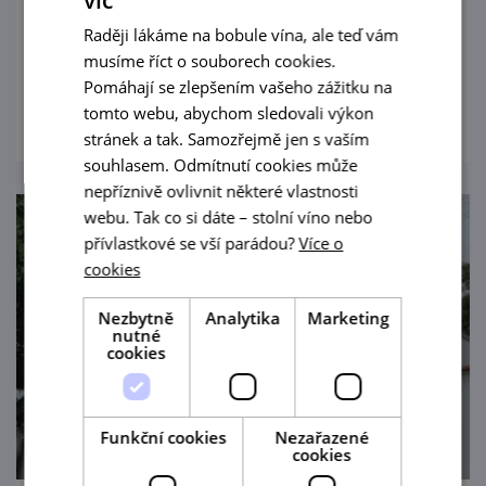
Podzemí bojanovských sklepů se otevře pro
Raději lákáme na bobule vína, ale teď vám
degustaci v 18.00 hod.
musíme říct o souborech cookies.
Pomáhají se zlepšením vašeho zážitku na
prohlédnout
tomto webu, abychom sledovali výkon
stránek a tak. Samozřejmě jen s vaším
souhlasem. Odmítnutí cookies může
nepříznivě ovlivnit některé vlastnosti
webu. Tak co si dáte – stolní víno nebo
přívlastkové se vší parádou?
Více o
cookies
Nezbytně
Analytika
Marketing
nutné
cookies
Funkční cookies
Nezařazené
cookies