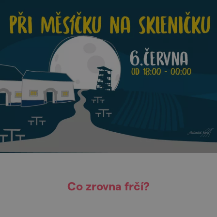
Co zrovna frčí?