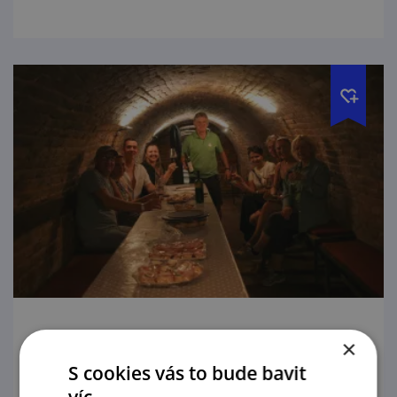
Bojanovské noční sklepy
×
S cookies vás to bude bavit
29. 8. '26
víc