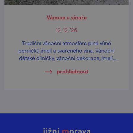
Vánoce u vinaře
12. 12. '26
Tradiční vánoční atmosféra plná vůně
perníčků jmelí a svařeného vína. Vánoční
dětské dílničky, vánoční dekorace, jmelí,
medové výrobky a přijede i kovář!
prohlédnout