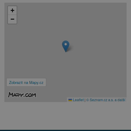
+
−
Zobrazit na Mapy.cz
Leaflet
|
© Seznam.cz a.s. a další