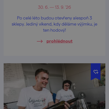
30. 6. — 13. 9. '26
Po celé léto budou otevřeny alespoň 3
sklepy. Jediný víkend, kdy děláme výjimku, je
ten hodový!
prohlédnout