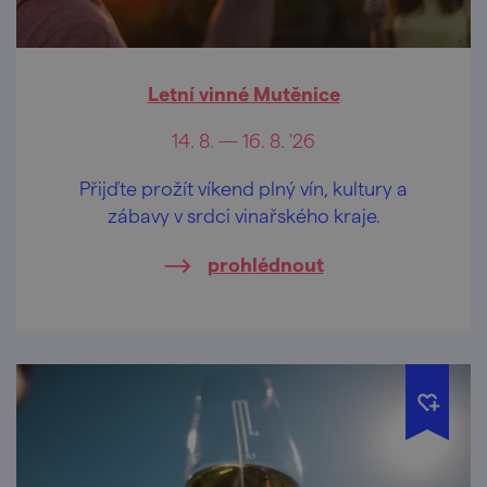
Letní vinné Mutěnice
14. 8. — 16. 8. '26
Přijďte prožít víkend plný vín, kultury a
zábavy v srdci vinařského kraje.
prohlédnout