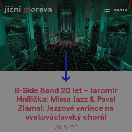
menu
B-Side Band 20 let – Jaromír
Hnilička: Missa Jazz & Pavel
Zlámal: Jazzové variace na
svatováclavský chorál
28. 9. '26