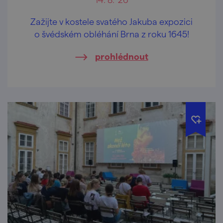
Zažijte v kostele svatého Jakuba expozici
o švédském obléhání Brna z roku 1645!
prohlédnout