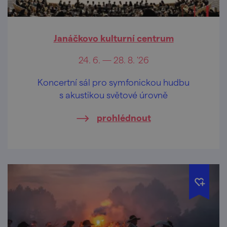
Janáčkovo kulturní centrum
24. 6. — 28. 8. '26
Koncertní sál pro symfonickou hudbu
s akustikou světové úrovně
prohlédnout