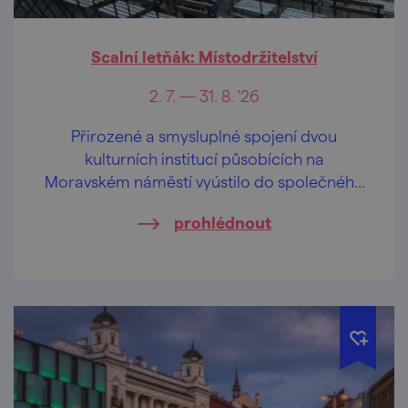
Scalní letňák: Místodržitelství
2. 7. — 31. 8. '26
Přirozené a smysluplné spojení dvou
kulturních institucí působících na
Moravském náměstí vyústilo do společného
projektu Scalního letňáku: Místodržitelství
prohlédnout