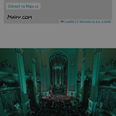
Zobrazit na Mapy.cz
Leaflet
|
© Seznam.cz a.s. a další