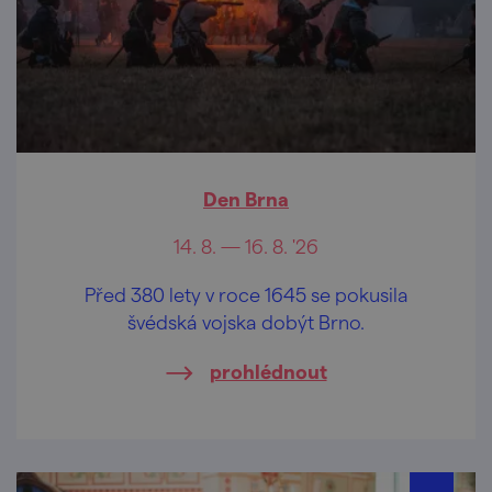
Den Brna
14. 8. — 16. 8. '26
Před 380 lety v roce 1645 se pokusila
švédská vojska dobýt Brno.
prohlédnout