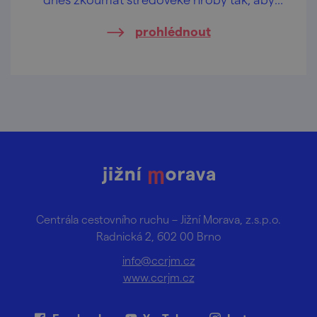
byly respektovány vědecké, památkové
prohlédnout
i pietní požadavky?
Centrála cestovního ruchu – Jižní Morava, z.s.p.o.
Radnická 2, 602 00 Brno
info@ccrjm.cz
www.ccrjm.cz