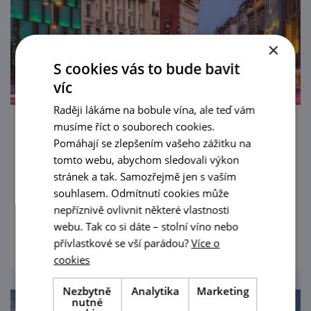
×
S cookies vás to bude bavit
víc
Raději lákáme na bobule vína, ale teď vám
musíme říct o souborech cookies.
Brněnské hody 2026
Pomáhají se zlepšením vašeho zážitku na
tomto webu, abychom sledovali výkon
14. 8. — 16. 8. '26
stránek a tak. Samozřejmě jen s vaším
souhlasem. Odmítnutí cookies může
Čí só hody? Brna!
nepříznivě ovlivnit některé vlastnosti
prohlédnout
webu. Tak co si dáte – stolní víno nebo
přívlastkové se vší parádou?
Více o
cookies
Nezbytně
Analytika
Marketing
nutné