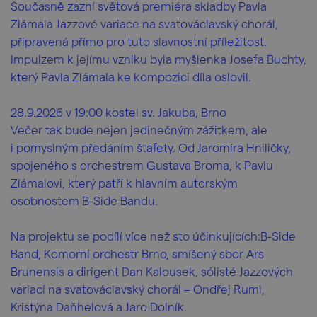
Současně zazní světová premiéra skladby Pavla
Zlámala Jazzové variace na svatováclavský chorál,
připravená přímo pro tuto slavnostní příležitost.
Impulzem k jejímu vzniku byla myšlenka Josefa Buchty,
který Pavla Zlámala ke kompozici díla oslovil.
28.9.2026 v 19:00 kostel sv. Jakuba, Brno
Večer tak bude nejen jedinečným zážitkem, ale
i pomyslným předáním štafety. Od Jaromíra Hniličky,
spojeného s orchestrem Gustava Broma, k Pavlu
Zlámalovi, který patří k hlavním autorským
osobnostem B-Side Bandu.
Na projektu se podílí více než sto účinkujících:B-Side
Band, Komorní orchestr Brno, smíšený sbor Ars
Brunensis a dirigent Dan Kalousek, sólisté Jazzových
variací na svatováclavský chorál – Ondřej Ruml,
Kristýna Daňhelová a Jaro Dolník.