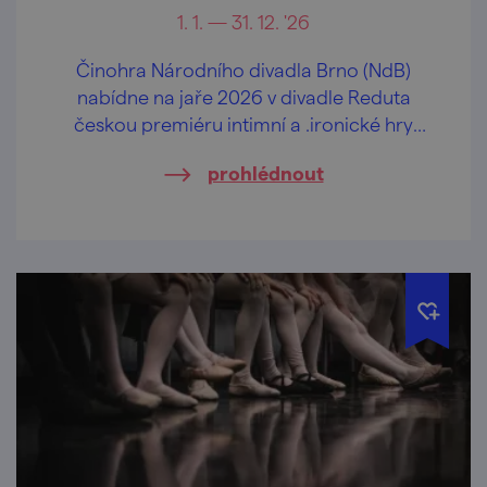
1. 1. — 31. 12. '26
Činohra Národního divadla Brno (NdB)
nabídne na jaře 2026 v divadle Reduta
českou premiéru intimní a .ironické hry
changes německé dramatičky Maji Zade
prohlédnout