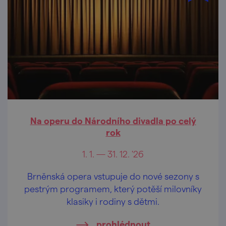
Na operu do Národního divadla po celý
rok
1. 1. — 31. 12. '26
Brněnská opera vstupuje do nové sezony s
pestrým programem, který potěší milovníky
klasiky i rodiny s dětmi.
prohlédnout