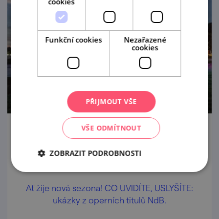
cookies
Funkční cookies
Nezařazené
cookies
PŘIJMOUT VŠE
VŠE ODMÍTNOUT
Open-air koncert k zahájení sezony v NdB
– vstup volný
ZOBRAZIT PODROBNOSTI
2. 9. '26
Ať žije nová sezona! CO UVIDÍTE, USLYŠÍTE:
ukázky z operních titulů NdB.