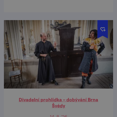
Divadelní prohlídka – dobývání Brna
Švédy
14. 8. '26