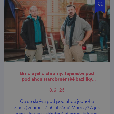
Brno a jeho chrámy: Tajemství pod
podlahou starobrněnské baziliky
(přednáška)
8. 9. '26
Co se skrývá pod podlahou jednoho
z nejvýznamnějších chrámů Moravy? A jak
dnes zkoumat středověké hroby tak, aby