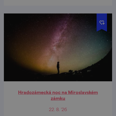
Hradozámecká noc na Miroslavském
zámku
22. 8. '26