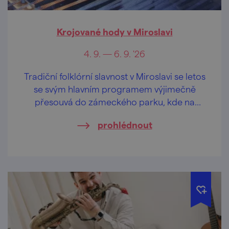
Krojované hody v Miroslavi
4. 9. — 6. 9. '26
Tradiční folklórní slavnost v Miroslavi se letos
se svým hlavním programem výjimečně
přesouvá do zámeckého parku, kde na
návštěvníky čeká víkend plný folkloru, hudby,
prohlédnout
tance, dobrého vína a moravských tradic.