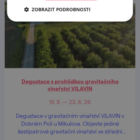
ZOBRAZIT PODROBNOSTI
Degustace s prohlídkou gravitačního
vinařství VILAVIN
19. 8. — 23. 8. '26
Degustace v gravitačním vinařství VILAVIN v
Dobrém Poli u Mikulova. Objevte jediné
šestipatrové gravitační vinařství ve střední
Evropě.