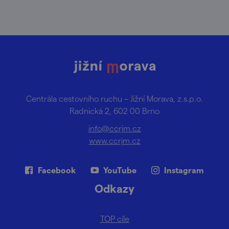
Centrála cestovního ruchu – Jižní Morava, z.s.p.o.
Radnická 2, 602 00 Brno
info@ccrjm.cz
www.ccrjm.cz
Facebook
YouTube
Instagram
Odkazy
TOP cíle