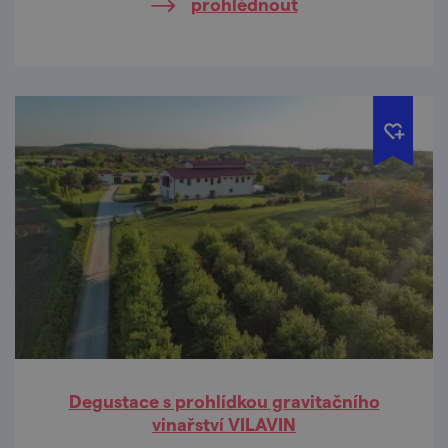
prohlédnout
Degustace s prohlídkou gravitačního
vinařství VILAVIN