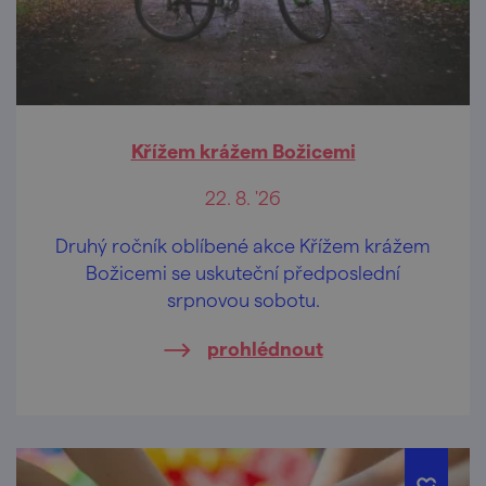
Křížem krážem Božicemi
22. 8. '26
Druhý ročník oblíbené akce Křížem krážem
Božicemi se uskuteční předposlední
srpnovou sobotu.
prohlédnout