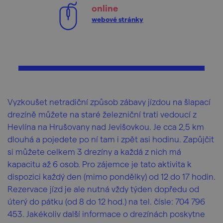
online
webové stránky
Vyzkoušet netradiční způsob zábavy jízdou na šlapací
drezíně můžete na staré železniční trati vedoucí z
Hevlína na Hrušovany nad Jevišovkou. Je cca 2,5 km
dlouhá a pojedete po ní tam i zpět asi hodinu. Zapůjčit
si můžete celkem 3 drezíny a každá z nich má
kapacitu až 6 osob. Pro zájemce je tato aktivita k
dispozici každý den (mimo pondělky) od 12 do 17 hodin.
Rezervace jízd je ale nutná vždy týden dopředu od
úterý do pátku (od 8 do 12 hod.) na tel. čísle: 704 796
453. Jakékoliv další informace o drezínách poskytne