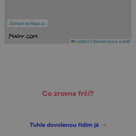
Zobrazit na Mapy.cz
Leaflet
|
© Seznam.cz a.s. a další
Co zrovna frčí?
Tuhle dovolenou řídím já