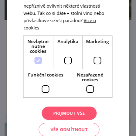
nepříznivě ovlivnit některé vlastnosti
webu. Tak co si dáte – stolní víno nebo
přívlastkové se vší parádou?
Více o
cookies
Degustace s prohlídkou gravitačního
vinařství VILAVIN
Nezbytně
Analytika
Marketing
nutné
cookies
12. 8. — 16. 8. '26
Degustace v gravitačním vinařství VILAVIN v
Dobrém Poli u Mikulova. Objevte jediné
Funkční cookies
Nezařazené
cookies
šestipatrové gravitační vinařství ve střední
Evropě.
prohlédnout
PŘIJMOUT VŠE
VŠE ODMÍTNOUT