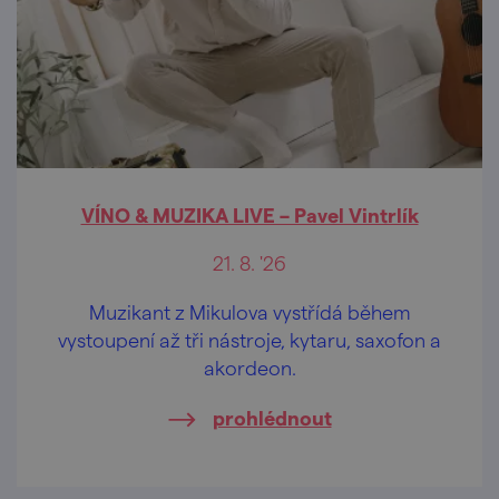
VÍNO & MUZIKA LIVE – Pavel Vintrlík
21. 8. '26
Muzikant z Mikulova vystřídá během
vystoupení až tři nástroje, kytaru, saxofon a
akordeon.
prohlédnout