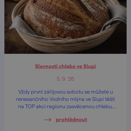
Slavnosti chleba ve Slupi
5. 9. '26
Vždy první zářijovou sobotu se můžete u
renesančního Vodního mlýna ve Slupi těšit
na TOP akci regionu zasvěcenou chlebu,
mlynářství, zemědělství, starým řemeslům a
prohlédnout
technice vůbec.