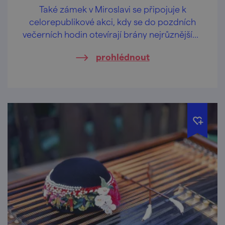
Také zámek v Miroslavi se připojuje k
celorepublikové akci, kdy se do pozdních
večerních hodin otevírají brány nejrůznějších
památkových objektů nabízejících
prohlédnout
netradiční prohlídky či speciální
doprovodný program.