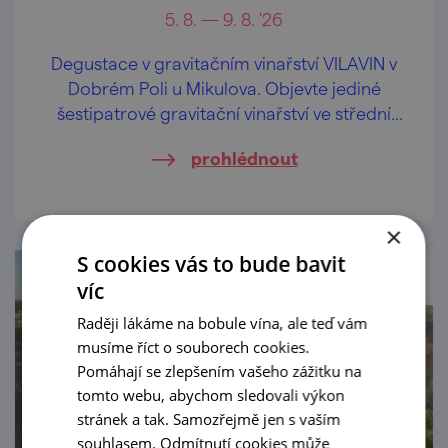
5. 8. — 9. 8. '26
Degustace v gravitačním vinařství VILAVIN v
Dobrém Poli u Mikulova. Objevte jediné
šestipatrové gravitační vinařství ve střední
Evropě.
prohlédnout
×
S cookies vás to bude bavit
víc
Raději lákáme na bobule vína, ale teď vám
musíme říct o souborech cookies.
Pomáhají se zlepšením vašeho zážitku na
tomto webu, abychom sledovali výkon
stránek a tak. Samozřejmě jen s vaším
souhlasem. Odmítnutí cookies může