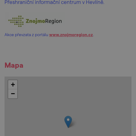
Přeshraniční informační centrum v Hevlíně.
Akce převzata z portálu
www.znojmoregion.cz
.
Mapa
+
−