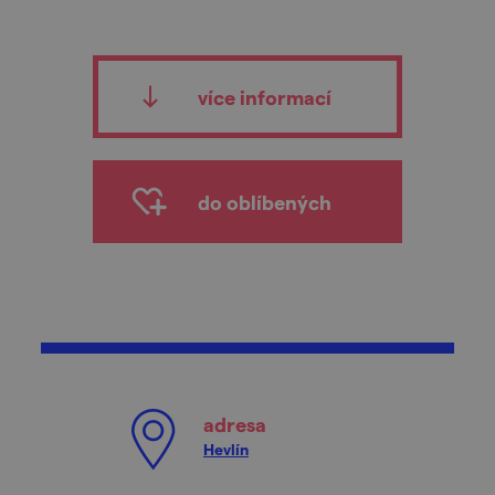
více informací
do oblíbených
adresa
Hevlín