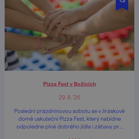
Pizza Fest v Božicích
29. 8. '26
Poslední prázdninovou sobotu se v Jiráskově
domě uskuteční Pizza Fest, který nabídne
odpoledne plné dobrého jídla i zábavy pro
celou rodinu.