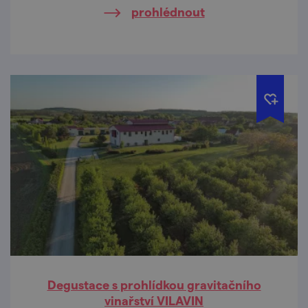
prohlédnout
Degustace s prohlídkou gravitačního
vinařství VILAVIN