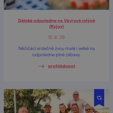
Dětské odpoledne na Vávrově mlýně
(Kyjov)
15. 8. '26
Něčičáci srdečně zvou malé i velké na
odpoledne plné zábavy.
prohlédnout