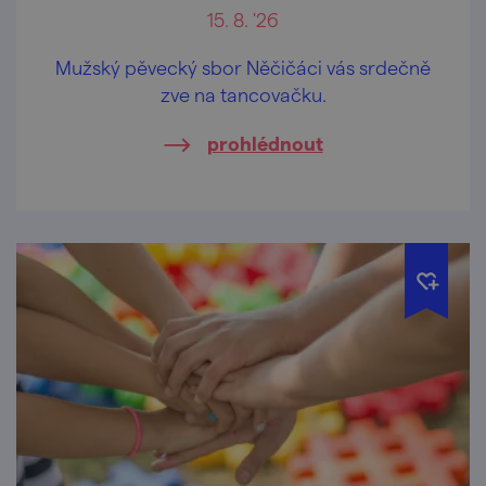
15. 8. '26
Mužský pěvecký sbor Něčičáci vás srdečně
zve na tancovačku.
prohlédnout