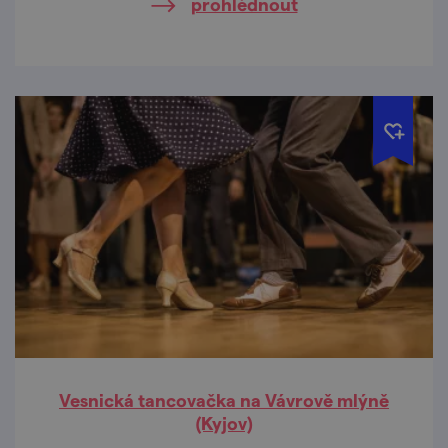
prohlédnout
Vesnická tancovačka na Vávrově mlýně
(Kyjov)