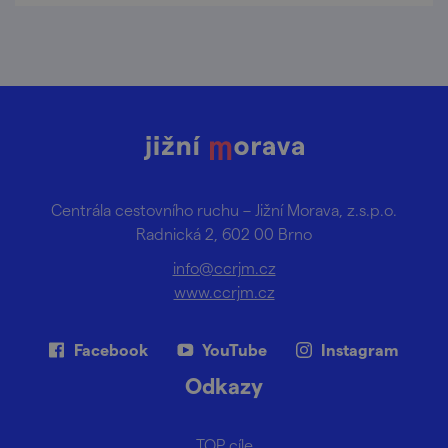
Centrála cestovního ruchu – Jižní Morava, z.s.p.o.
Radnická 2, 602 00 Brno
info@ccrjm.cz
www.ccrjm.cz
Facebook
YouTube
Instagram
Odkazy
TOP cíle