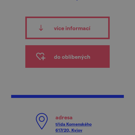
více informací
do oblíbených
adresa
třída Komenského
617/20, Kyjov