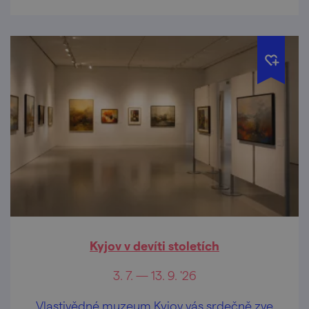
Kyjov v devíti stoletích
3. 7. — 13. 9. '26
Vlastivědné muzeum Kyjov vás srdečně zve