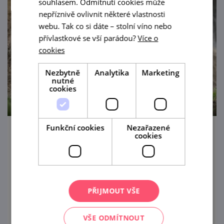
souhlasem. Odmítnutí cookies může
nepříznivě ovlivnit některé vlastnosti
webu. Tak co si dáte – stolní víno nebo
přívlastkové se vší parádou?
Více o
cookies
Nezbytně
Analytika
Marketing
nutné
cookies
Funkční cookies
Nezařazené
cookies
11. Oblastní a 22. Okresní výstava zvířat v
Kyjově
14. 8. — 16. 8. '26
PŘIJMOUT VŠE
Jste srdečně zváni do Kyjova na výstavu
zvířat.
VŠE ODMÍTNOUT