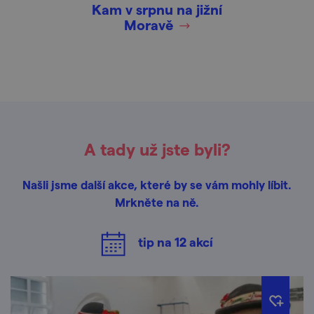
Kam v srpnu na jižní
Moravě
A tady už jste byli?
Našli jsme další akce, které by se vám mohly líbit.
Mrkněte na ně.
tip na
12
akcí