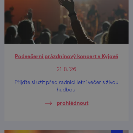
Podvečerní prázdninový koncert v Kyjově
21. 8. '26
Přijďte si užít před radnici letní večer s živou
hudbou!
prohlédnout