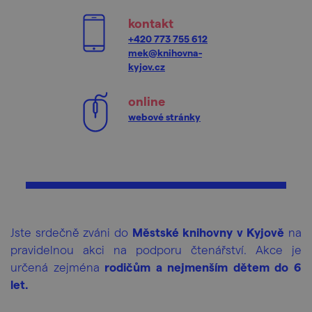
kontakt
+420 773 755 612
mek@knihovna-
kyjov.cz
online
webové stránky
Jste srdečně zváni do
Městské knihovny v Kyjově
na
pravidelnou akci na podporu čtenářství. Akce je
určená zejména
rodičům a nejmenším dětem do 6
let.