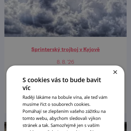
Sprinterský trojboj v Kyjově
8. 8. '26
×
Přijďte podpořit účastníky běžeckých
S cookies vás to bude bavit
závodů na Městský stadion v Kyjově.
víc
prohlédnout
Raději lákáme na bobule vína, ale teď vám
musíme říct o souborech cookies.
Pomáhají se zlepšením vašeho zážitku na
tomto webu, abychom sledovali výkon
stránek a tak. Samozřejmě jen s vaším