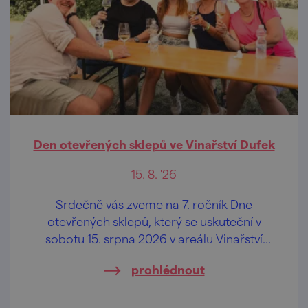
Den otevřených sklepů ve Vinařství Dufek
15. 8. '26
Srdečně vás zveme na 7. ročník Dne
otevřených sklepů, který se uskuteční v
sobotu 15. srpna 2026 v areálu Vinařství
Dufek, a to od 10.00 hod.
prohlédnout