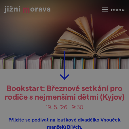
menu
Bookstart: Březnové setkání pro
rodiče s nejmenšími dětmi (Kyjov)
19. 5. '26
9:30
Přijďte se podívat na loutkové divadélko Vnouček
manželů Bílých.