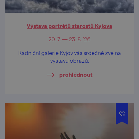
Výstava portrétů starostů Kyjova
20. 7. — 23. 8. '26
Radniční galerie Kyjov vás srdečně zve na
výstavu obrazů.
prohlédnout