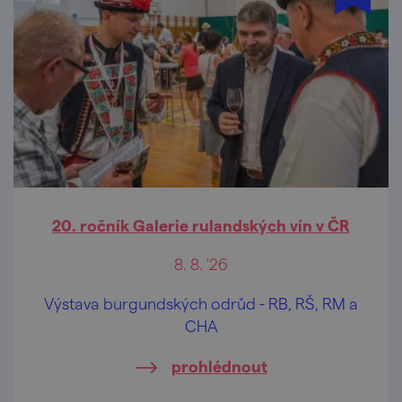
20. ročník Galerie rulandských vín v ČR
8. 8. '26
Výstava burgundských odrůd - RB, RŠ, RM a
CHA
prohlédnout