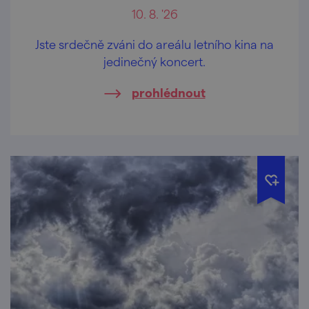
10. 8. '26
Jste srdečně zváni do areálu letního kina na
jedinečný koncert.
prohlédnout