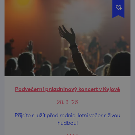
Podvečerní prázdninový koncert v Kyjově
28. 8. '26
Přijďte si užít před radnici letní večer s živou
hudbou!