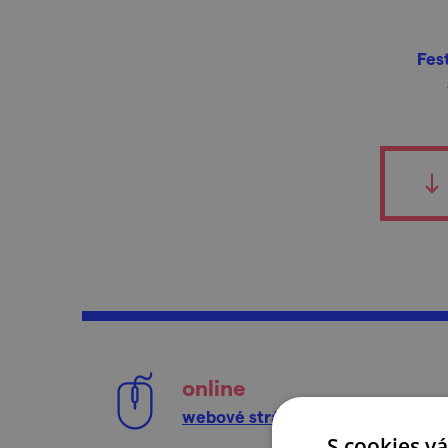
Fes
online
webové stránky
S cookies vá