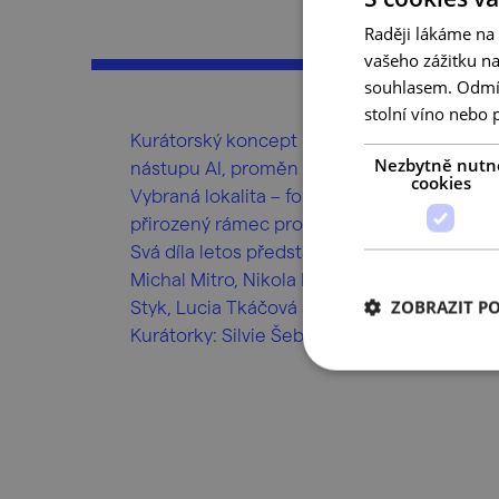
Raději lákáme na
vašeho zážitku n
souhlasem. Odmítn
stolní víno nebo 
Kurátorský koncept letošního ročníku se z
Nezbytně nutn
nástupu AI, proměn demokratických struktu
cookies
Vybraná lokalita – formovaná historickými 
přirozený rámec pro uměleckou reflexi těc
Svá díla letos představí: Karolína Rossí, Vl
Michal Mitro, Nikola Balberčáková, Kvet Ng
Styk, Lucia Tkáčová a Zbyněk Baladrán.
ZOBRAZIT P
Kurátorky: Silvie Šeborová a Mira Keratová.