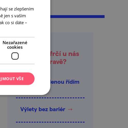
hají se zlepšením
ě jen s vaším
k co si dáte –
Nezařazené
cookies
Co zrovna frčí u nás
na jižní Moravě?
IJMOUT VŠE
Tuhle dovolenou řídím
já
Výlety bez bariér