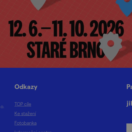
Odkazy
P
TOP cíle
.o.
Ke stažení
Fotobanka