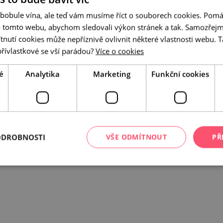
 bobule vína, ale teď vám musíme říct o souborech cookies. Pomá
a tomto webu, abychom sledovali výkon stránek a tak. Samozřejm
utí cookies může nepříznivě ovlivnit některé vlastnosti webu. Ta
přívlastkové se vší parádou?
Více o cookies
aměřuje na perspektivy budoucnosti v kontextu
é
Analytika
Marketing
Funkční cookies
r a prohlubujících se společenských nerovností.
vrstvami i současným urbanistickým vývojem – vytváří
hto témat.
adimír Turner, Katarína Bajkayová, Denis Kozerawski,
uyen, Michal Šumichrast, András Cséfalvay, Dominik
ODROBNOSTI
VŠE ODMÍTNOUT
PŘ