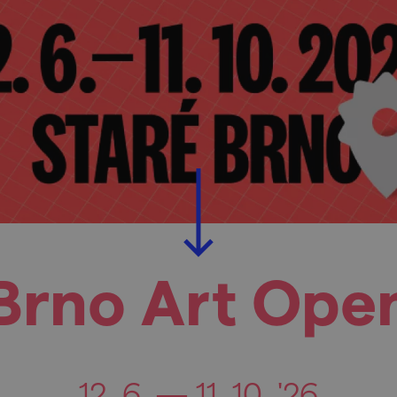
Brno Art Ope
12. 6. — 11. 10. '26