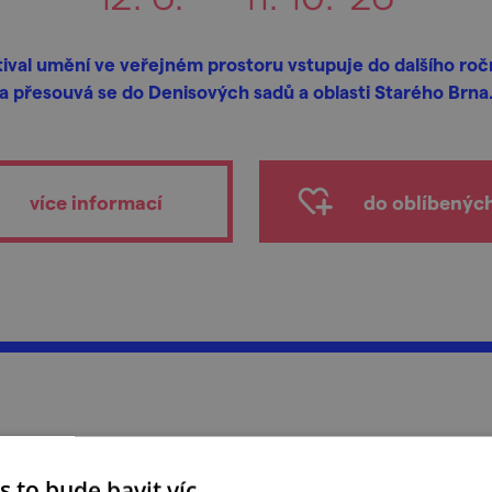
tival umění ve veřejném prostoru vstupuje do dalšího roč
a přesouvá se do Denisových sadů a oblasti Starého Brna
více informací
do oblíbenýc
s to bude bavit víc