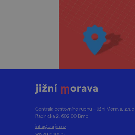
Centrála cestovního ruchu – Jižní Morava, z.s.p
Radnická 2, 602 00 Brno
info@ccrjm.cz
www.ccrjm.cz