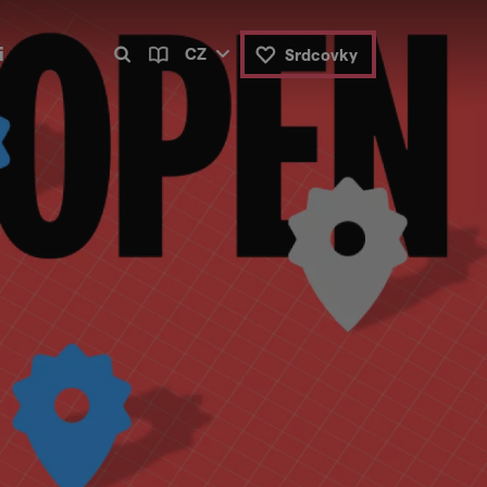
i
CZ
Srdcovky