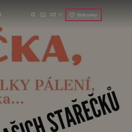
i
CZ
Srdcovky