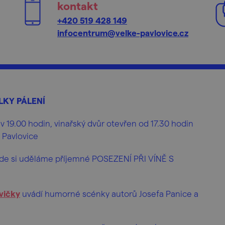
kontakt
+420 519 428 149
infocentrum@velke-pavlovice.cz
ALKY PÁLENÍ
v 19.00 hodin, vinařský dvůr otevřen od 17.30 hodin
é Pavlovice
kde si uděláme příjemné POSEZENÍ PŘI VÍNĚ S
vičky
uvádí humorné scénky autorů Josefa Panice a