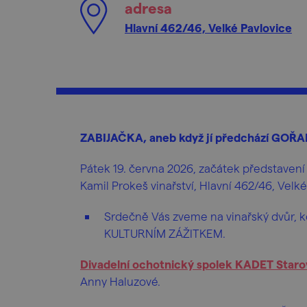
adresa
Hlavní 462/46, Velké Pavlovice
ZABIJAČKA, aneb když jí předchází GOŘ
Pátek 19. června 2026, začátek představení 
Kamil Prokeš vinařství, Hlavní 462/46, Velk
Srdečně Vás zveme na vinařský dvůr, 
KULTURNÍM ZÁŽITKEM.
Divadelní ochotnický spolek KADET Staro
Anny Haluzové.