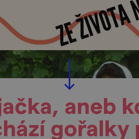
jačka, aneb kd
hází gořalky 