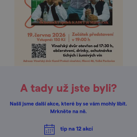
A tady už jste byli?
Našli jsme další akce, které by se vám mohly líbit.
Mrkněte na ně.
tip na
12
akcí