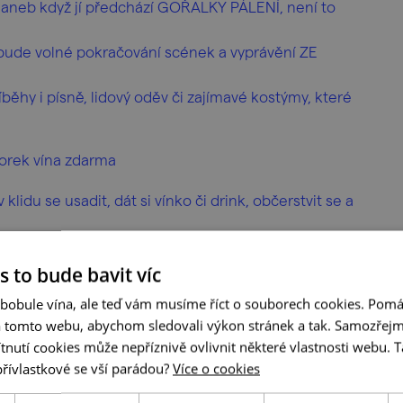
 aneb když jí předchází GOŘALKY PÁLENÍ, není to
bude volné pokračování scének a vyprávění ZE
ěhy i písně, lidový oděv či zajímavé kostýmy, které
zorek vína zdarma
lidu se usadit, dát si vínko či drink, občerstvit se a
 besedou při neřízené degustaci našich vín a
s to bude bavit víc
 bobule vína, ale teď vám musíme říct o souborech cookies. Pomá
, ve kterých hraje hlavní roli naše Perlivka.
a tomto webu, abychom sledovali výkon stránek a tak. Samozřejm
utí cookies může nepříznivě ovlivnit některé vlastnosti webu. Ta
nařského dvora je omezena.
přívlastkové se vší parádou?
Více o cookies
 ZDE