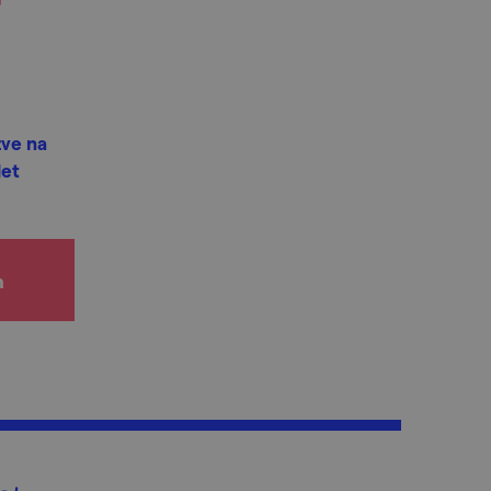
ve na
det
h