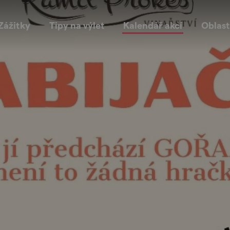
Zážitky
Tipy na výlet
Kalendář akcí
Oblast