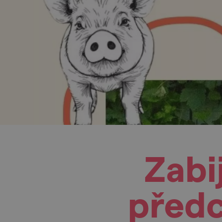
Zabi
předc