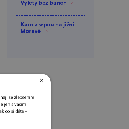
Výlety bez bariér
Kam v srpnu na jižní
Moravě
×
hají se zlepšením
ě jen s vaším
k co si dáte –