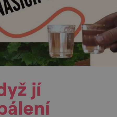
yž jí
pálení