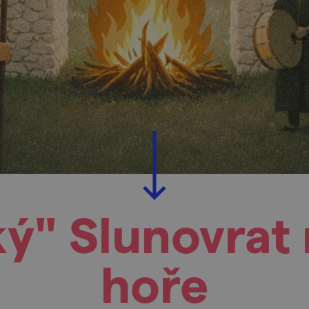
ý" Slunovrat 
hoře