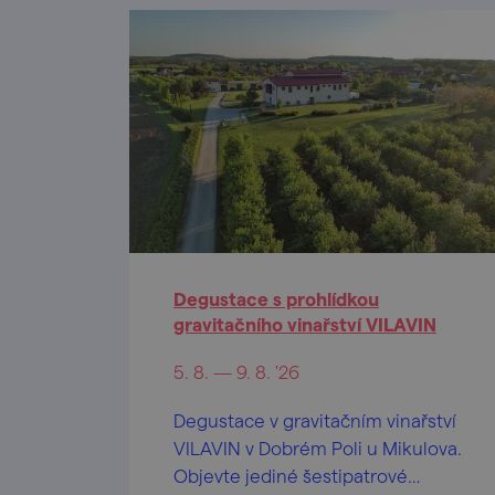
Degustace s prohlídkou
gravitačního vinařství VILAVIN
5. 8. — 9. 8. '26
Degustace v gravitačním vinařství
VILAVIN v Dobrém Poli u Mikulova.
Objevte jediné šestipatrové