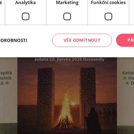
é
Analytika
Marketing
Funkční cookies
Leaflet
|
© Seznam.cz a.s. a další
ODROBNOSTI
VŠE ODMÍTNOUT
PŘ