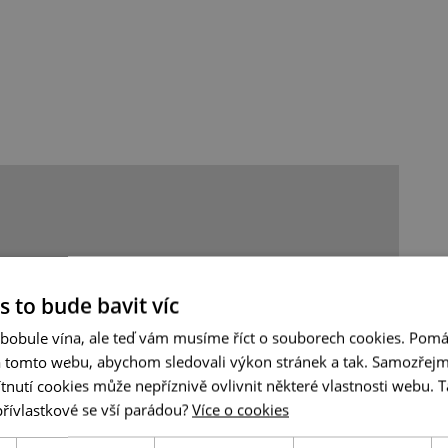
s to bude bavit víc
 bobule vína, ale teď vám musíme říct o souborech cookies. Pomá
a tomto webu, abychom sledovali výkon stránek a tak. Samozřejm
utí cookies může nepříznivě ovlivnit některé vlastnosti webu. Ta
přívlastkové se vší parádou?
Více o cookies