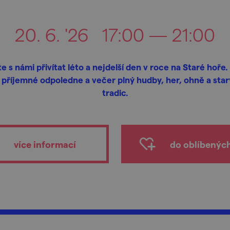
20. 6. '26
17:00 — 21:00
te s námi přivítat léto a nejdelší den v roce na Staré hoře
 příjemné odpoledne a večer plný hudby, her, ohně a sta
tradic.
více informací
do oblíbenýc