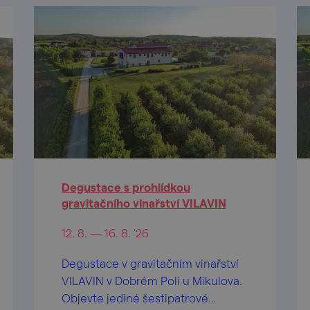
Degustace s prohlídkou
gravitačního vinařství VILAVIN
12. 8. — 16. 8. '26
Degustace v gravitačním vinařství
VILAVIN v Dobrém Poli u Mikulova.
Objevte jediné šestipatrové