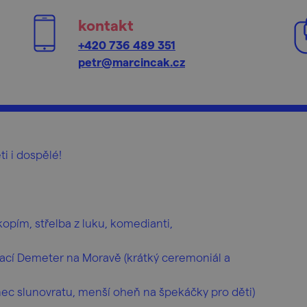
kontakt
+420 736 489 351
petr@marcincak.cz
ti i dospělé!
 kopím, střelba z luku, komedianti,
fikací Demeter na Moravě (krátký ceremoniál a
anec slunovratu, menší oheň na špekáčky pro děti)