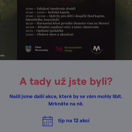
A tady už jste byli?
Našli jsme další akce, které by se vám mohly líbit.
Mrkněte na ně.
tip na
12
akcí