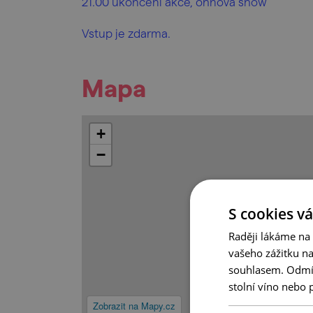
21.00 ukončení akce, ohňová show
Vstup je zdarma.
Mapa
+
−
S cookies vá
Raději lákáme na
vašeho zážitku n
souhlasem. Odmítn
stolní víno nebo 
Zobrazit na Mapy.cz