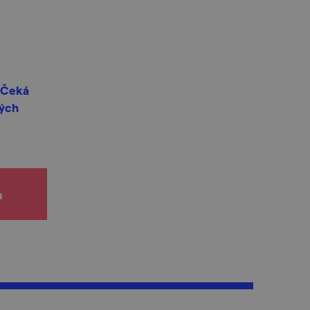
. Čeká
rých
h