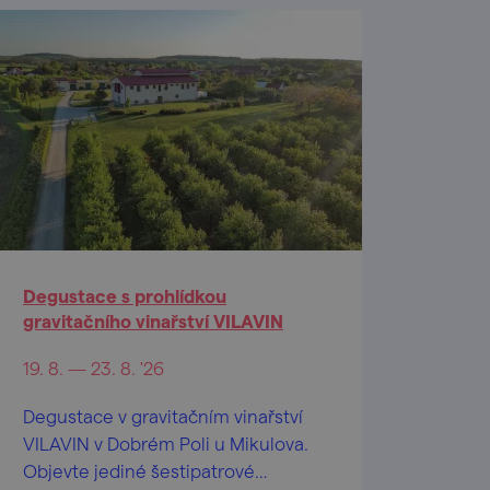
Degustace s prohlídkou
gravitačního vinařství VILAVIN
19. 8. — 23. 8. '26
Degustace v gravitačním vinařství
VILAVIN v Dobrém Poli u Mikulova.
Objevte jediné šestipatrové