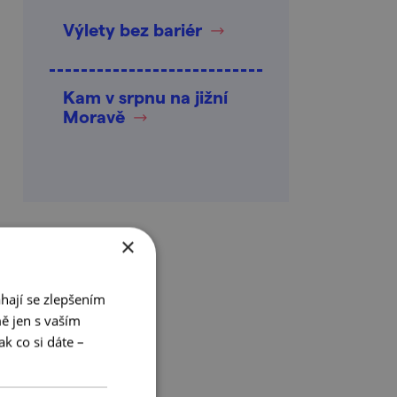
Výlety bez bariér
Kam v srpnu na jižní
Moravě
×
hají se zlepšením
ě jen s vaším
k co si dáte –