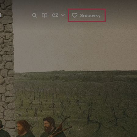
i
CZ
Srdcovky