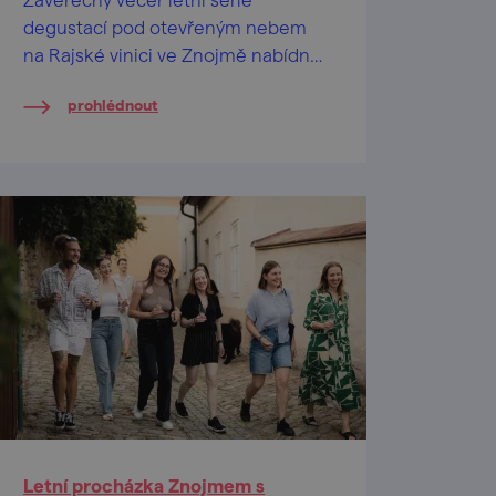
degustací pod otevřeným nebem
na Rajské vinici ve Znojmě nabídne
to nejlepší, co během sezony
prohlédnout
představila znojemská vinařství.
Letní procházka Znojmem s