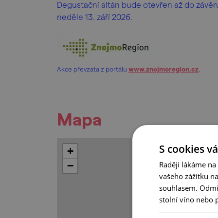
Degustační altán bude otevřen až do závěr
neděle 13. září 2026.
Akce převzata z portálu
www.znojmoregion.cz
.
Mapa
S cookies vá
+
Raději lákáme na
−
vašeho zážitku n
souhlasem. Odmítn
stolní víno nebo 