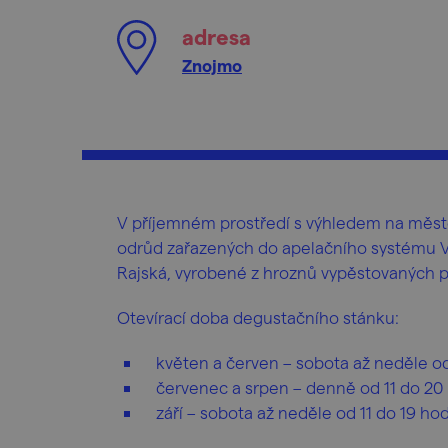
adresa
Znojmo
V příjemném prostředí s výhledem na měst
odrůd zařazených do apelačního systému V
Rajská, vyrobené z hroznů vypěstovaných př
Otevírací doba degustačního stánku:
květen a červen – sobota až neděle od
červenec a srpen – denně od 11 do 20
září – sobota až neděle od 11 do 19 hod