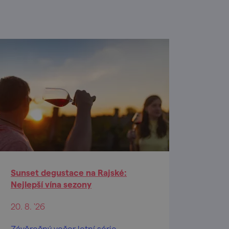
Sunset degustace na Rajské:
Nejlepší vína sezony
20. 8. '26
Závěrečný večer letní série