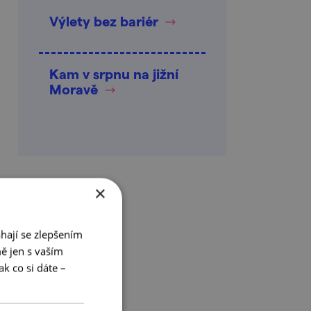
Výlety bez bariér
Kam v srpnu na jižní
Moravě
×
hají se zlepšením
ě jen s vaším
k co si dáte –