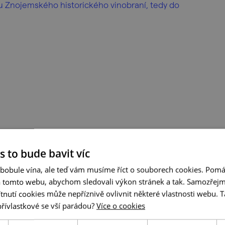
u Znojemského historického vinobraní, tedy do
s to bude bavit víc
 bobule vína, ale teď vám musíme říct o souborech cookies. Pomá
a tomto webu, abychom sledovali výkon stránek a tak. Samozřejm
utí cookies může nepříznivě ovlivnit některé vlastnosti webu. Ta
přívlastkové se vší parádou?
Více o cookies