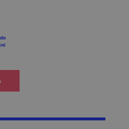
 do
ční
h