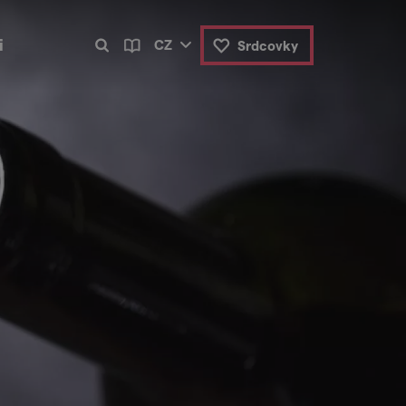
i
CZ
Srdcovky