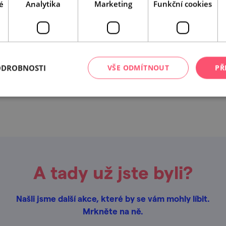
é
Analytika
Marketing
Funkční cookies
ODROBNOSTI
VŠE ODMÍTNOUT
PŘ
Leaflet
|
© Seznam.cz a.s. a další
A tady už jste byli?
Našli jsme další akce, které by se vám mohly líbit.
Mrkněte na ně.