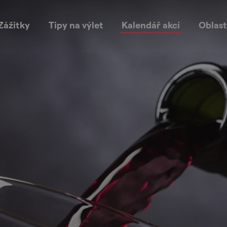
Zážitky
Tipy na výlet
Kalendář akcí
Oblast