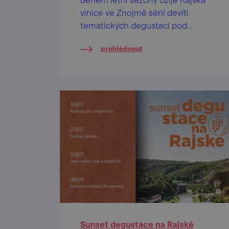
vinice ve Znojmě sérií devíti
tematických degustací pod
otevřeným nebem.
prohlédnout
Sunset degustace na Rajské