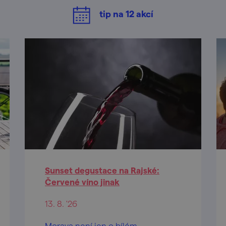
tip na
12
akcí
Sunset degustace na Rajské:
Červené víno jinak
13. 8. '26
Morava není jen o bílém.