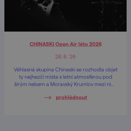
CHINASKI Open Air léto 2026
28. 8. '26
Věhlasná skupina Chinaski se rozhodla objet
ty nejhezčí místa s letní atmosférou pod
širým nebem a Moravský Krumlov mezi nimi
nebude chybět.
prohlédnout