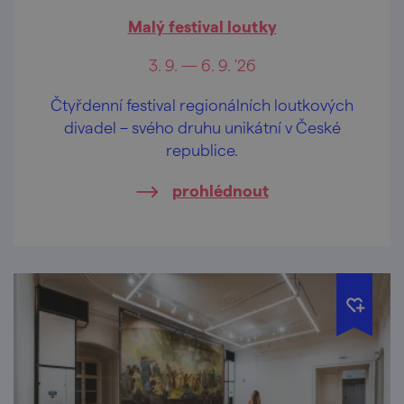
Malý festival loutky
3. 9. — 6. 9. '26
Čtyřdenní festival regionálních loutkových
divadel – svého druhu unikátní v České
republice.
prohlédnout