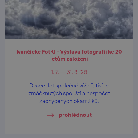
Ivančické FotKI - Výstava fotografií ke 20
letům založení
1. 7. — 31. 8. '26
Dvacet let společné vášně, tisíce
zmáčknutých spouští a nespočet
zachycených okamžiků.
prohlédnout