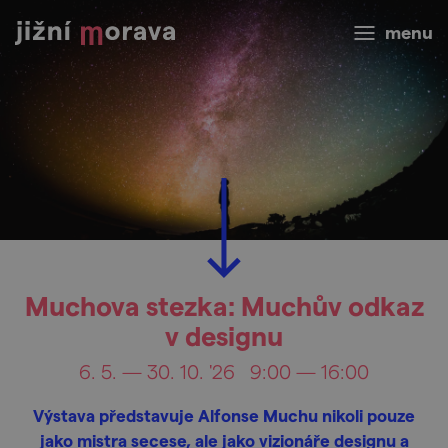
menu
Muchova stezka: Muchův odkaz
v designu
6. 5. — 30. 10. '26
9:00 — 16:00
Výstava představuje Alfonse Muchu nikoli pouze
jako mistra secese, ale jako vizionáře designu a