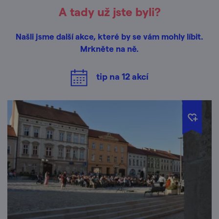
A tady už jste byli?
Našli jsme další akce, které by se vám mohly líbit.
Mrkněte na ně.
tip na
12
akcí