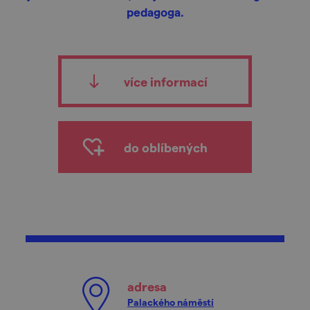
pedagoga.
více informací
do oblíbených
adresa
Palackého náměstí