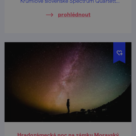
Krumlově slovenské Spectrum Quartett
společně se zpěvačkou Simonou Hulejovou.
prohlédnout
Hradozámecká noc na zámku Moravský