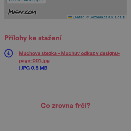
Leaflet
|
© Seznam.cz a.s. a další
Přílohy ke stažení
Muchova stezka - Muchuv odkaz v designu-
page-001.jpg
|
JPG 0,5 MB
Co zrovna frčí?