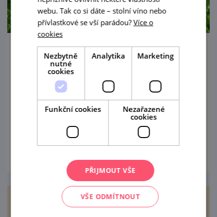
webu. Tak co si dáte – stolní víno nebo
přívlastkové se vší parádou?
Více o
cookies
Zpřístupnění kaple sv. Floriána
Nezbytně
Analytika
Marketing
nutné
cookies
1. 5. — 28. 9. '26
Barokní kaple sv. Floriána vypínající se na
krásném vyhlídkovém místě vysoko nad
Funkční cookies
Nezařazené
cookies
Moravským Krumlovem se od května 2026
opět otevírá veřejnosti.
prohlédnout
PŘIJMOUT VŠE
VŠE ODMÍTNOUT