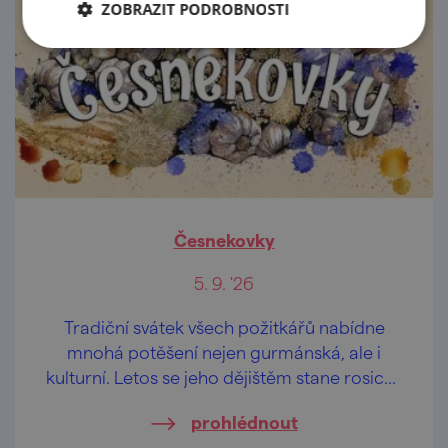
ZOBRAZIT PODROBNOSTI
Česnekovky
5. 9. '26
Tradiční svátek všech požitkářů nabídne
mnohá potěšení nejen gurmánská, ale i
kulturní. Letos se jeho dějištěm stane rosický
zámek v sobotu 5. září.
prohlédnout