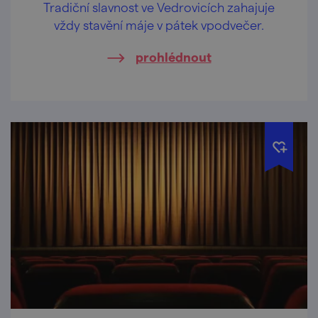
Tradiční slavnost ve Vedrovicích zahajuje
vždy stavění máje v pátek vpodvečer.
prohlédnout