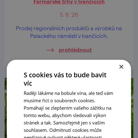
Farmářské trhy v Ivančicích
5. 9. '26
Prodej regionálních produktů a výrobků na
Palackého náměstí v Ivančicích.
prohlédnout
×
S cookies vás to bude bavit
víc
Raději lákáme na bobule vína, ale teď vám
musíme říct o souborech cookies.
Pomáhají se zlepšením vašeho zážitku na
tomto webu, abychom sledovali výkon
stránek a tak. Samozřejmě jen s vaším
souhlasem. Odmítnutí cookies může
nepříznivě ovlivnit některé vlastnosti