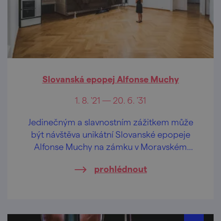
Slovanská epopej Alfonse Muchy
1. 8. '21 — 20. 6. '31
Jedinečným a slavnostním zážitkem může
být návštěva unikátní Slovanské epopeje
Alfonse Muchy na zámku v Moravském
Krumlově.
prohlédnout