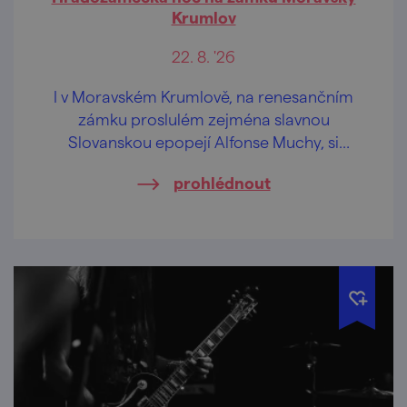
Krumlov
22. 8. '26
I v Moravském Krumlově, na renesančním
zámku proslulém zejména slavnou
Slovanskou epopejí Alfonse Muchy, si
můžete užít jedinečný večer otevírající brány
prohlédnout
památkových objektů po celé republice až
do pozdních hodin.