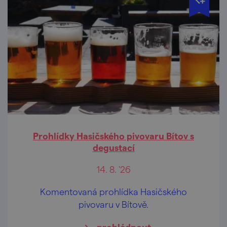
Prohlídky Hasičského pivovaru Bítov s
degustací
14. 8. '26
Komentovaná prohlídka Hasičského
pivovaru v Bítově.
prohlédnout