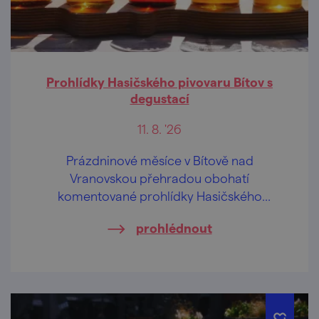
Prohlídky Hasičského pivovaru Bítov s
degustací
11. 8. '26
Prázdninové měsíce v Bítově nad
Vranovskou přehradou obohatí
komentované prohlídky Hasičského
pivovaru v centru obce.
prohlédnout