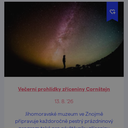
Večerní prohlídky zříceniny Cornštejn
13. 8. '26
Jihomoravské muzeum ve Znojmě
připravuje každoročně pestrý prázdninový
program také pro návštěvníky zříceniny