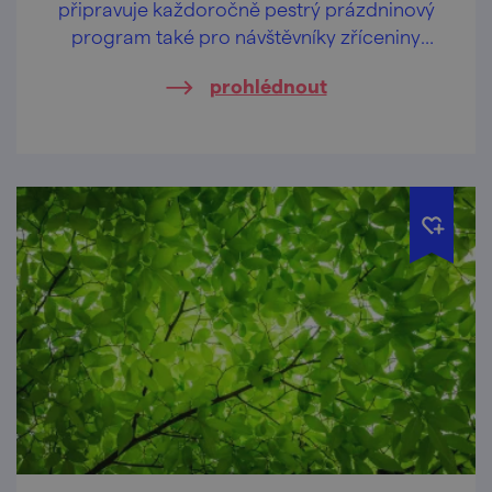
připravuje každoročně pestrý prázdninový
program také pro návštěvníky zříceniny
hradu Cornštejn nedaleko obce Bítov.
prohlédnout