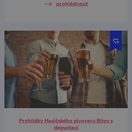
prohlédnout
Prohlídky Hasičského pivovaru Bítov s
degustací