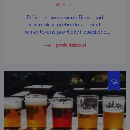
18. 8. '26
Prázdninové měsíce v Bítově nad
Vranovskou přehradou obohatí
komentované prohlídky Hasičského
pivovaru v centru obce.
prohlédnout