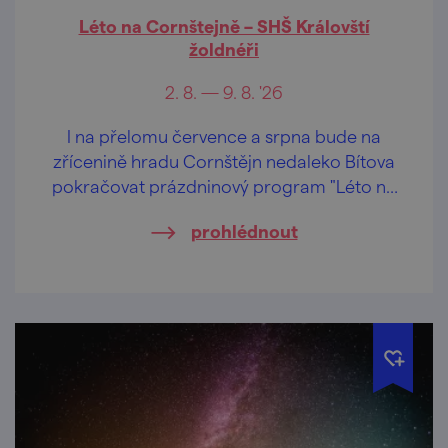
Léto na Cornštejně – SHŠ Královští
žoldnéři
2. 8. — 9. 8. '26
I na přelomu července a srpna bude na
zřícenině hradu Cornštějn nedaleko Bítova
pokračovat prázdninový program "Léto na
Cornštejně"
prohlédnout