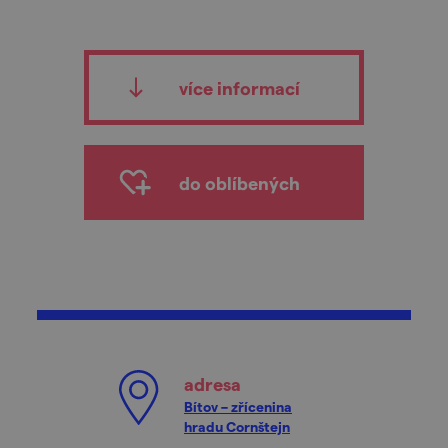
více informací
do oblíbených
adresa
Bítov – zřícenina
hradu Cornštejn