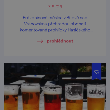
7. 8. '26
Prázdninové měsíce v Bítově nad
Vranovskou přehradou obohatí
komentované prohlídky Hasičského
pivovaru v centru obce.
prohlédnout