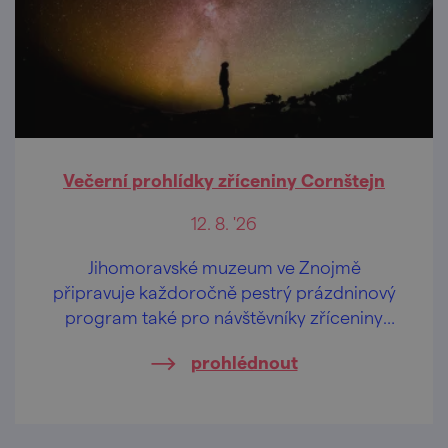
Večerní prohlídky zříceniny Cornštejn
12. 8. '26
Jihomoravské muzeum ve Znojmě
připravuje každoročně pestrý prázdninový
program také pro návštěvníky zříceniny
hradu Cornštejn nedaleko obce Bítov.
prohlédnout