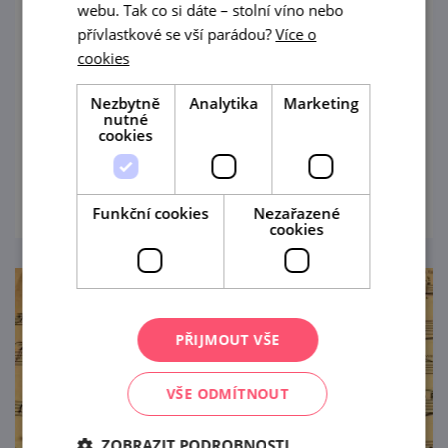
webu. Tak co si dáte – stolní víno nebo
přívlastkové se vší parádou?
Více o
21. 8. — 23. 8. '26
cookies
I v srpnu bude na zřícenině hradu Cornštějn
Nezbytně
Analytika
Marketing
nedaleko Bítova pokračovat prázdninový
nutné
program "Léto na Cornštejně", jehož
cookies
součástí jsou i šermířská vystoupení a
prohlédnout
dobová vojenská ležení.
Funkční cookies
Nezařazené
cookies
PŘIJMOUT VŠE
VŠE ODMÍTNOUT
ZOBRAZIT PODROBNOSTI