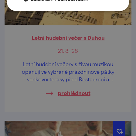
Letní hudební večer s Duhou
21. 8. '26
Letní hudební večery s živou muzikou
opanují ve vybrané prázdninové pátky
venkovní terasy před Restaurací a
penzionem U Tesařů i sousedním
prohlédnout
"sesterským" Hasičským pivovarem.