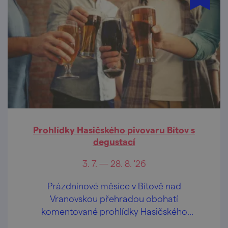
Prohlídky Hasičského pivovaru Bítov s
degustací
3. 7. — 28. 8. '26
Prázdninové měsíce v Bítově nad
Vranovskou přehradou obohatí
komentované prohlídky Hasičského
pivovaru v centru obce.