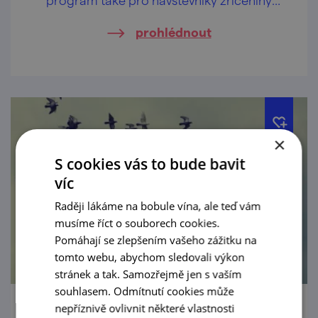
hradu Cornštejn nedaleko obce Bítov.
prohlédnout
×
S cookies vás to bude bavit
víc
Raději lákáme na bobule vína, ale teď vám
musíme říct o souborech cookies.
Pomáhají se zlepšením vašeho zážitku na
tomto webu, abychom sledovali výkon
stránek a tak. Samozřejmě jen s vaším
souhlasem. Odmítnutí cookies může
nepříznivě ovlivnit některé vlastnosti
Léto na Cornštejně – SHŠ Voron