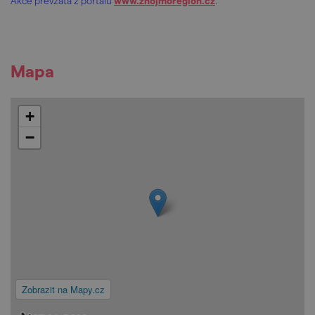
Akce převzata z portálu
www.znojmoregion.cz
.
Mapa
+
−
Zobrazit na Mapy.cz