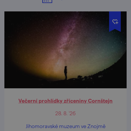
Večerní prohlídky zříceniny Cornštejn
28. 8. '26
Jihomoravské muzeum ve Znojmě