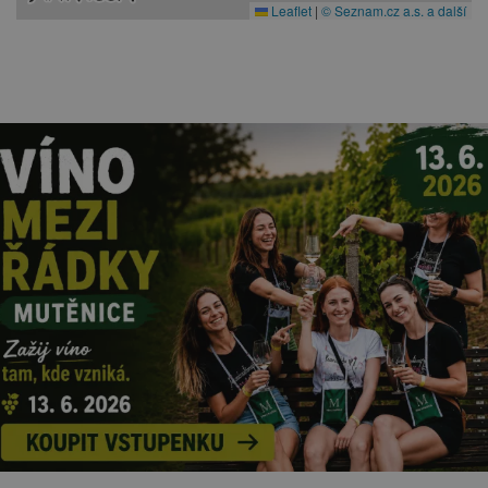
Leaflet
|
© Seznam.cz a.s. a další