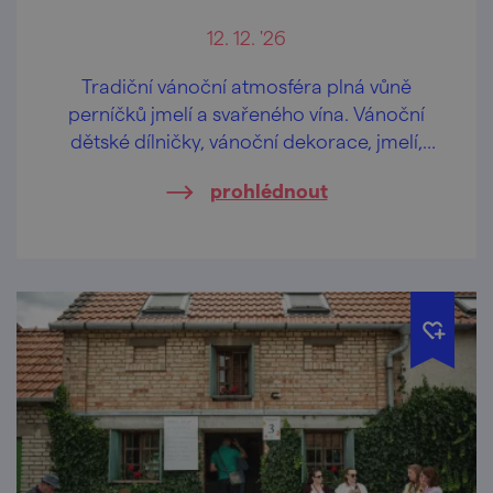
12. 12. '26
Tradiční vánoční atmosféra plná vůně
perníčků jmelí a svařeného vína. Vánoční
dětské dílničky, vánoční dekorace, jmelí,
medové výrobky a přijede i kovář!
prohlédnout