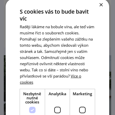
29. 8. '26
×
S cookies vás to bude bavit
Podzemí bojanovských sklepů se otevře pro
víc
degustaci v 18.00 hod.
Raději lákáme na bobule vína, ale teď vám
prohlédnout
musíme říct o souborech cookies.
Pomáhají se zlepšením vašeho zážitku na
tomto webu, abychom sledovali výkon
stránek a tak. Samozřejmě jen s vaším
souhlasem. Odmítnutí cookies může
nepříznivě ovlivnit některé vlastnosti
webu. Tak co si dáte – stolní víno nebo
přívlastkové se vší parádou?
Více o
cookies
Nezbytně
Analytika
Marketing
nutné
cookies