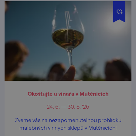
Okoštujte u vinařa v Mutěnicích
24. 6. — 30. 8. '26
Zveme vás na nezapomenutelnou prohlídku
malebných vinných sklepů v Mutěnicích!