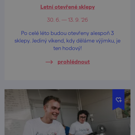
Letní otevřené sklepy
30. 6. — 13. 9. '26
Po celé léto budou otevřeny alespoň 3
sklepy. Jediný víkend, kdy děláme výjimku, je
ten hodový!
prohlédnout