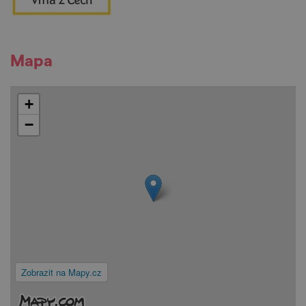
Mapa
+
−
Zobrazit na Mapy.cz