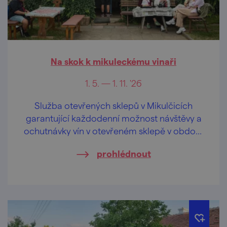
Na skok k mikuleckému vinaři
1. 5. — 1. 11. '26
Služba otevřených sklepů v Mikulčicích
garantující každodenní možnost návštěvy a
ochutnávky vín v otevřeném sklepě v období
prázdnin, v květnu, červnu a září o
prohlédnout
víkendech.