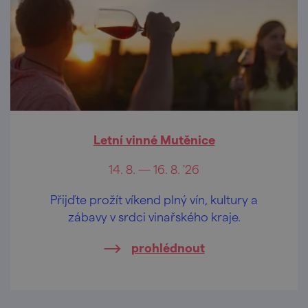
Letní vinné Mutěnice
14. 8. — 16. 8. '26
Přijďte prožít víkend plný vín, kultury a
zábavy v srdci vinařského kraje.
prohlédnout