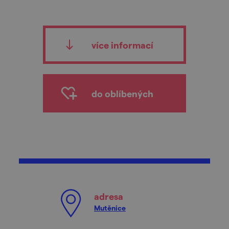
více informací
do oblíbených
adresa
Mutěnice