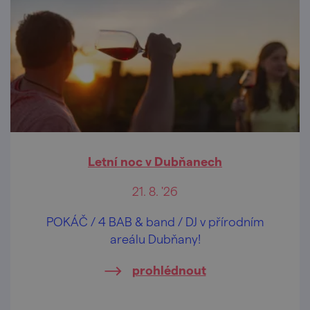
Letní noc v Dubňanech
21. 8. '26
POKÁČ / 4 BAB & band / DJ v přírodním
areálu Dubňany!
prohlédnout