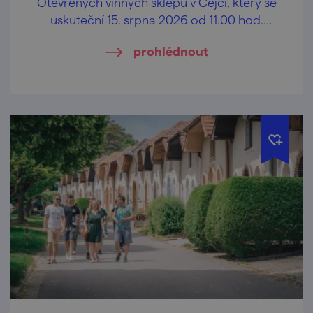
Otevřených vinných sklepů v Čejči, který se
uskuteční 15. srpna 2026 od 11.00 hod.
tradičně v areálu vinných sklepů ,,Pod
prohlédnout
Búdama".