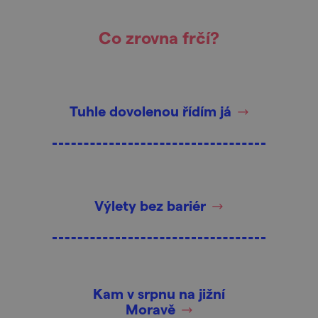
Co zrovna frčí?
Tuhle dovolenou řídím já
Výlety bez bariér
Kam v srpnu na jižní
Moravě