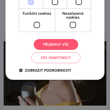
Tematické večerní prohlídky zámecké
expozice Galerie Dietrichsteinů.
Funkční cookies
Nezařazené
cookies
prohlédnout
PŘIJMOUT VŠE
VŠE ODMÍTNOUT
ZOBRAZIT PODROBNOSTI