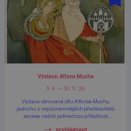
Výstava: Alfons Mucha
3. 4. — 30. 11. '26
Výstava věnovaná dílu Alfonse Muchy,
jednoho z nejvýznamnějších představitelů
secese, nabízí jedinečnou příležitost
nahlédnout do světa tohoto umělce.
prohlédnout