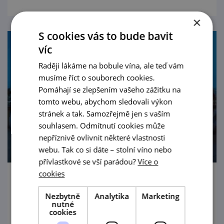
×
S cookies vás to bude bavit
víc
Raději lákáme na bobule vína, ale teď vám
musíme říct o souborech cookies.
Pomáhají se zlepšením vašeho zážitku na
tomto webu, abychom sledovali výkon
stránek a tak. Samozřejmě jen s vaším
souhlasem. Odmítnutí cookies může
nepříznivě ovlivnit některé vlastnosti
webu. Tak co si dáte – stolní víno nebo
přívlastkové se vší parádou?
Více o
cookies
Večerní zámek Mikulov
Nezbytně
Analytika
Marketing
nutné
26. 8. '26
cookies