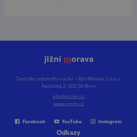
Centrála cestovního ruchu – Jižní Morava, z.s.p.o.
Radnická 2, 602 00 Brno
info@ccrjm.cz
www.ccrjm.cz
Facebook
YouTube
Instagram
Odkazy