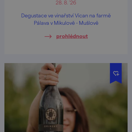
28. 8. '26
Degustace ve vinařství Vican na farmě
Pálava v Mikulově - Mušlově
prohlédnout