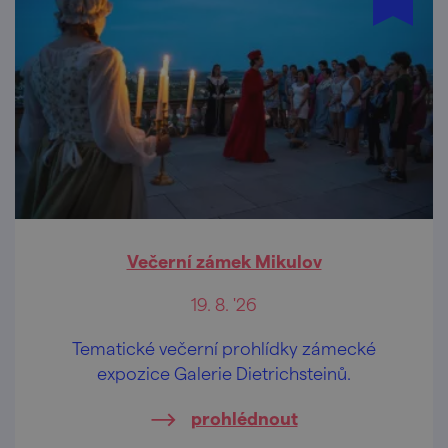
Večerní zámek Mikulov
19. 8. '26
Tematické večerní prohlídky zámecké
expozice Galerie Dietrichsteinů.
prohlédnout