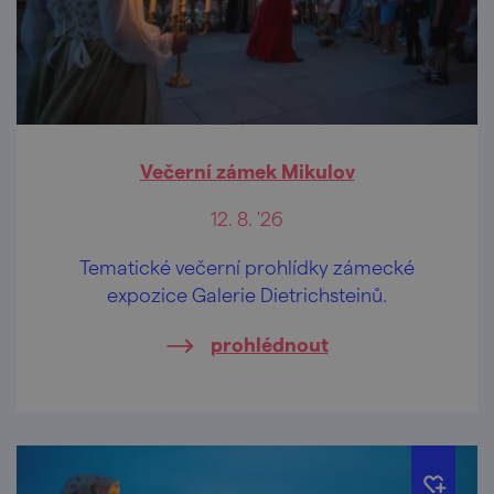
Večerní zámek Mikulov
12. 8. '26
Tematické večerní prohlídky zámecké
expozice Galerie Dietrichsteinů.
prohlédnout