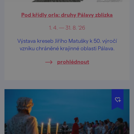
Pod křídly orla: druhy Pálavy zblízka
1. 4. — 31. 8. '26
Výstava kreseb Jiřího Matušky k 50. výročí
vzniku chráněné krajinné oblasti Pálava.
prohlédnout