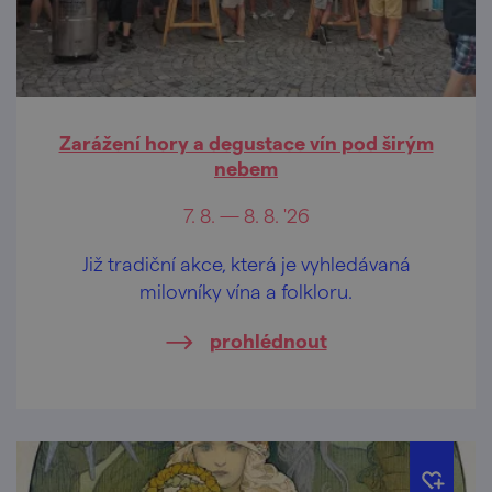
Zarážení hory a degustace vín pod širým
nebem
7. 8. — 8. 8. '26
Již tradiční akce, která je vyhledávaná
milovníky vína a folkloru.
prohlédnout