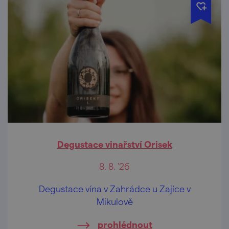
Degustace vinařství Orisek
8. 8. '26
Degustace vína v Zahrádce u Zajíce v
Mikulově
prohlédnout