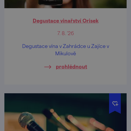
Degustace vinařství Orisek
7. 8. '26
Degustace vína v Zahrádce u Zajíce v
Mikulově
prohlédnout