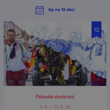
tip na
12
akcí
Pálavské vinobraní
11. 9. — 13. 9. '26