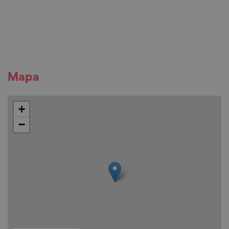
Mapa
+
−