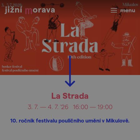
menu
La Strada
3. 7. — 4. 7. '26
16:00 — 19:00
10. ročník festivalu pouličního umění v Mikulově.