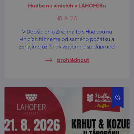
Hudba na vinicích v LAHOFERu
15. 8. '26
V Dobšicích u Znojma to s Hudbou na
vinicích táhneme od samého počátku a
zahájíme už 7. rok vzájemné spolupráce!
prohlédnout