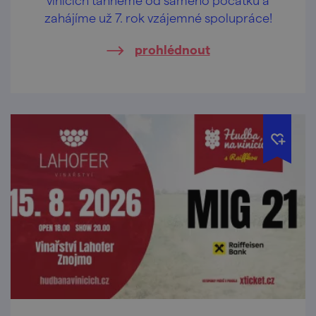
zahájíme už 7. rok vzájemné spolupráce!
prohlédnout