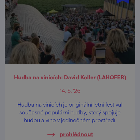
Hudba na vinicích: David Koller (LAHOFER)
14. 8. '26
Hudba na vinicích je originální letní festival
současné populární hudby, který spojuje
hudbu a víno v jedinečném prostředí.
prohlédnout