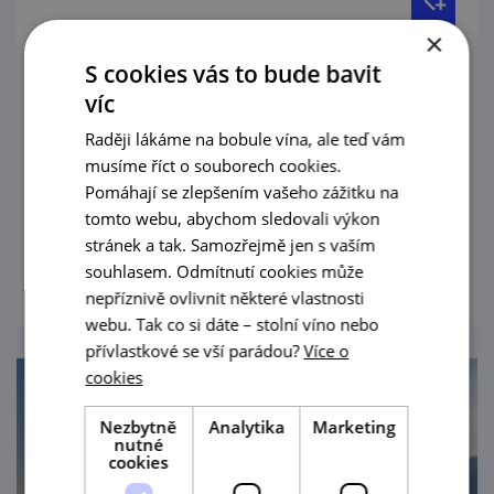
Pravidelné letní degustace vín s
×
prohlídkou Vinařství Lahofer
S cookies vás to bude bavit
víc
19. 8. '26
Raději lákáme na bobule vína, ale teď vám
Každou středu v červenci a srpnu otevřeme
musíme říct o souborech cookies.
dveře všem milovníkům vína, kteří si chtějí
Pomáhají se zlepšením vašeho zážitku na
užít pohodovou degustaci bez plánování a
tomto webu, abychom sledovali výkon
rezervací.
stránek a tak. Samozřejmě jen s vaším
prohlédnout
souhlasem. Odmítnutí cookies může
nepříznivě ovlivnit některé vlastnosti
webu. Tak co si dáte – stolní víno nebo
přívlastkové se vší parádou?
Více o
cookies
Nezbytně
Analytika
Marketing
nutné
cookies