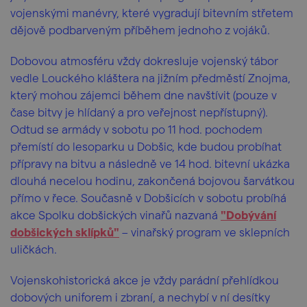
vojenskými manévry, které vygradují bitevním střetem
dějově podbarveným příběhem jednoho z vojáků.
Dobovou atmosféru vždy dokresluje vojenský tábor
vedle Louckého kláštera na jižním předměstí Znojma,
který mohou zájemci během dne navštívit (pouze v
čase bitvy je hlídaný a pro veřejnost nepřístupný).
Odtud se armády v sobotu po 11 hod. pochodem
přemístí do lesoparku u Dobšic, kde budou probíhat
přípravy na bitvu a následně ve 14 hod. bitevní ukázka
dlouhá necelou hodinu, zakončená bojovou šarvátkou
přímo v řece. Současně v Dobšicích v sobotu probíhá
akce Spolku dobšických vinařů nazvaná
"Dobývání
dobšických sklípků"
– vinařský program ve sklepních
uličkách.
Vojenskohistorická akce je vždy parádní přehlídkou
dobových uniforem i zbraní, a nechybí v ní desítky