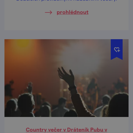
prohlédnout
Country večer v Dráteník Pubu v