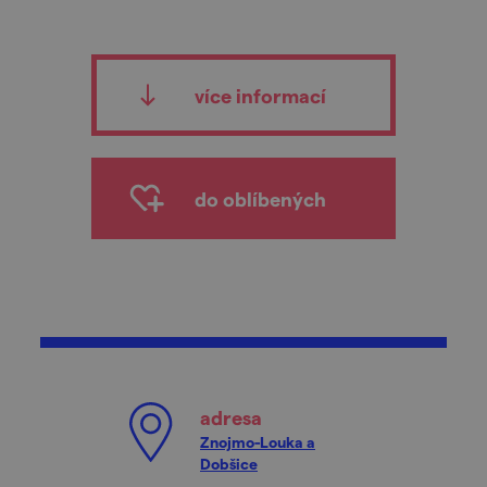
více informací
do oblíbených
adresa
Znojmo-Louka a
Dobšice