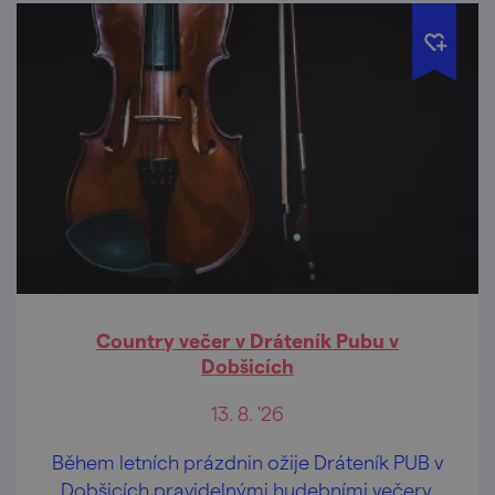
Country večer v Dráteník Pubu v
Dobšicích
13. 8. '26
Během letních prázdnin ožije Dráteník PUB v
Dobšicích pravidelnými hudebními večery.