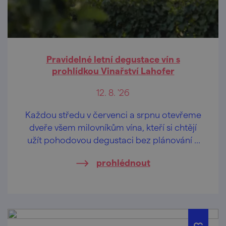
Pravidelné letní degustace vín s
prohlídkou Vinařství Lahofer
12. 8. '26
Každou středu v červenci a srpnu otevřeme
dveře všem milovníkům vína, kteří si chtějí
užít pohodovou degustaci bez plánování a
rezervací.
prohlédnout