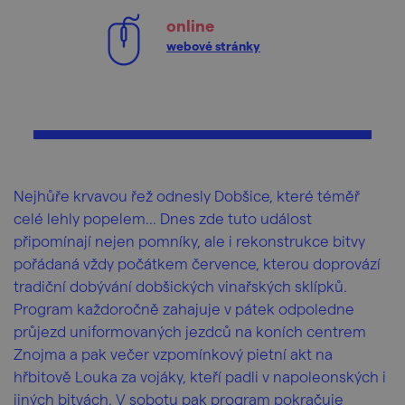
online
webové stránky
Nejhůře krvavou řež odnesly Dobšice, které téměř
celé lehly popelem... Dnes zde tuto událost
připomínají nejen pomníky, ale i rekonstrukce bitvy
pořádaná vždy počátkem července, kterou doprovází
tradiční dobývání dobšických vinařských sklípků.
Program každoročně zahajuje v pátek odpoledne
průjezd uniformovaných jezdců na koních centrem
Znojma a pak večer vzpomínkový pietní akt na
hřbitově Louka za vojáky, kteří padli v napoleonských i
jiných bitvách. V sobotu pak program pokračuje