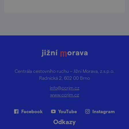
Centrála cestovního ruchu – Jižní Morava, z.s.p.o.
Radnická 2, 602 00 Brno
info@ccrjm.cz
www.ccrjm.cz
Facebook
YouTube
Instagram
Odkazy