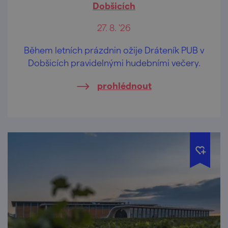
Dobšicích
27. 8. '26
Během letních prázdnin ožije Dráteník PUB v
Dobšicích pravidelnými hudebními večery.
prohlédnout