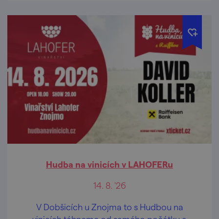
Hudba na vinicích v LAHOFERu
14. 8. '26
V Dobšicích u Znojma to s Hudbou na
vinicích táhneme od samého počátku a