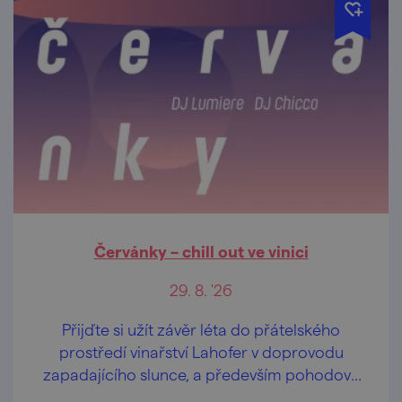
Červánky – chill out ve vinici
29. 8. '26
Přijďte si užít závěr léta do přátelského
prostředí vinařství Lahofer v doprovodu
zapadajícího slunce, a především pohodové
hudby, která vás uvolní a u které si