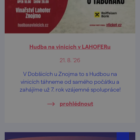
Hudba na vinicích v LAHOFERu
21. 8. '26
V Dobšicích u Znojma to s Hudbou na
vinicích táhneme od samého počátku a
zahájíme už 7. rok vzájemné spolupráce!
prohlédnout