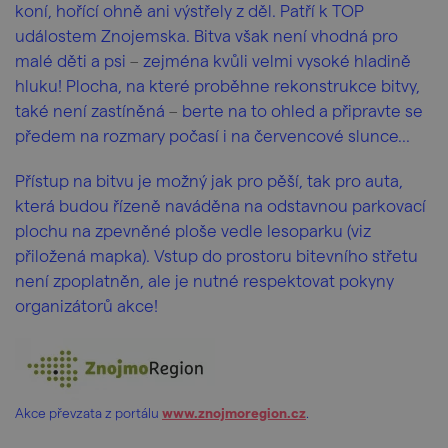
koní, hořící ohně ani výstřely z děl. Patří k TOP
událostem Znojemska. Bitva však není vhodná pro
malé děti a psi
–
zejména kvůli velmi vysoké hladině
hluku! Plocha, na které proběhne rekonstrukce bitvy,
také není zastíněná
–
berte na to ohled a připravte se
předem na rozmary počasí i na červencové slunce...
Přístup na bitvu je možný jak pro pěší, tak pro auta,
která budou řízeně naváděna na odstavnou parkovací
plochu na zpevněné ploše vedle lesoparku (viz
přiložená mapka). Vstup do prostoru bitevního střetu
není zpoplatněn, ale je nutné respektovat pokyny
organizátorů akce!
Akce převzata z portálu
www.znojmoregion.cz
.