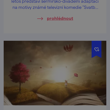
letos představí šermířsko-divadelní adaptaci
na motivy známé televizní komedie "Svatby
pana Voka".
prohlédnout