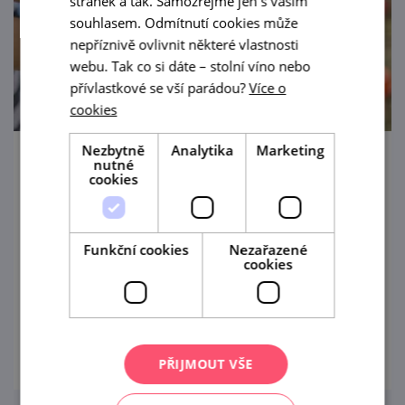
stránek a tak. Samozřejmě jen s vaším
souhlasem. Odmítnutí cookies může
nepříznivě ovlivnit některé vlastnosti
webu. Tak co si dáte – stolní víno nebo
přívlastkové se vší parádou?
Více o
cookies
Nezbytně
Analytika
Marketing
nutné
Vranovským zámkem jako v pohádce
cookies
13. 8. '26
Kostýmovaná prohlídka zámku určena pro
Funkční cookies
Nezařazené
cookies
ty nejmenší (cca od 3 do 10 let) v doprovodu
alespoň jednoho dospělého.
prohlédnout
PŘIJMOUT VŠE