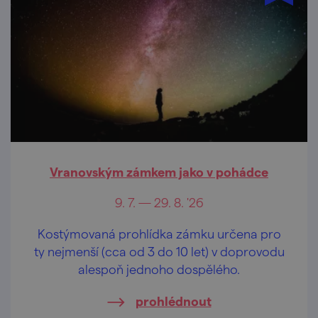
Vranovským zámkem jako v pohádce
9. 7. — 29. 8. '26
Kostýmovaná prohlídka zámku určena pro
ty nejmenší (cca od 3 do 10 let) v doprovodu
alespoň jednoho dospělého.
prohlédnout