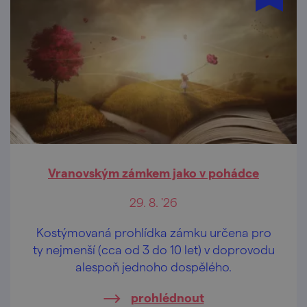
Vranovským zámkem jako v pohádce
29. 8. '26
Kostýmovaná prohlídka zámku určena pro
ty nejmenší (cca od 3 do 10 let) v doprovodu
alespoň jednoho dospělého.
prohlédnout