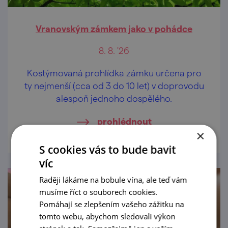
Vranovským zámkem jako v pohádce
8. 8. '26
Kostýmovaná prohlídka zámku určena pro
ty nejmenší (cca od 3 do 10 let) v doprovodu
alespoň jednoho dospělého.
prohlédnout
×
S cookies vás to bude bavit
víc
Raději lákáme na bobule vína, ale teď vám
musíme říct o souborech cookies.
Pomáhají se zlepšením vašeho zážitku na
tomto webu, abychom sledovali výkon