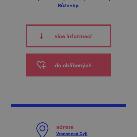
Růženky.
více informací
do oblíbených
adresa
Vranov nad Dyjí