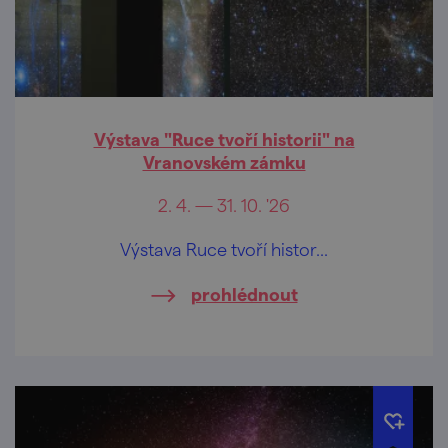
Výstava "Ruce tvoří historii" na
Vranovském zámku
2. 4. — 31. 10. '26
Výstava Ruce tvoří histor...
prohlédnout