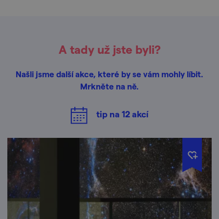
A tady už jste byli?
Našli jsme další akce, které by se vám mohly líbit.
Mrkněte na ně.
tip na
12
akcí