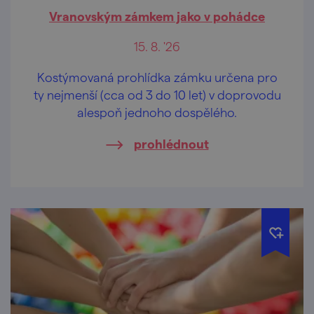
Vranovským zámkem jako v pohádce
15. 8. '26
Kostýmovaná prohlídka zámku určena pro
ty nejmenší (cca od 3 do 10 let) v doprovodu
alespoň jednoho dospělého.
prohlédnout