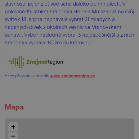
slavností, jejichž původ sahá daleko do minulosti. V
polovině 19. století hraběnka Helena Mniszková na svůj
svátek 18. srpna nechávala vybrat 21 mladých a
nadaných dívek z okolních vesnic ve Vranovském
panství. Výbor následně vybral 3 nejúspěšnější a z nich
hraběnka vybrala "Růžovou královnu".
Akce převzata z portálu
www.znojmoregion.cz
.
Mapa
+
−