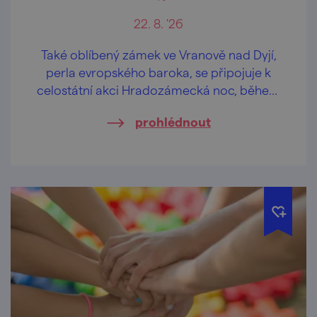
22. 8. '26
Také oblíbený zámek ve Vranově nad Dyjí,
perla evropského baroka, se připojuje k
celostátní akci Hradozámecká noc, během
níž ožívají hrady a zámky po celé České
prohlédnout
republice.