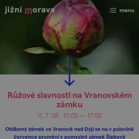
menu
Růžové slavnosti na Vranovském
zámku
11. 7. '26
10:00 — 17:00
Oblíbený zámek ve Vranově nad Dyjí se na v polovině
července promění v pomyslný zámek Šípkové