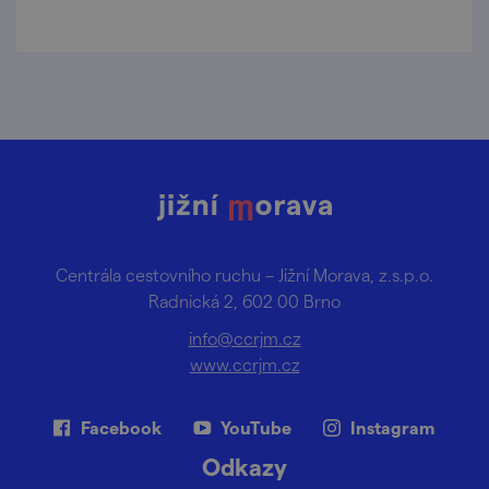
Centrála cestovního ruchu – Jižní Morava, z.s.p.o.
Radnická 2, 602 00 Brno
info@ccrjm.cz
www.ccrjm.cz
Facebook
YouTube
Instagram
Odkazy