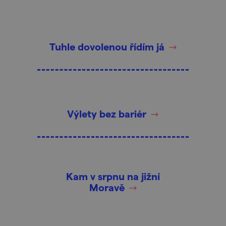
Tuhle dovolenou řídím já
Výlety bez bariér
Kam v srpnu na jižní
Moravě