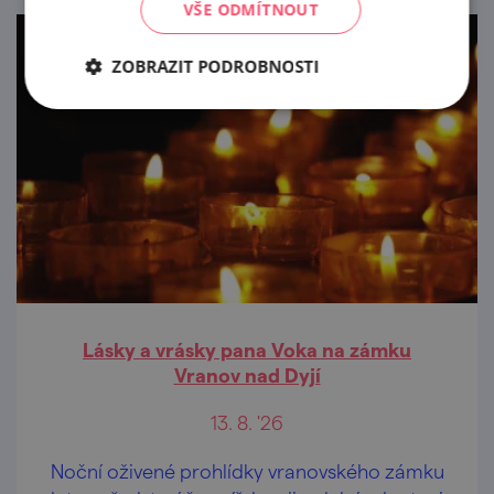
VŠE ODMÍTNOUT
ZOBRAZIT PODROBNOSTI
Lásky a vrásky pana Voka na zámku
Vranov nad Dyjí
13. 8. '26
Noční oživené prohlídky vranovského zámku