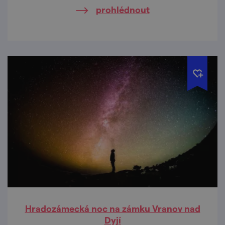
prohlédnout
Hradozámecká noc na zámku Vranov nad
Dyjí