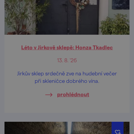
Léto v Jirkově sklepě: Honza Tkadlec
13. 8. '26
Jirkův sklep srdečně zve na hudební večer
při skleničce dobrého vína.
prohlédnout