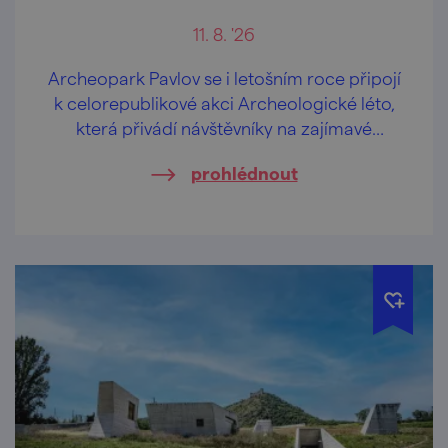
11. 8. '26
Archeopark Pavlov se i letošním roce připojí
k celorepublikové akci Archeologické léto,
která přivádí návštěvníky na zajímavé
archeologické lokality v doprovodu
prohlédnout
odborníků z archeologických ústavů, muzeí
a jiných institucí.