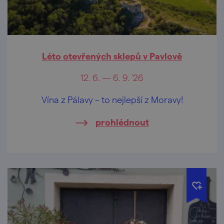
Léto otevřených sklepů v Pavlově
12. 6. — 6. 9. '26
Vína z Pálavy – to nejlepší z Moravy!
prohlédnout