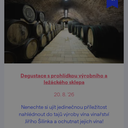
Degustace s prohlídkou výrobního a
ležáckého sklepa
20. 8. '26
Nenechte si ujít jedinečnou příležitost
nahlédnout do tajů výroby vína vinařství
Jiřího Šilinka a ochutnat jejich vína!