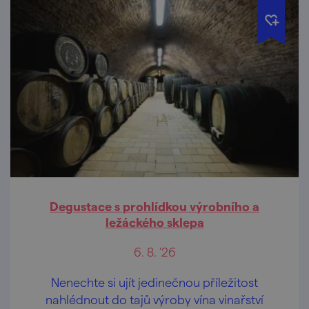
Degustace s prohlídkou výrobního a
ležáckého sklepa
6. 8. '26
Nenechte si ujít jedinečnou příležitost
nahlédnout do tajů výroby vína vinařství