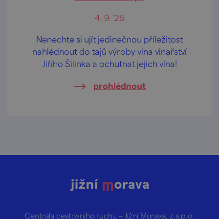
4. 9. '26
Nenechte si ujít jedinečnou příležitost
nahlédnout do tajů výroby vína vinařství
Jiřího Šilinka a ochutnat jejich vína!
prohlédnout
Centrála cestovního ruchu – Jižní Morava, z.s.p.o.