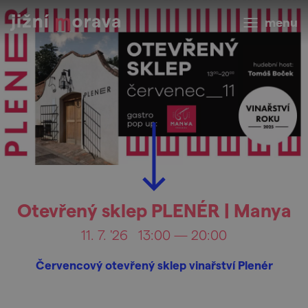
menu
Otevřený sklep PLENÉR | Manya
11. 7. '26
13:00 — 20:00
Červencový otevřený sklep vinařství Plenér