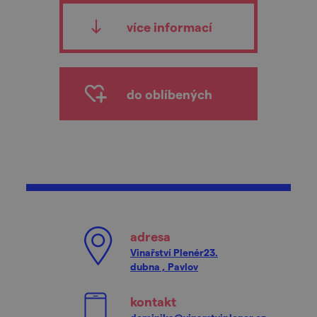
více informací
do oblíbených
adresa
Vinařství Plenér23.
dubna , Pavlov
kontakt