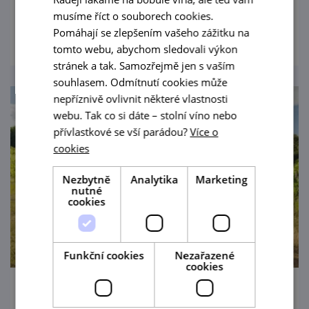
poznejte technologie, které rozhodovaly o
musíme říct o souborech cookies.
prohlédnout
přežití našich předků.
Pomáhají se zlepšením vašeho zážitku na
tomto webu, abychom sledovali výkon
stránek a tak. Samozřejmě jen s vaším
souhlasem. Odmítnutí cookies může
nepříznivě ovlivnit některé vlastnosti
webu. Tak co si dáte – stolní víno nebo
přívlastkové se vší parádou?
Více o
cookies
Nezbytně
Analytika
Marketing
nutné
cookies
Funkční cookies
Nezařazené
cookies
Tradiční krojované hody Pavlov