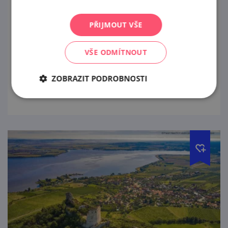
14. 8. — 16. 8. '26
PŘIJMOUT VŠE
Pavlovská chasa ve spolupráci s OÚ Pavlov a
TJ Sokol Pavlov Vás srdečně zve na tradiční
VŠE ODMÍTNOUT
krojované hody v Pavlově.
ZOBRAZIT PODROBNOSTI
prohlédnout