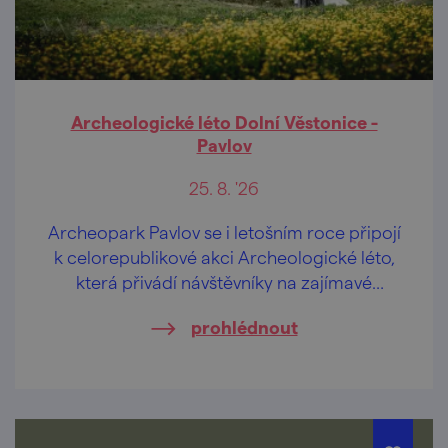
Archeologické léto Dolní Věstonice -
Pavlov
25. 8. '26
Archeopark Pavlov se i letošním roce připojí
k celorepublikové akci Archeologické léto,
která přivádí návštěvníky na zajímavé
archeologické lokality v doprovodu
prohlédnout
odborníků z archeologických ústavů, muzeí
a jiných institucí.