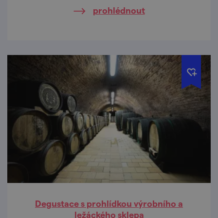
prohlédnout
Degustace s prohlídkou výrobního a
ležáckého sklepa