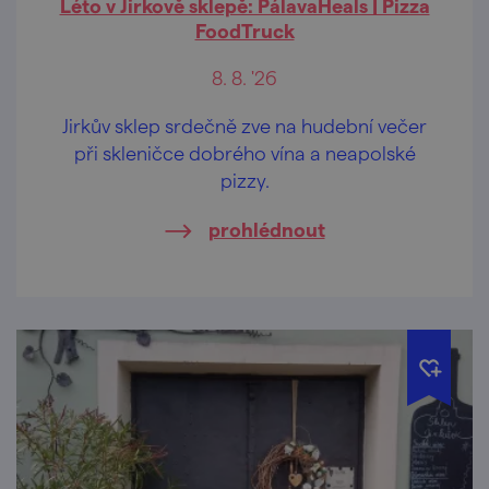
Léto v Jirkově sklepě: PálavaHeals | Pizza
FoodTruck
8. 8. '26
Jirkův sklep srdečně zve na hudební večer
při skleničce dobrého vína a neapolské
pizzy.
prohlédnout