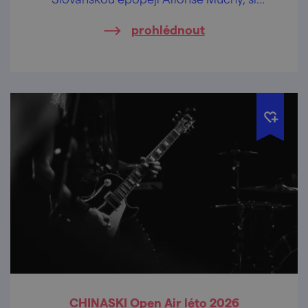
můžete užít jedinečný večer otevírající brány
prohlédnout
památkových objektů po celé republice až
do pozdních hodin.
CHINASKI Open Air léto 2026