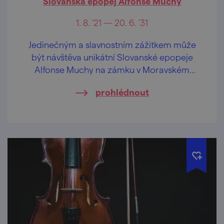
Slovanská epopej Alfonse Muchy
1. 8. '21 — 20. 6. '31
Jedinečným a slavnostním zážitkem může
být návštěva unikátní Slovanské epopeje
Alfonse Muchy na zámku v Moravském
Krumlově.
prohlédnout