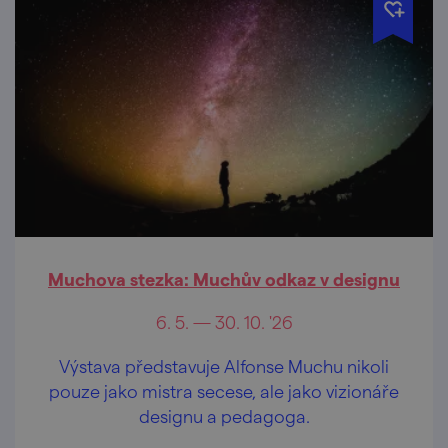
Muchova stezka: Muchův odkaz v designu
6. 5. — 30. 10. '26
Výstava představuje Alfonse Muchu nikoli
pouze jako mistra secese, ale jako vizionáře
designu a pedagoga.