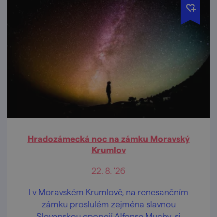
Hradozámecká noc na zámku Moravský
Krumlov
22. 8. '26
I v Moravském Krumlově, na renesančním
zámku proslulém zejména slavnou
Slovanskou epopejí Alfonse Muchy, si