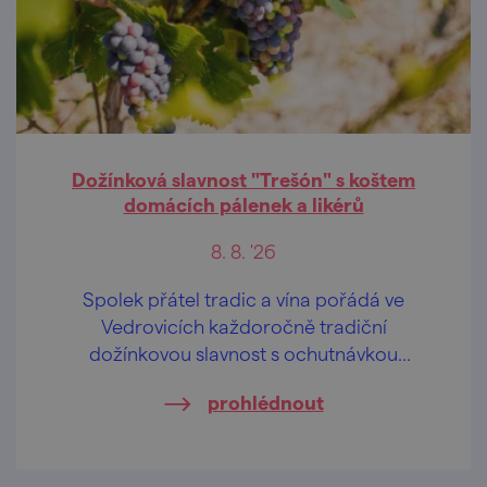
Dožínková slavnost "Trešón" s koštem
domácích pálenek a likérů
8. 8. '26
Spolek přátel tradic a vína pořádá ve
Vedrovicích každoročně tradiční
dožínkovou slavnost s ochutnávkou
domácích pálenek a likérů.
prohlédnout