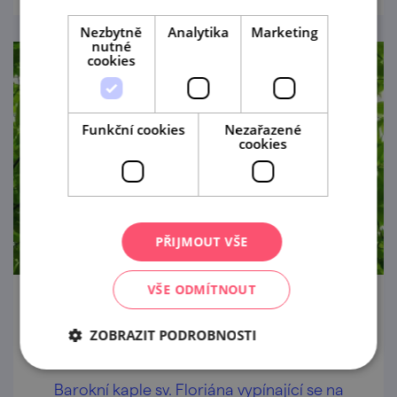
Nezbytně
Analytika
Marketing
nutné
cookies
Funkční cookies
Nezařazené
cookies
PŘIJMOUT VŠE
VŠE ODMÍTNOUT
Zpřístupnění kaple sv. Floriána
ZOBRAZIT PODROBNOSTI
1. 5. — 28. 9. '26
Barokní kaple sv. Floriána vypínající se na