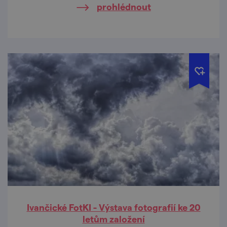
prohlédnout
Ivančické FotKI - Výstava fotografií ke 20
letům založení