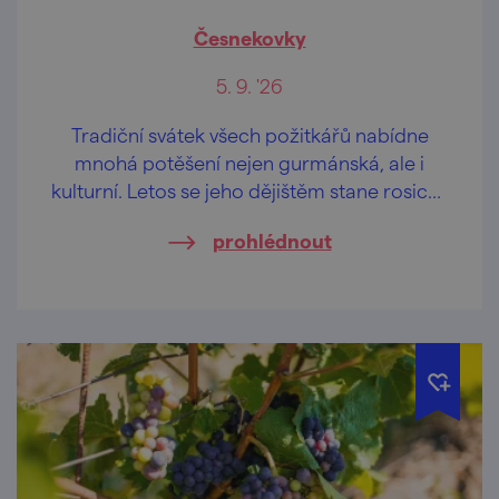
Česnekovky
5. 9. '26
Tradiční svátek všech požitkářů nabídne
mnohá potěšení nejen gurmánská, ale i
kulturní. Letos se jeho dějištěm stane rosický
zámek v sobotu 5. září.
prohlédnout