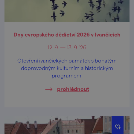
Dny evropského dědictví 2026 v Ivančicích
12. 9. — 13. 9. '26
Otevření ivančických památek s bohatým
doprovodným kulturním a historickým
programem.
prohlédnout