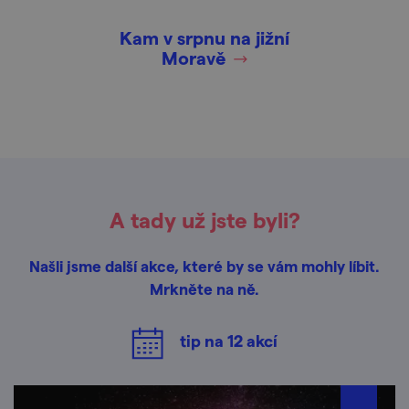
Kam v srpnu na jižní
Moravě
A tady už jste byli?
Našli jsme další akce, které by se vám mohly líbit.
Mrkněte na ně.
tip na
12
akcí