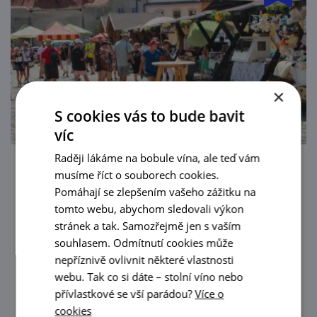
×
S cookies vás to bude bavit
víc
Raději lákáme na bobule vína, ale teď vám
Farmářské trhy v Ivančicích
musíme říct o souborech cookies.
Pomáhají se zlepšením vašeho zážitku na
5. 9. '26
tomto webu, abychom sledovali výkon
stránek a tak. Samozřejmě jen s vaším
Prodej regionálních produktů a výrobků na
souhlasem. Odmítnutí cookies může
Palackého náměstí v Ivančicích.
nepříznivě ovlivnit některé vlastnosti
webu. Tak co si dáte – stolní víno nebo
prohlédnout
přívlastkové se vší parádou?
Více o
cookies