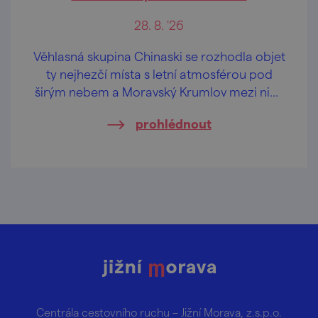
28. 8. '26
Věhlasná skupina Chinaski se rozhodla objet
ty nejhezčí místa s letní atmosférou pod
širým nebem a Moravský Krumlov mezi nimi
nebude chybět.
prohlédnout
Centrála cestovního ruchu – Jižní Morava, z.s.p.o.