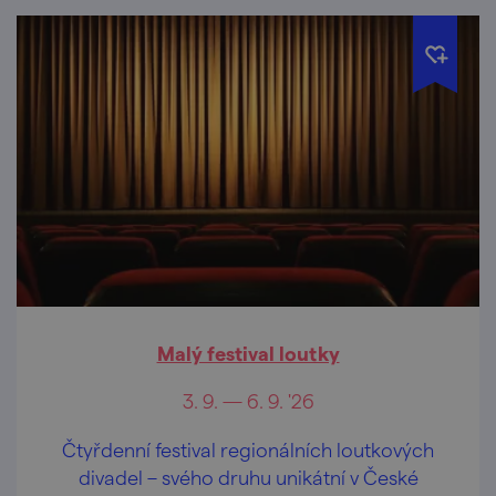
Malý festival loutky
3. 9. — 6. 9. '26
Čtyřdenní festival regionálních loutkových
divadel – svého druhu unikátní v České