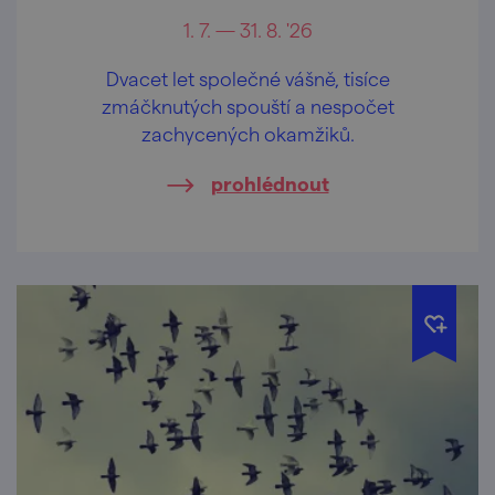
1. 7. — 31. 8. '26
Dvacet let společné vášně, tisíce
zmáčknutých spouští a nespočet
zachycených okamžiků.
prohlédnout