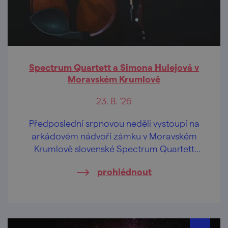
Spectrum Quartett a Simona Hulejová v
Moravském Krumlově
23. 8. '26
Předposlední srpnovou neděli vystoupí na
arkádovém nádvoří zámku v Moravském
Krumlově slovenské Spectrum Quartett
společně se zpěvačkou Simonou Hulejovou.
prohlédnout