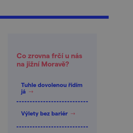
Co zrovna frčí u nás
na jižní Moravě?
Tuhle dovolenou řídím
já
Výlety bez bariér