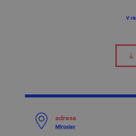
V rá
adresa
Miroslav