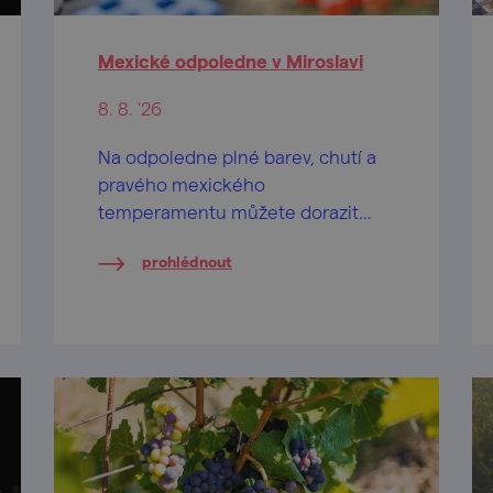
Mexické odpoledne v Miroslavi
8. 8. '26
Na odpoledne plné barev, chutí a
pravého mexického
temperamentu můžete dorazit
druhou srpnovou sobotu do
prohlédnout
zámeckého parku v Miroslavi.