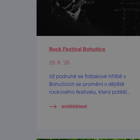
Rock Festival Bohutice
29. 8. '26
Již podruhé se fotbalové hřiště v
Bohuticích se promění v dějiště
rockového festivalu, který potěší
fanoušky tvrdších kytar i
prohlédnout
legendárních hitů.