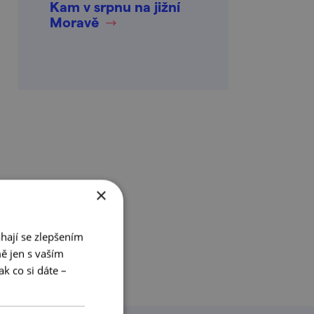
Kam v srpnu na jižní
Moravě
×
hají se zlepšením
ě jen s vaším
k co si dáte –