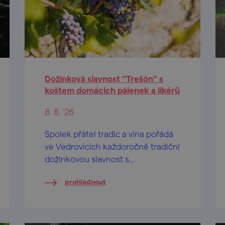
Dožínková slavnost "Trešón" s
koštem domácích pálenek a likérů
8. 8. '26
Spolek přátel tradic a vína pořádá
ve Vedrovicích každoročně tradiční
dožínkovou slavnost s
ochutnávkou domácích pálenek a
prohlédnout
likérů.