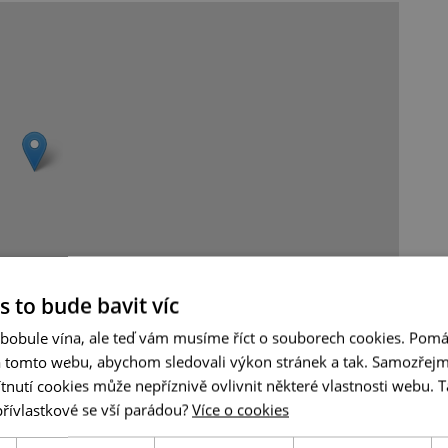
s to bude bavit víc
Leaflet
|
© Seznam.cz a.s. a další
 bobule vína, ale teď vám musíme říct o souborech cookies. Pomá
a tomto webu, abychom sledovali výkon stránek a tak. Samozřejm
utí cookies může nepříznivě ovlivnit některé vlastnosti webu. Ta
přívlastkové se vší parádou?
Více o cookies