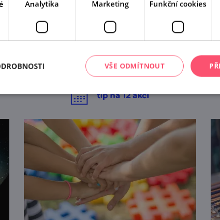
é
Analytika
Marketing
Funkční cookies
A tady už jste byli?
Našli jsme další akce, které by se vám mohly líbit.
ODROBNOSTI
VŠE ODMÍTNOUT
PŘ
Mrkněte na ně.
tip na
12
akcí