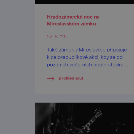
Hradozámecká noc na
Miroslavském zámku
22. 8. '26
Také zámek v Miroslavi se připojuje
k celorepublikové akci, kdy se do
pozdních večerních hodin otevírají
brány nejrůznějších památkových
prohlédnout
objektů nabízejících netradiční
prohlídky či speciální doprovodný
program.