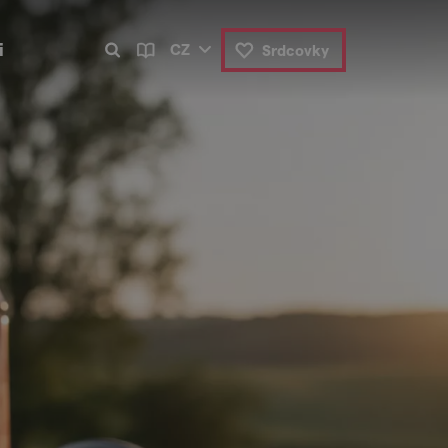
i
CZ
Srdcovky