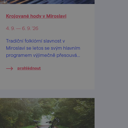
Krojované hody v Miroslavi
4. 9. — 6. 9. '26
Tradiční folklórní slavnost v
Miroslavi se letos se svým hlavním
programem výjimečně přesouvá
do zámeckého parku, kde na
prohlédnout
návštěvníky čeká víkend plný
folkloru, hudby, tance, dobrého
vína a moravských tradic.