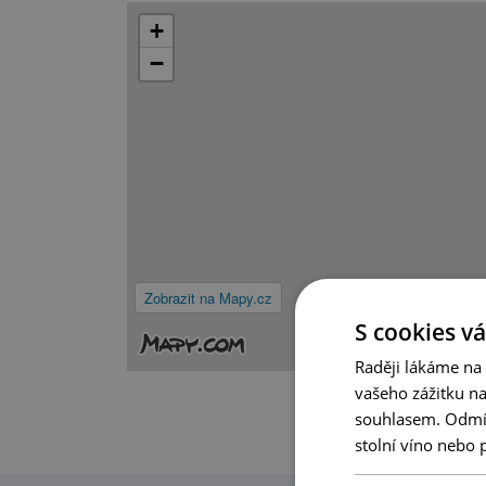
+
−
Zobrazit na Mapy.cz
S cookies vá
Raději lákáme na
vašeho zážitku n
souhlasem. Odmítn
stolní víno nebo 