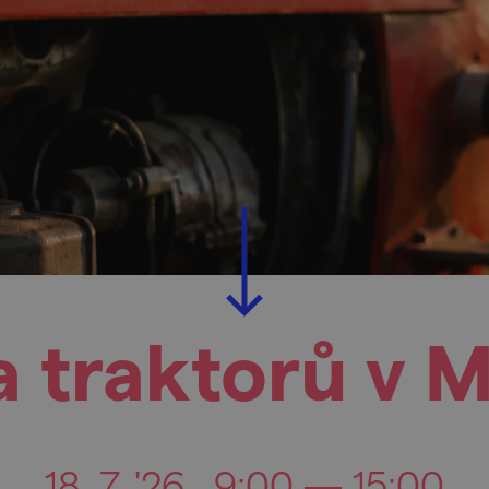
 traktorů v M
18. 7. '26
9:00 — 15:00