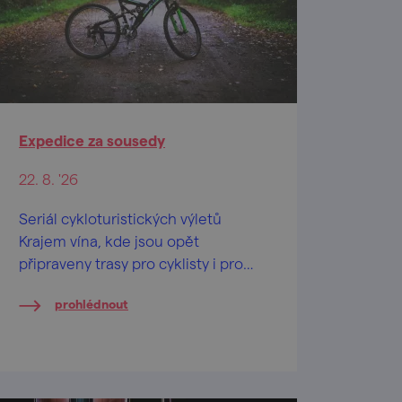
Expedice za sousedy
22. 8. '26
Seriál cykloturistických výletů
Krajem vína, kde jsou opět
připraveny trasy pro cyklisty i pro
pěší, nabízí letos už 14. ročník
prohlédnout