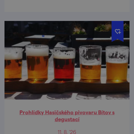
Prohlídky Hasičského pivovaru Bítov s
degustací
11. 8. '26