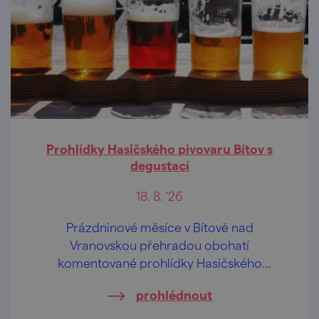
Prohlídky Hasičského pivovaru Bítov s
degustací
18. 8. '26
Prázdninové měsíce v Bítově nad
Vranovskou přehradou obohatí
komentované prohlídky Hasičského
pivovaru v centru obce.
prohlédnout