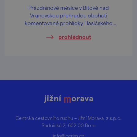
Prázdninové měsíce v Bítově nad
Vranovskou přehradou obohatí
komentované prohlídky Hasičského
pivovaru v centru obce.
prohlédnout
Centrála cestovního ruchu – Jižní Morava, z.s.p.o.
Radnická 2, 602 00 Brno
info@ccrjm.cz