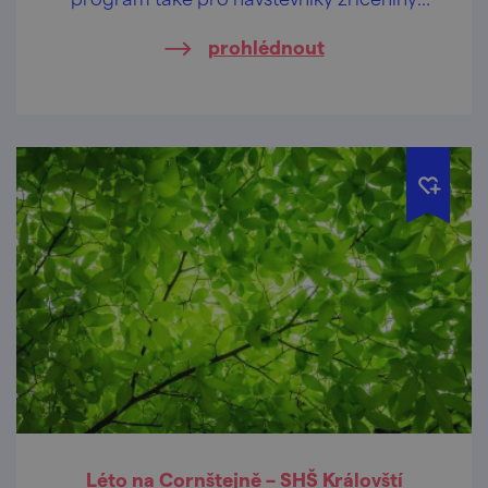
hradu Cornštejn nedaleko obce Bítov.
prohlédnout
Léto na Cornštejně – SHŠ Královští