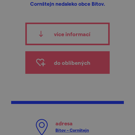
Cornštejn nedaleko obce Bítov.
více informací
do oblíbených
adresa
Bítov – Cornštejn