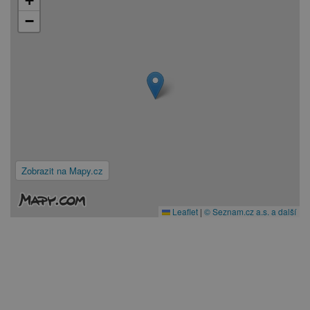
+
−
Zobrazit na Mapy.cz
Leaflet
|
© Seznam.cz a.s. a další