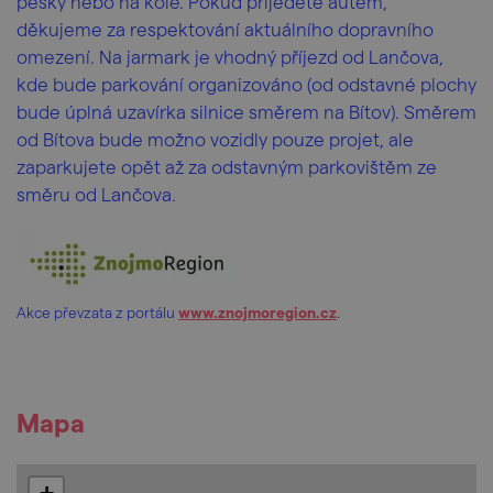
pěšky nebo na kole. Pokud přijedete autem,
děkujeme za respektování aktuálního dopravního
omezení. Na jarmark je vhodný příjezd od Lančova,
kde bude parkování organizováno (od odstavné plochy
bude úplná uzavírka silnice směrem na Bítov). Směrem
od Bítova bude možno vozidly pouze projet, ale
zaparkujete opět až za odstavným parkovištěm ze
směru od Lančova.
Akce převzata z portálu
www.znojmoregion.cz
.
Mapa