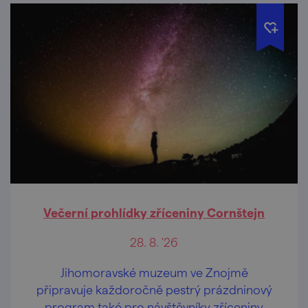
Večerní prohlídky zříceniny Cornštejn
28. 8. '26
Jihomoravské muzeum ve Znojmě
připravuje každoročně pestrý prázdninový
program také pro návštěvníky zříceniny