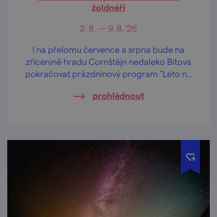
žoldnéři
2. 8. — 9. 8. '26
I na přelomu července a srpna bude na
zřícenině hradu Cornštějn nedaleko Bítova
pokračovat prázdninový program "Léto na
Cornštejně"
prohlédnout