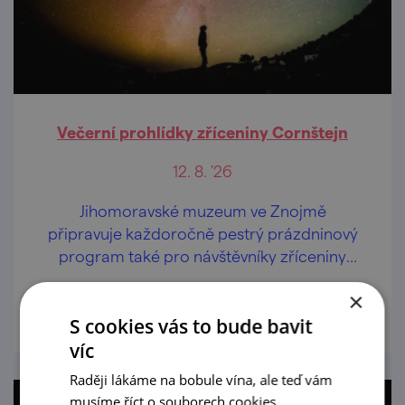
Večerní prohlídky zříceniny Cornštejn
12. 8. '26
Jihomoravské muzeum ve Znojmě
připravuje každoročně pestrý prázdninový
program také pro návštěvníky zříceniny
hradu Cornštejn nedaleko obce Bítov.
prohlédnout
×
S cookies vás to bude bavit
víc
Raději lákáme na bobule vína, ale teď vám
musíme říct o souborech cookies.