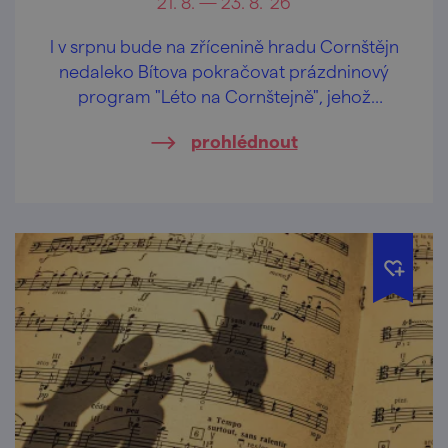
21. 8. — 23. 8. '26
I v srpnu bude na zřícenině hradu Cornštějn
nedaleko Bítova pokračovat prázdninový
program "Léto na Cornštejně", jehož
součástí jsou i šermířská vystoupení a
prohlédnout
dobová vojenská ležení.