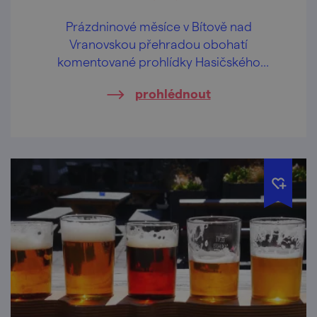
Prázdninové měsíce v Bítově nad
Vranovskou přehradou obohatí
komentované prohlídky Hasičského
pivovaru v centru obce.
prohlédnout