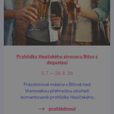
Prohlídky Hasičského pivovaru Bítov s
degustací
3. 7. — 28. 8. '26
Prázdninové měsíce v Bítově nad
Vranovskou přehradou obohatí
komentované prohlídky Hasičského
pivovaru v centru obce.
prohlédnout