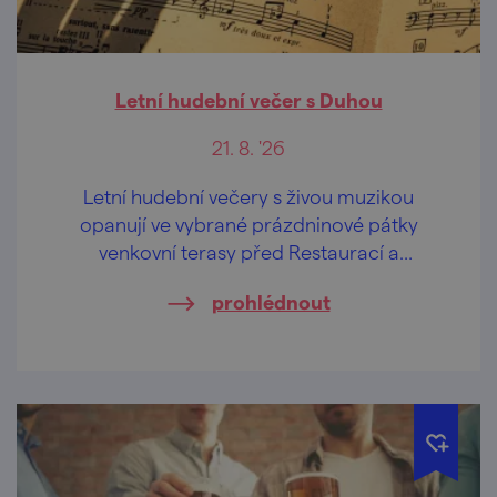
Letní hudební večer s Duhou
21. 8. '26
Letní hudební večery s živou muzikou
opanují ve vybrané prázdninové pátky
venkovní terasy před Restaurací a
penzionem U Tesařů i sousedním
prohlédnout
"sesterským" Hasičským pivovarem.