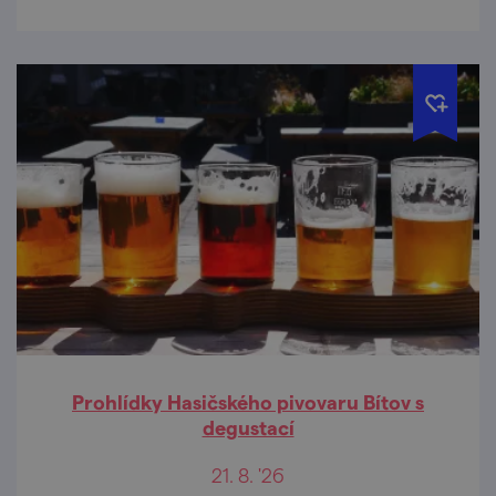
Prohlídky Hasičského pivovaru Bítov s
degustací
21. 8. '26