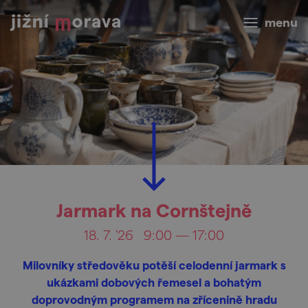
menu
Jarmark na Cornštejně
18. 7. '26
9:00 — 17:00
Milovníky středověku potěší celodenní jarmark s
ukázkami dobových řemesel a bohatým
doprovodným programem na zřícenině hradu