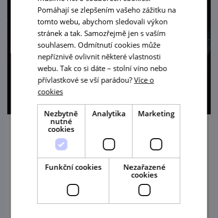
Pomáhají se zlepšením vašeho zážitku na
tomto webu, abychom sledovali výkon
stránek a tak. Samozřejmě jen s vaším
souhlasem. Odmítnutí cookies může
nepříznivě ovlivnit některé vlastnosti
webu. Tak co si dáte – stolní víno nebo
přívlastkové se vší parádou?
Více o
cookies
Nezbytně
Analytika
Marketing
nutné
cookies
Večerní prohlídky zříceniny Cornštejn
13. 8. '26
Funkční cookies
Nezařazené
cookies
Jihomoravské muzeum ve Znojmě
připravuje každoročně pestrý prázdninový
program také pro návštěvníky zříceniny
hradu Cornštejn nedaleko obce Bítov.