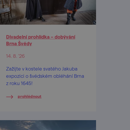
Divadelní prohlídka – dobývání
Brna Švédy
14. 8. '26
Zažijte v kostele svatého Jakuba
expozici o švédském obléhání Brna
z roku 1645!
prohlédnout