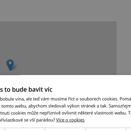
s to bude bavit víc
 bobule vína, ale teď vám musíme říct o souborech cookies. Pomá
a tomto webu, abychom sledovali výkon stránek a tak. Samozřejm
utí cookies může nepříznivě ovlivnit některé vlastnosti webu. Ta
Leaflet
|
© Seznam.cz a.s. a další
přívlastkové se vší parádou?
Více o cookies