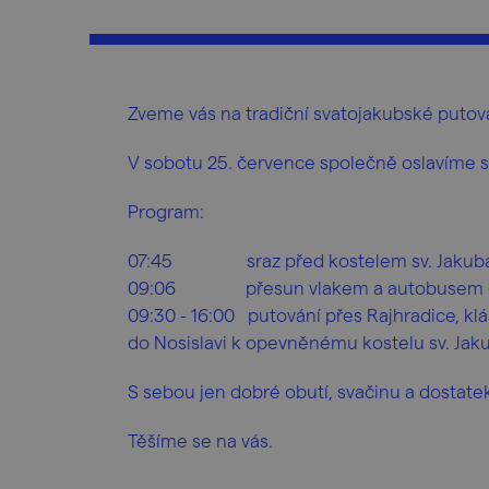
Zveme vás na tradiční svatojakubské putov
V sobotu 25. července společně oslavíme svá
Program:
07:45 sraz před kostelem sv. Jakuba 
09:06 přesun vlakem a autobusem do R
09:30 - 16:00 putování přes Rajhradice, klá
do Nosislavi k opevněnému kostelu sv. Jak
S sebou jen dobré obutí, svačinu a dostate
Těšíme se na vás.