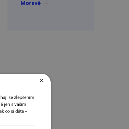
Moravě
×
hají se zlepšením
ě jen s vaším
k co si dáte –