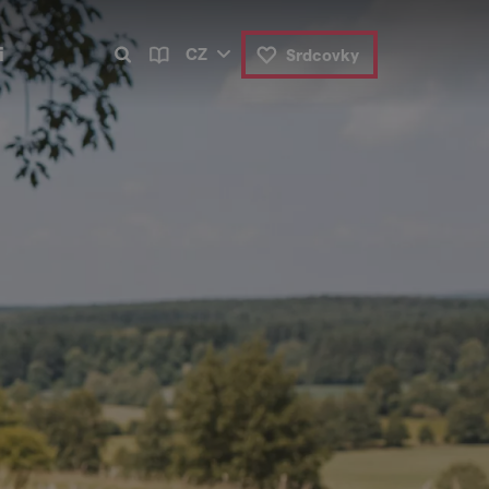
i
CZ
Srdcovky