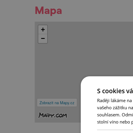
Mapa
+
−
S cookies vá
Raději lákáme na
Zobrazit na Mapy.cz
vašeho zážitku n
souhlasem. Odmítn
stolní víno nebo 