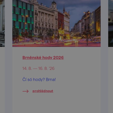
Brněnské hody 2026
14. 8. — 16. 8. '26
Čí só hody? Brna!
prohlédnout