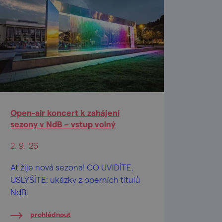
Open-air koncert k zahájení
sezony v NdB – vstup volný
2. 9. '26
Ať žije nová sezona! CO UVIDÍTE,
USLYŠÍTE: ukázky z operních titulů
NdB.
prohlédnout