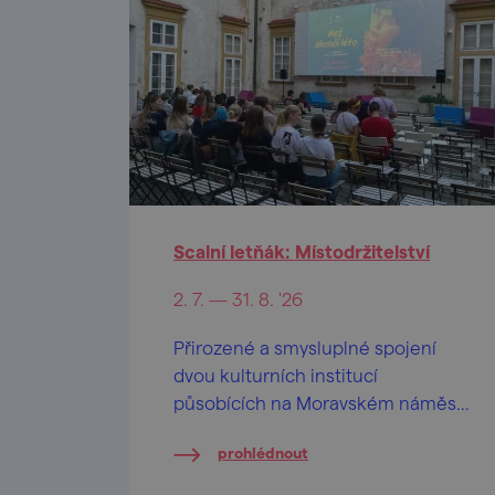
Scalní letňák: Místodržitelství
2. 7. — 31. 8. '26
Přirozené a smysluplné spojení
dvou kulturních institucí
působících na Moravském náměstí
vyústilo do společného projektu
prohlédnout
Scalního letňáku: Místodržitelství