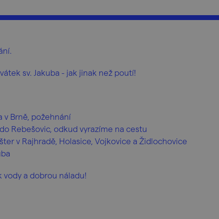
ání.
tek sv. Jakuba - jak jinak než poutí!
v Brně, požehnání
ebešovic, odkud vyrazíme na cestu
šter v Rajhradě, Holasice, Vojkovice a Židlochovice
uba
k vody a dobrou náladu!