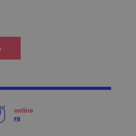
h
online
FB