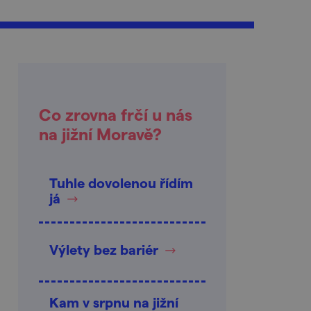
Co zrovna frčí u nás
na jižní Moravě?
Tuhle dovolenou řídím
já
Výlety bez bariér
Kam v srpnu na jižní