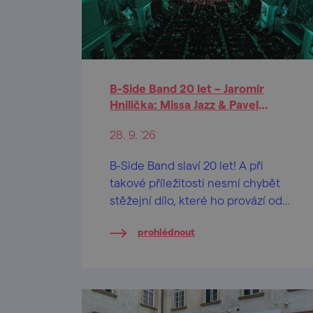
B-Side Band 20 let – Jaromír
Hnilička: Missa Jazz & Pavel
Zlámal: Jazzové variace na
28. 9. '26
svatováclavský chorál
B-Side Band slaví 20 let! A při
takové příležitosti nesmí chybět
stěžejní dílo, které ho provází od
samého počátku.
prohlédnout