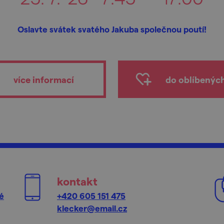
Oslavte svátek svatého Jakuba společnou poutí!
více informací
do oblíbenýc
kontakt
é
+420 605 151 475
klecker@email.cz