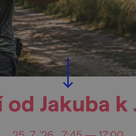
 od Jakuba k
25. 7. '26
7:45 — 17:00