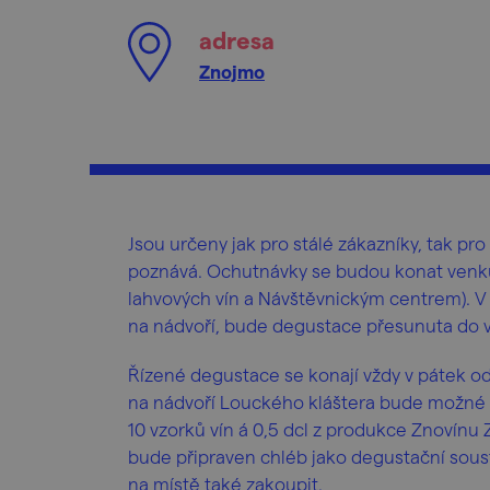
adresa
Znojmo
Jsou určeny jak pro stálé zákazníky, tak pro
poznává. Ochutnávky se budou konat venku
lahvových vín a Návštěvnickým centrem). V
na nádvoří, bude degustace přesunuta do v
Řízené degustace se konají vždy v pátek od 1
na nádvoří Louckého kláštera bude možné
10 vzorků vín á 0,5 dcl z produkce Znovínu
bude připraven chléb jako degustační sous
na místě také zakoupit.