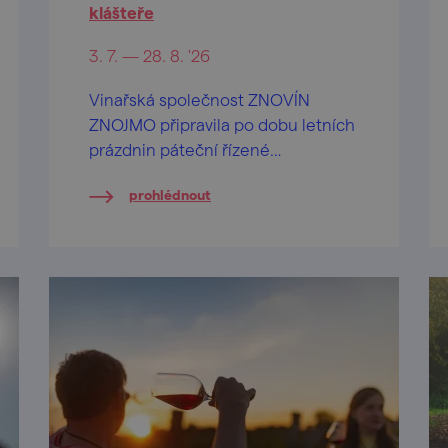
klášteře
3. 7. — 28. 8. '26
Vinařská společnost ZNOVÍN
ZNOJMO připravila po dobu letních
prázdnin páteční řízené
ochutnávky vín na nádvoří
prohlédnout
barokního Louckého kláštera ve
Znojmě.