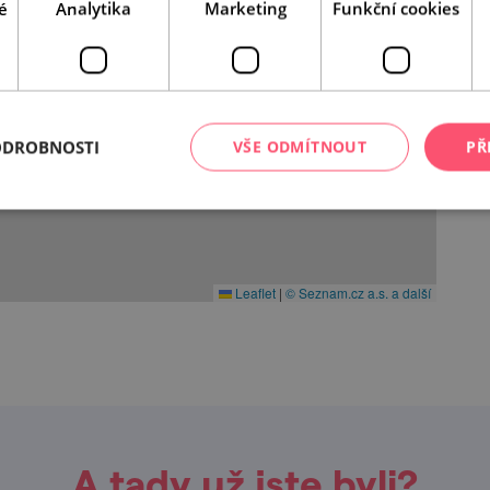
é
Analytika
Marketing
Funkční cookies
ODROBNOSTI
VŠE ODMÍTNOUT
PŘ
Leaflet
|
© Seznam.cz a.s. a další
A tady už jste byli?