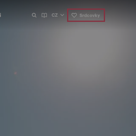
i
CZ
Srdcovky