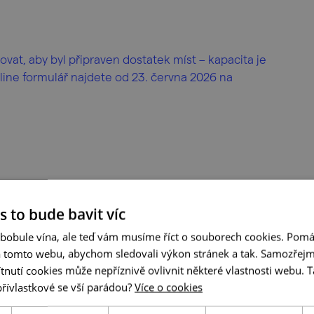
vat, aby byl připraven dostatek míst – kapacita je
line formulář najdete od 23. června 2026 na
s to bude bavit víc
 bobule vína, ale teď vám musíme říct o souborech cookies. Pomá
a tomto webu, abychom sledovali výkon stránek a tak. Samozřejm
utí cookies může nepříznivě ovlivnit některé vlastnosti webu. Ta
přívlastkové se vší parádou?
Více o cookies