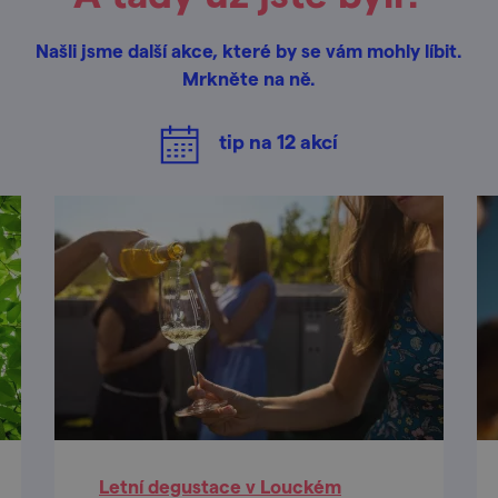
Našli jsme další akce, které by se vám mohly líbit.
Mrkněte na ně.
tip na
12
akcí
Letní degustace v Louckém