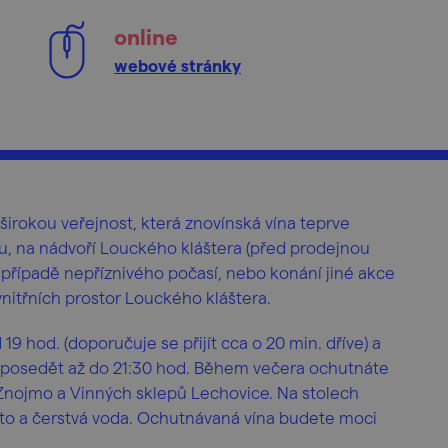
online
webové stránky
 širokou veřejnost, která znovínská vína teprve
, na nádvoří Louckého kláštera (před prodejnou
 případě nepříznivého počasí, nebo konání jiné akce
nitřních prostor Louckého kláštera.
9 hod. (doporučuje se přijít cca o 20 min. dříve) a
 posedět až do 21:30 hod. Během večera ochutnáte
 Znojmo a Vinných sklepů Lechovice. Na stolech
to a čerstvá voda. Ochutnávaná vína budete moci