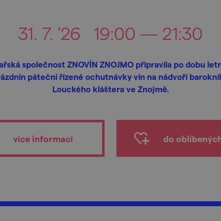
31. 7. '26
19:00 — 21:30
ařská společnost ZNOVÍN ZNOJMO připravila po dobu let
rázdnin páteční řízené ochutnávky vín na nádvoří barokní
Louckého kláštera ve Znojmě.
více informací
do oblíbenýc