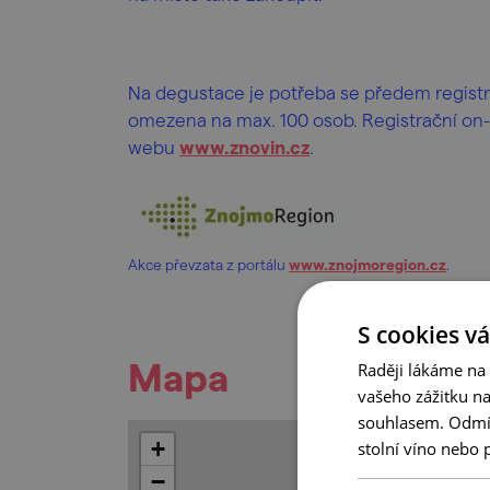
Na degustace je potřeba se předem registro
omezena na max. 100 osob. Registrační on-
webu
www.znovin.cz
.
Akce převzata z portálu
www.znojmoregion.cz
.
S cookies vá
Mapa
Raději lákáme na
vašeho zážitku n
souhlasem. Odmítn
+
stolní víno nebo 
−