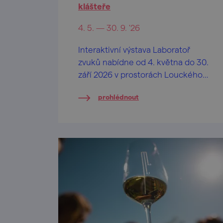
klášteře
4. 5. — 30. 9. '26
Interaktivní výstava Laboratoř
zvuků nabídne od 4. května do 30.
září 2026 v prostorách Louckého
kláštera jedinečný zážitek
prohlédnout
propojující hudbu, fyziku a
kreativní experimentování.