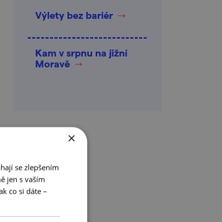
Výlety bez bariér
Kam v srpnu na jižní
Moravě
×
hají se zlepšením
ě jen s vaším
k co si dáte –