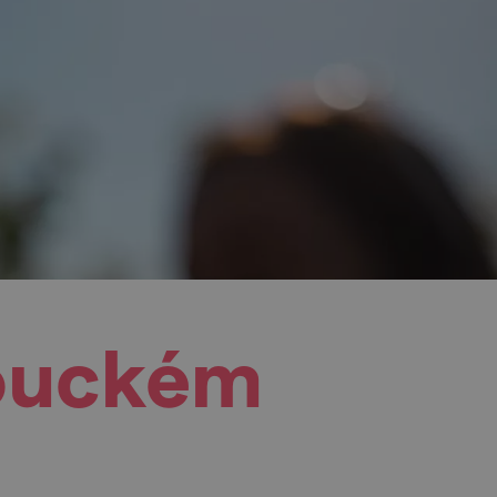
Louckém