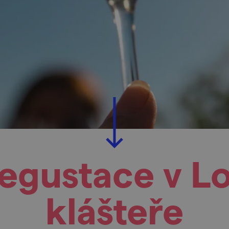
degustace v 
klášteře