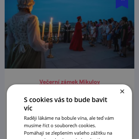
Večerní zámek Mikulov
×
26. 8. '26
S cookies vás to bude bavit
víc
Tematické večerní prohlídky zámecké
expozice Galerie Dietrichsteinů.
Raději lákáme na bobule vína, ale teď vám
musíme říct o souborech cookies.
prohlédnout
Pomáhají se zlepšením vašeho zážitku na