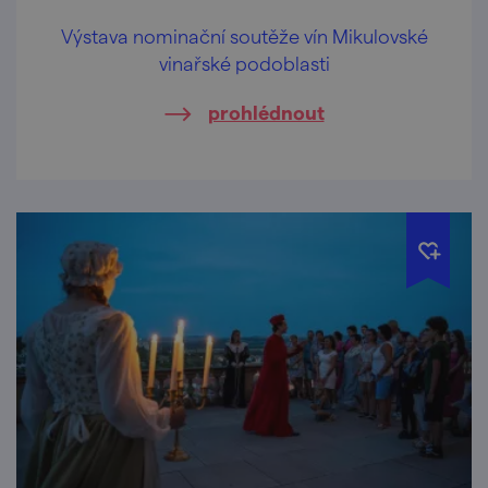
Výstava nominační soutěže vín Mikulovské
vinařské podoblasti
prohlédnout