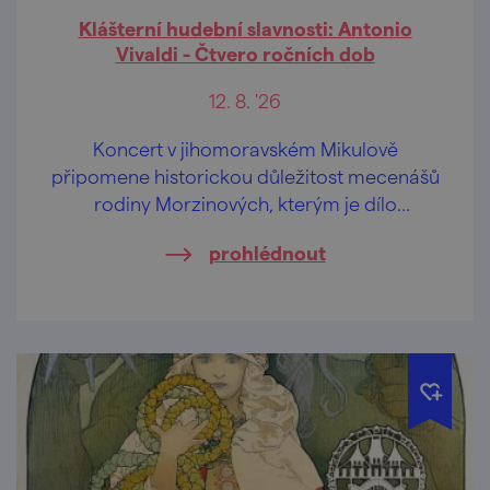
Klášterní hudební slavnosti: Antonio
Vivaldi - Čtvero ročních dob
12. 8. '26
Koncert v jihomoravském Mikulově
připomene historickou důležitost mecenášů
rodiny Morzinových, kterým je dílo
dedikováno.
prohlédnout