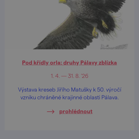
Pod křídly orla: druhy Pálavy zblízka
1. 4. — 31. 8. '26
Výstava kreseb Jiřího Matušky k 50. výročí
vzniku chráněné krajinné oblasti Pálava.
prohlédnout