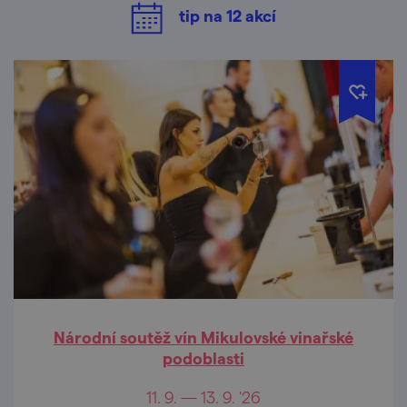
tip na
12
akcí
Národní soutěž vín Mikulovské vinařské
podoblasti
11. 9. — 13. 9. '26