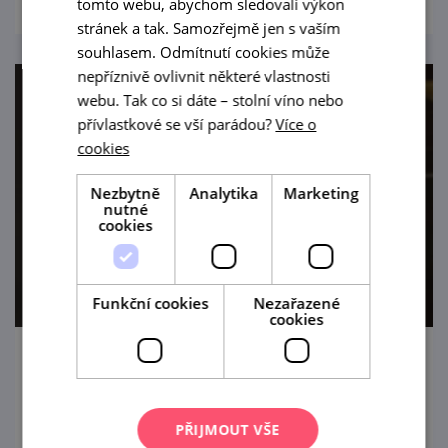
tomto webu, abychom sledovali výkon
stránek a tak. Samozřejmě jen s vaším
souhlasem. Odmítnutí cookies může
nepříznivě ovlivnit některé vlastnosti
webu. Tak co si dáte – stolní víno nebo
přívlastkové se vší parádou?
Více o
cookies
Nezbytně
Analytika
Marketing
nutné
cookies
Funkční cookies
Nezařazené
cookies
Zámecký stůl
15. 8. '26
PŘIJMOUT VŠE