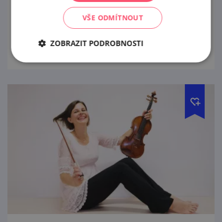
První ročník open air posezení v prostorách
zámecké zahrady v Mikulově
VŠE ODMÍTNOUT
prohlédnout
ZOBRAZIT PODROBNOSTI