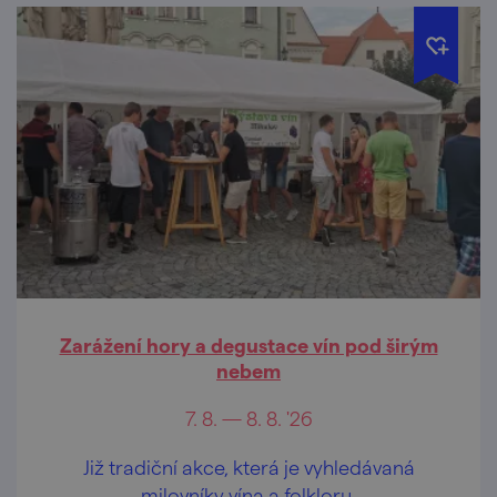
Zarážení hory a degustace vín pod širým
nebem
7. 8. — 8. 8. '26
Již tradiční akce, která je vyhledávaná
milovníky vína a folkloru.