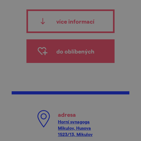
více informací
do oblíbených
adresa
Horní synagoga
Mikulov, Husova
1523/13, Mikulov