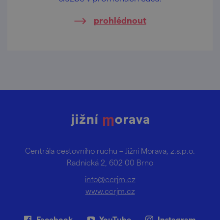
prohlédnout
Centrála cestovního ruchu – Jižní Morava, z.s.p.o.
Radnická 2, 602 00 Brno
info@ccrjm.cz
www.ccrjm.cz
Facebook
YouTube
Instagram