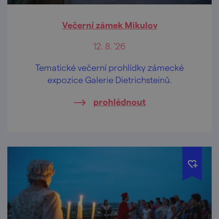
Večerní zámek Mikulov
12. 8. '26
Tematické večerní prohlídky zámecké
expozice Galerie Dietrichsteinů.
prohlédnout