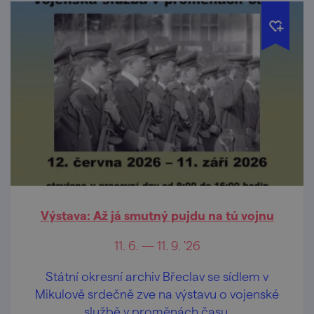
Výstava: Až já smutný pujdu na tú vojnu
11. 6. — 11. 9. '26
Státní okresní archiv Břeclav se sídlem v
Mikulově srdečně zve na výstavu o vojenské
službě v proměnách času.