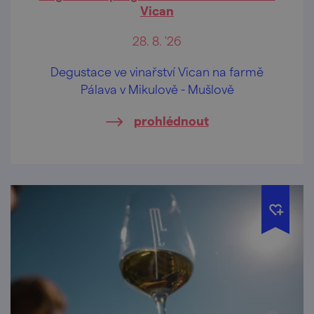
Vican
28. 8. '26
Degustace ve vinařství Vican na farmě
Pálava v Mikulově - Mušlově
prohlédnout