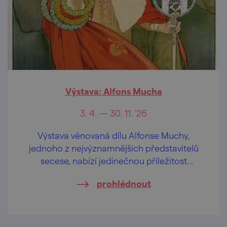
Výstava: Alfons Mucha
3. 4. — 30. 11. '26
Výstava věnovaná dílu Alfonse Muchy,
jednoho z nejvýznamnějších představitelů
secese, nabízí jedinečnou příležitost
nahlédnout do světa tohoto umělce.
prohlédnout