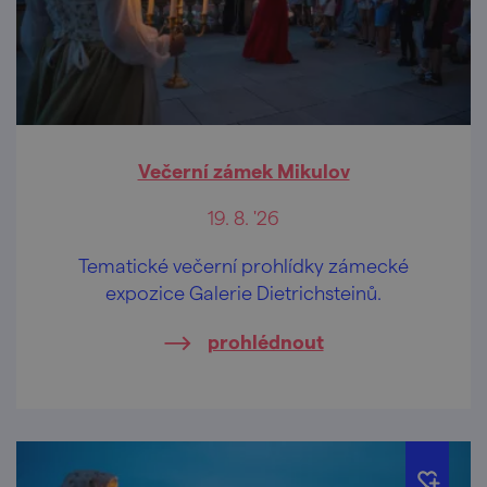
Večerní zámek Mikulov
19. 8. '26
Tematické večerní prohlídky zámecké
expozice Galerie Dietrichsteinů.
prohlédnout