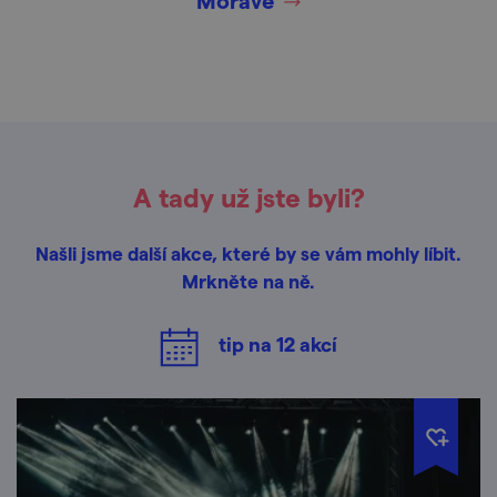
Moravě
A tady už jste byli?
Našli jsme další akce, které by se vám mohly líbit.
Mrkněte na ně.
tip na
12
akcí