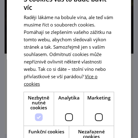
víc
Raději lákáme na bobule vína, ale teď vám
musíme říct o souborech cookies.
Pomáhají se zlepšením vašeho zážitku na
tomto webu, abychom sledovali výkon
stránek a tak. Samozřejmě jen s vaším
souhlasem. Odmítnutí cookies může
nepříznivě ovlivnit některé vlastnosti
Večerní prohlídky při svíčkách
webu. Tak co si dáte – stolní víno nebo
přívlastkové se vší parádou?
Více o
24. 8. '26
cookies
Večerní prohlídky jeskyně Na Turoldu v
Nezbytně
Analytika
Marketing
Mikulově.
nutné
cookies
prohlédnout
Funkční cookies
Nezařazené
cookies