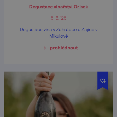
Degustace vinařství Orisek
6. 8. '26
Degustace vína v Zahrádce u Zajíce v
Mikulově
prohlédnout