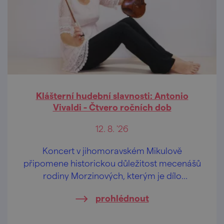
Klášterní hudební slavnosti: Antonio
Vivaldi - Čtvero ročních dob
12. 8. '26
Koncert v jihomoravském Mikulově
připomene historickou důležitost mecenášů
rodiny Morzinových, kterým je dílo
dedikováno.
prohlédnout