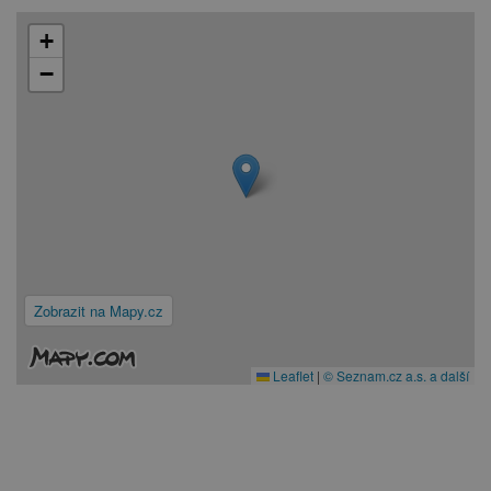
+
−
Zobrazit na Mapy.cz
Leaflet
|
© Seznam.cz a.s. a další