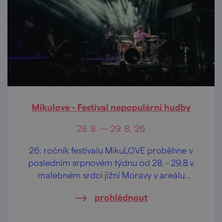
Mikulove - Festival nepopulární hudby
28. 8. — 29. 8. '26
26. ročník festivalu MikuLOVE proběhne v
posledním srpnovém týdnu od 28. - 29.8 v
malebném srdci jižní Moravy v areálu
mikulovského amfiteátru.
prohlédnout