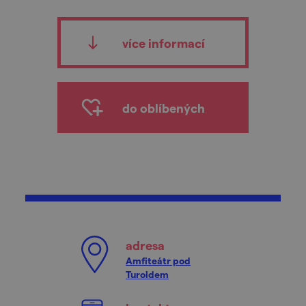
více informací
do oblíbených
adresa
Amfiteátr pod
Turoldem