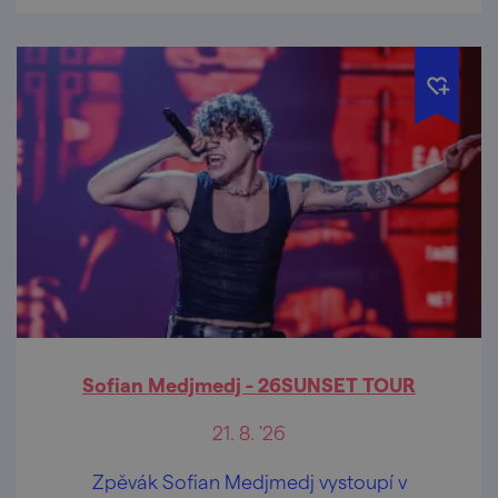
Sofian Medjmedj - 26SUNSET TOUR
21. 8. '26
Zpěvák Sofian Medjmedj vystoupí v