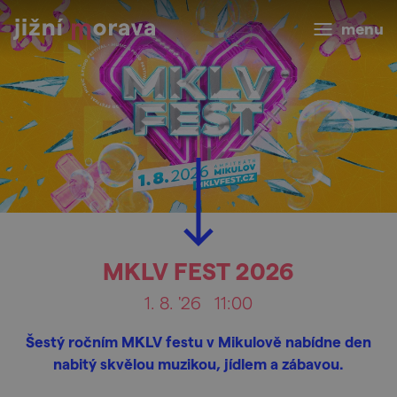
menu
MKLV FEST 2026
1. 8. '26
11:00
Šestý ročním MKLV festu v Mikulově nabídne den
nabitý skvělou muzikou, jídlem a zábavou.