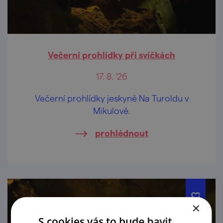
Večerní prohlídky při svíčkách
17. 8. '26
Večerní prohlídky jeskyně Na Turoldu v
Mikulově.
prohlédnout
×
S cookies vás to bude bavit