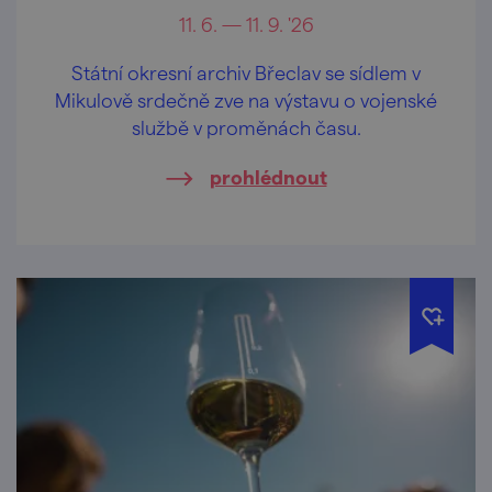
11. 6. — 11. 9. '26
Státní okresní archiv Břeclav se sídlem v
Mikulově srdečně zve na výstavu o vojenské
službě v proměnách času.
prohlédnout