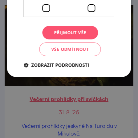
PŘIJMOUT VŠE
VŠE ODMÍTNOUT
ZOBRAZIT PODROBNOSTI
Večerní prohlídky při svíčkách
31. 8. '26
Večerní prohlídky jeskyně Na Turoldu v
Mikulově.