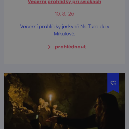
Večerní prohlídky při svíčkách
10. 8. '26
Večerní prohlídky jeskyně Na Turoldu v
Mikulově.
prohlédnout