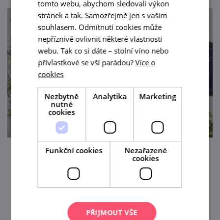
tomto webu, abychom sledovali výkon
stránek a tak. Samozřejmě jen s vaším
souhlasem. Odmítnutí cookies může
nepříznivě ovlivnit některé vlastnosti
webu. Tak co si dáte – stolní víno nebo
přívlastkové se vší parádou?
Více o
cookies
Nezbytně
Analytika
Marketing
nutné
cookies
Funkční cookies
Nezařazené
Léto v Jirkově sklepě: Honza Tkadlec
cookies
13. 8. '26
Jirkův sklep srdečně zve na hudební večer
PŘIJMOUT VŠE
při skleničce dobrého vína.