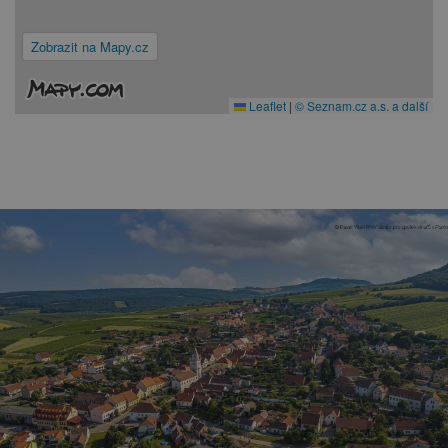
Zobrazit na Mapy.cz
Leaflet
|
© Seznam.cz a.s. a další