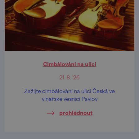
Cimbálování na ulici
21. 8. '26
Zažijte cimbálování na ulici Česká ve
vinařské vesnici Pavlov
prohlédnout