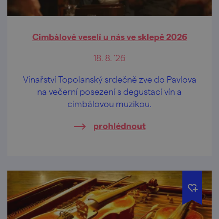
Cimbálové veselí u nás ve sklepě 2026
18. 8. '26
Vinařství Topolanský srdečně zve do Pavlova
na večerní posezení s degustací vín a
cimbálovou muzikou.
prohlédnout