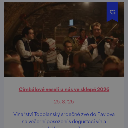
Cimbálové veselí u nás ve sklepě 2026
25. 8. '26
Vinařství Topolanský srdečně zve do Pavlova
na večerní posezení s degustací vín a