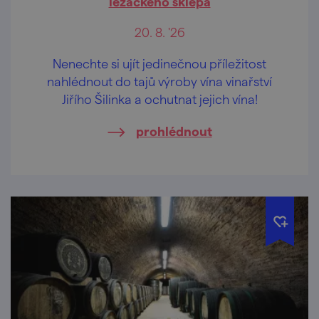
ležáckého sklepa
20. 8. '26
Nenechte si ujít jedinečnou příležitost
nahlédnout do tajů výroby vína vinařství
Jiřího Šilinka a ochutnat jejich vína!
prohlédnout