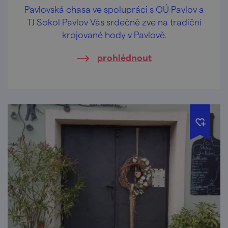
Pavlovská chasa ve spolupráci s OÚ Pavlov a
TJ Sokol Pavlov Vás srdečně zve na tradiční
krojované hody v Pavlově.
prohlédnout