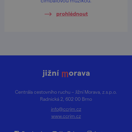
cimbálovou muzikou.
prohlédnout
Centrála cestovního ruchu – Jižní Morava, z.s.p.o.
Radnická 2, 602 00 Brno
info@ccrjm.cz
www.ccrjm.cz