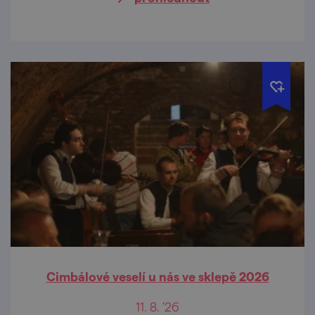
Cimbálové veselí u nás ve sklepě 2026
11. 8. '26