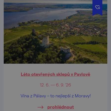
Léto otevřených sklepů v Pavlově
12. 6. — 6. 9. '26
Vína z Pálavy – to nejlepší z Moravy!
prohlédnout