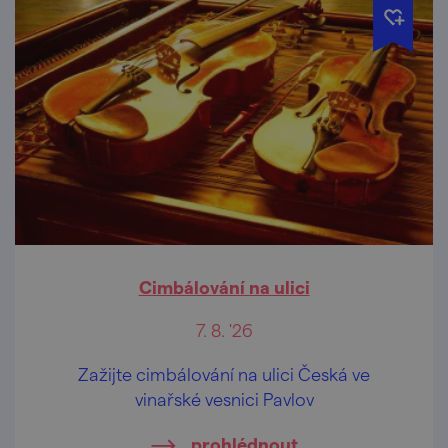
Cimbálování na ulici
7. 8. '26
Zažijte cimbálování na ulici Česká ve
vinařské vesnici Pavlov
prohlédnout