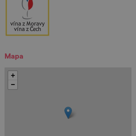
Mapa
+
−