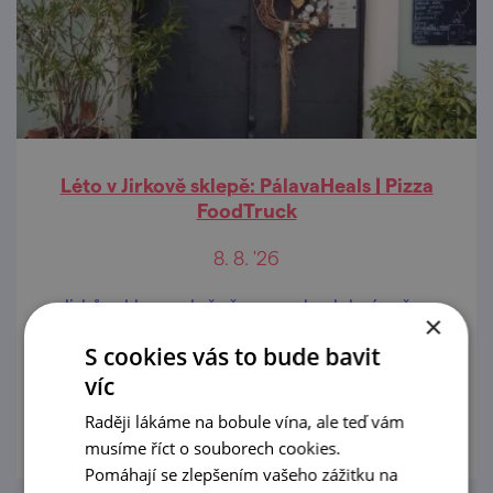
Léto v Jirkově sklepě: PálavaHeals | Pizza
FoodTruck
8. 8. '26
Jirkův sklep srdečně zve na hudební večer
×
při skleničce dobrého vína a neapolské
S cookies vás to bude bavit
pizzy.
víc
prohlédnout
Raději lákáme na bobule vína, ale teď vám
musíme říct o souborech cookies.
Pomáhají se zlepšením vašeho zážitku na