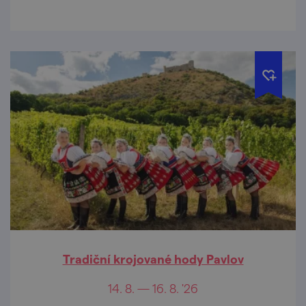
Tradiční krojované hody Pavlov
14. 8. — 16. 8. '26