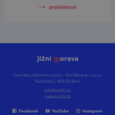
prohlédnout
Centrála cestovního ruchu – Jižní Morava, z.s.p.o.
Radnická 2, 602 00 Brno
info@ccrjm.cz
www.ccrjm.cz
Facebook
YouTube
Instagram