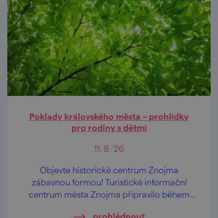
Poklady královského města – prohlídky
pro rodiny s dětmi
11. 8. '26
Objevte historické centrum Znojma
zábavnou formou! Turistické informační
centrum města Znojma připravilo během
letních prázdnin pravidelné komentované
prohlédnout