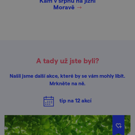
Kam v srpnu na jižní
Moravě
A tady už jste byli?
Našli jsme další akce, které by se vám mohly líbit.
Mrkněte na ně.
tip na
12
akcí