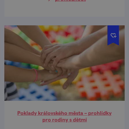
prohlídky určené především rodinám s
dětmi.
Poklady královského města – prohlídky
pro rodiny s dětmi