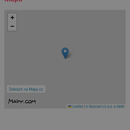
+
−
Zobrazit na Mapy.cz
Leaflet
|
© Seznam.cz a.s. a další