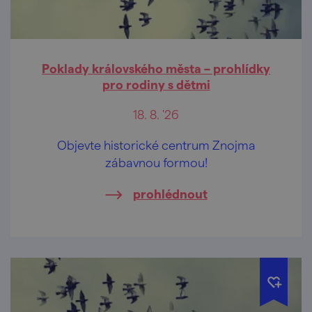
Poklady královského města – prohlídky
pro rodiny s dětmi
18. 8. '26
Objevte historické centrum Znojma
zábavnou formou!
prohlédnout