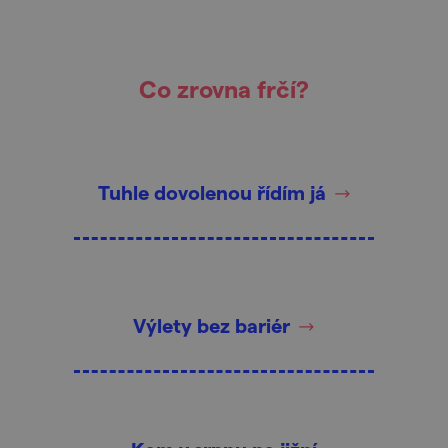
Co zrovna frčí?
Tuhle dovolenou řídím já
Výlety bez bariér