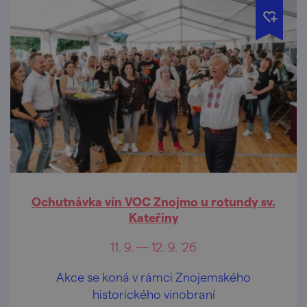
Ochutnávka vín VOC Znojmo u rotundy sv.
Kateřiny
11. 9. — 12. 9. '26
Akce se koná v rámci Znojemského
historického vinobraní