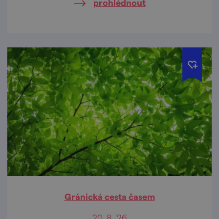
prohlédnout
Gránická cesta časem
20. 8. '26