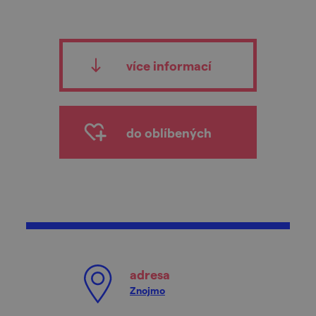
více informací
do oblíbených
adresa
Znojmo