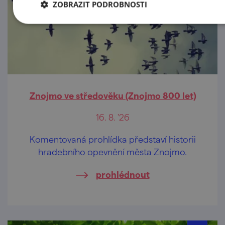
ZOBRAZIT PODROBNOSTI
Znojmo ve středověku (Znojmo 800 let)
16. 8. '26
Komentovaná prohlídka představí historii
hradebního opevnění města Znojmo.
prohlédnout