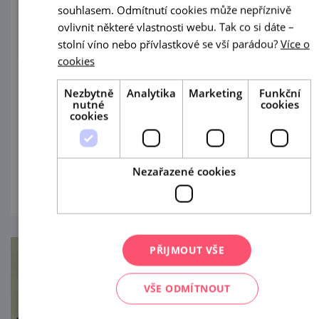
souhlasem. Odmítnutí cookies může nepříznivě
Poklady královského města – prohlídky
ovlivnit některé vlastnosti webu. Tak co si dáte –
pro rodiny s dětmi
stolní víno nebo přívlastkové se vší parádou?
Více o
cookies
26. 8. '26
Nezbytně
Analytika
Marketing
Funkční
Objevte historické centrum Znojma
nutné
cookies
cookies
zábavnou formou! Turistické informační
centrum města Znojma připravilo během
letních prázdnin pravidelné komentované
Nezařazené cookies
prohlédnout
prohlídky určené především rodinám s
dětmi.
PŘIJMOUT VŠE
VŠE ODMÍTNOUT